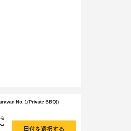
n No. 1(Private BBQ))
料込
〜
日付を選択する