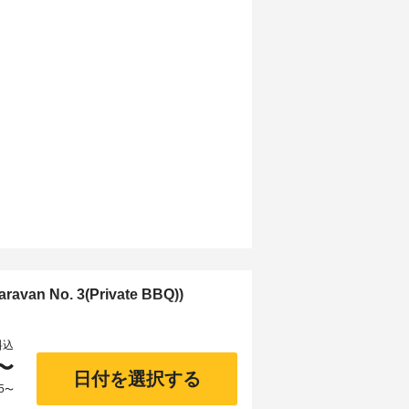
n No. 3(Private BBQ))
料込
〜
日付を選択する
5
〜