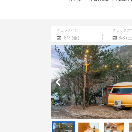
チェックイン
チェックア
Navigate
Navigate
forward
backward
to
to
interact
interact
with
with
the
the
calendar
calendar
and
and
select
select
a
a
date.
date.
Press
Press
the
the
question
question
mark
mark
key
key
to
to