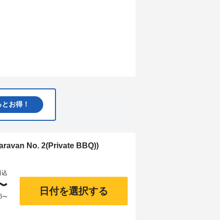
るとお得！
n No. 2(Private BBQ))
料込
〜
日付を選択する
5
〜