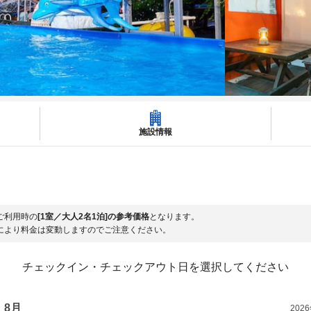
施設情報
ご利用時の
[1室／大人2名1泊]の参考価格
となります。
により料金は変動しますのでご注意ください。
チェックイン・チェックアウト日を選択してください
8月
202