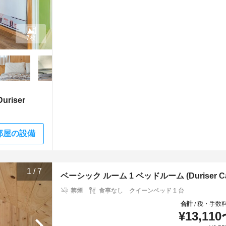
7枚
riser
部屋の設備
1
/
7
ベーシック ルーム 1 ベッドルーム (Duriser Carava
禁煙
食事なし
クイーンベッド 1 台
合計
税・手数
/
¥
13,110