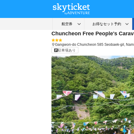
Chuncheon Free People's Carav
Gangwon-do
Chuncheon
585 Seobaek-gil, Na
駐車場あり