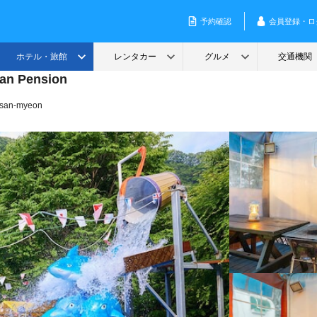
an Pension
msan-myeon