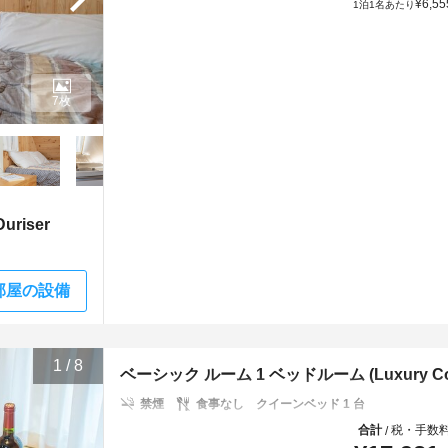
¥
6,55
1泊1名あたり
7枚
riser
部屋の設備
1
/
8
ベーシック ルーム 1 ベッドルーム (Luxury Couple
禁煙
食事なし
クイーンベッド 1 台
合計
税・手数
/