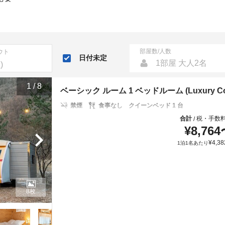
部屋数/人数
ウト
日付未定
1部屋 大人2名
1
/
8
ベーシック ルーム 1 ベッドルーム (Luxury Couple
禁煙
食事なし
クイーンベッド 1 台
合計
税・手数
/
¥
8,764
¥
4,38
1泊1名あたり
8枚