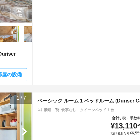
7枚
riser
部屋の設備
1
/
7
ベーシック ルーム 1 ベッドルーム (Duriser Carava
禁煙
食事なし
クイーンベッド 1 台
合計
税・手数
/
¥
13,110
¥
6,55
1泊1名あたり