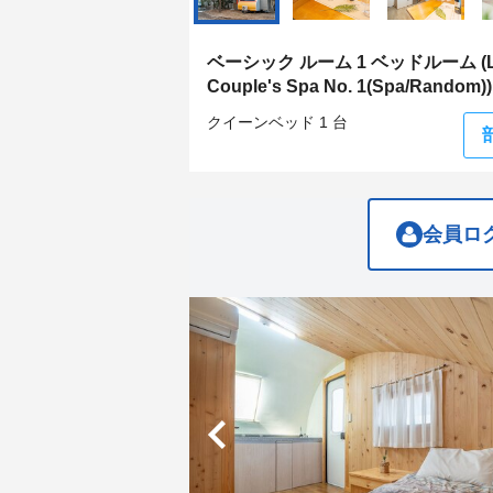
get
get
the
the
keyboard
keyboard
ベーシック ルーム 1 ベッドルーム (L
shortcuts
shortcuts
Couple's Spa No. 1(Spa/Random))
for
for
changing
changing
クイーンベッド 1 台
dates.
dates.
会員ロ