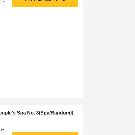
5
〜
's Spa No. 8(Spa/Random))
料込