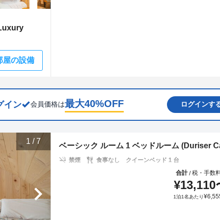
uxury
部屋の設備
最大
40
%OFF
グイン
会員価格は
ログインす
1
/
7
ベーシック ルーム 1 ベッドルーム (Duriser Carava
禁煙
食事なし
クイーンベッド 1 台
合計
税・手数
/
¥
13,110
¥
6,55
1泊1名あたり