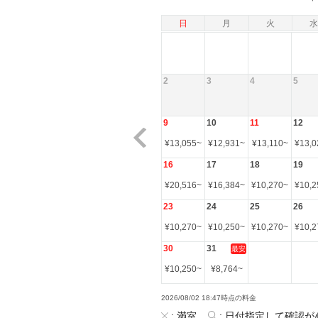
日
月
火
水
2
3
4
5
9
10
11
12
¥
13,055
~
¥
12,931
~
¥
13,110
~
¥
13,0
16
17
18
19
¥
20,516
~
¥
16,384
~
¥
10,270
~
¥
10,2
23
24
25
26
¥
10,270
~
¥
10,250
~
¥
10,270
~
¥
10,2
30
31
最安
¥
10,250
~
¥
8,764
~
2026/08/02 18:47時点の料金
:
満室
:
日付指定して確認が