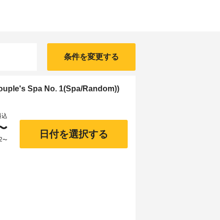
条件を変更する
's Spa No. 1(Spa/Random))
料込
〜
日付を選択する
2
〜