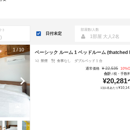
部屋数/人数
ウト
日付未定
1部屋 大人2名
1
/
10
ベーシック ルーム 1 ベッドルーム (thatched hous
禁煙
食事なし
ダブルベッド 1 台
¥
22,535
通常価格
10
%O
合計
税・手数
/
¥
20,281
¥
10,14
1泊1名あたり
10枚