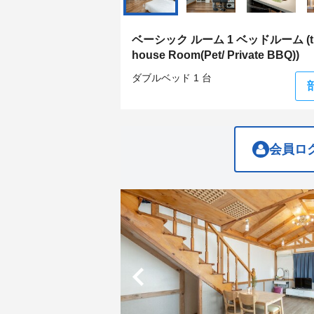
get
get
the
the
keyboard
keyboard
ベーシック ルーム 1 ベッドルーム (th
shortcuts
shortcuts
house Room(Pet/ Private BBQ))
for
for
changing
changing
ダブルベッド 1 台
dates.
dates.
会員ロ