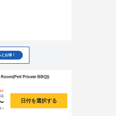
るとお得！
m(Pet/ Private BBQ))
FF
料込
日付を選択する
〜
1
〜