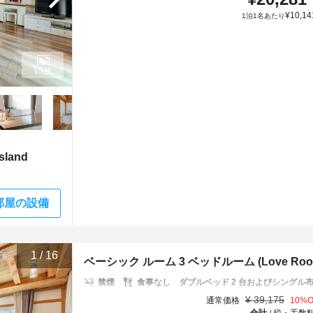
¥
10,14
1泊1名あたり
13枚
land
部屋の設備
1
/
16
ベーシック ルーム 3 ベッドルーム (Love Room(Pe
禁煙
食事なし
ダブルベッド 2 台およびシングル布団
¥
39,175
通常価格
10
%O