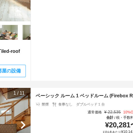
11枚
ed-roof
部屋の設備
1
/
11
ベーシック ルーム 1 ベッドルーム (Firebox Room(
禁煙
食事なし
ダブルベッド 1 台
¥
22,535
通常価格
10
%O
合計
税・手数
/
¥
20,281
¥
10,14
1泊1名あたり