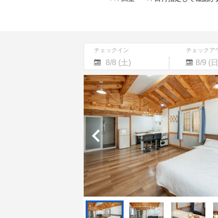
チェックイン
チェックア
Navigate
Navigate
forward
backward
to
to
interact
interact
with
with
the
the
calendar
calendar
and
and
select
select
a
a
date.
date.
Press
Press
the
the
question
question
mark
mark
key
key
to
to