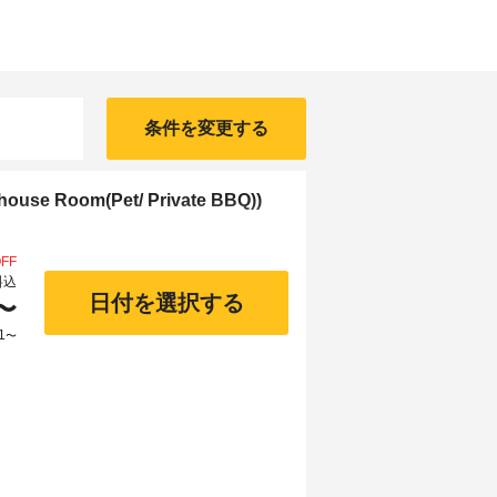
条件を変更する
e Room(Pet/ Private BBQ))
FF
料込
日付を選択する
〜
1
〜