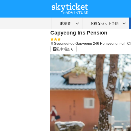
Gapyeong Iris Pension
Gyeonggi-do
Gapyeong
246 Homyeongni-gil, 
駐車場あり