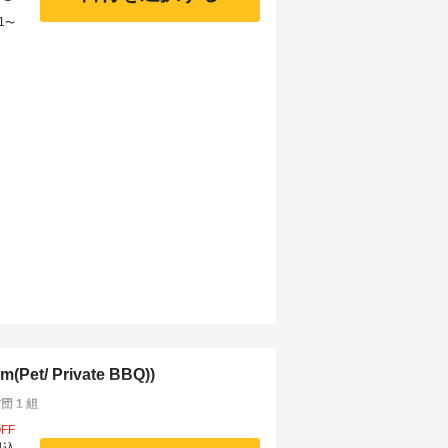
1
〜
t/ Private BBQ))
 1 組
FF