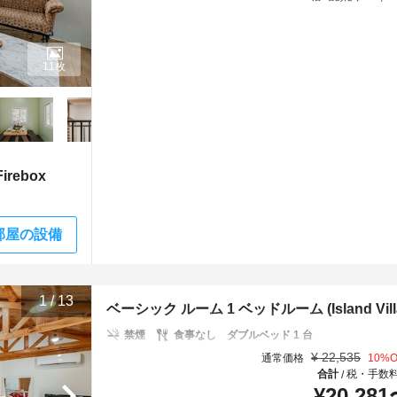
11枚
rebox
部屋の設備
1
/
13
ベーシック ルーム 1 ベッドルーム (Island Village
禁煙
食事なし
ダブルベッド 1 台
¥
22,535
通常価格
10
%O
合計
税・手数
/
¥
20,281