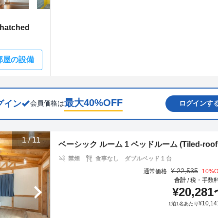
atched
部屋の設備
最大
40
%OFF
グイン
会員価格は
ログインす
1
/
11
ベーシック ルーム 1 ベッドルーム (Tiled-roof Roo
禁煙
食事なし
ダブルベッド 1 台
¥
22,535
通常価格
10
%O
合計
税・手数
/
¥
20,281
¥
10,14
1泊1名あたり