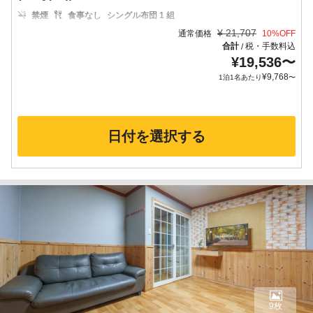
禁煙
食事なし
シングル布団 1 組
¥
21,707
通常価格
10
%OFF
合計
税・手数料込
/
¥
19,536
〜
¥
9,768
1泊1名あたり
〜
日付を選択する
9枚