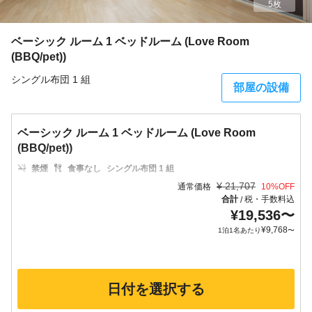
5枚
ベーシック ルーム 1 ベッドルーム (Love Room
(BBQ/pet))
シングル布団 1 組
部屋の設備
ベーシック ルーム 1 ベッドルーム (Love Room
(BBQ/pet))
禁煙
食事なし
シングル布団 1 組
¥
21,707
通常価格
10
%OFF
合計
税・手数料込
/
¥
19,536
〜
¥
9,768
1泊1名あたり
〜
日付を選択する