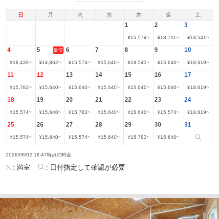
日
月
火
水
木
金
土
1
2
3
¥
15,574
~
¥
18,711
~
¥
18,541
~
4
5
6
7
8
9
10
最安
¥
18,439
~
¥
14,862
~
¥
15,574
~
¥
15,640
~
¥
18,541
~
¥
15,640
~
¥
18,619
~
11
12
13
14
15
16
17
¥
15,783
~
¥
15,640
~
¥
15,640
~
¥
15,640
~
¥
15,640
~
¥
15,640
~
¥
18,619
~
18
19
20
21
22
23
24
¥
15,574
~
¥
15,640
~
¥
15,783
~
¥
15,640
~
¥
15,640
~
¥
15,574
~
¥
18,619
~
25
26
27
28
29
30
31
¥
15,574
~
¥
15,640
~
¥
15,574
~
¥
15,640
~
¥
15,783
~
¥
15,640
~
2026/08/02 18:47時点の料金
:
満室
:
日付指定して確認が必要