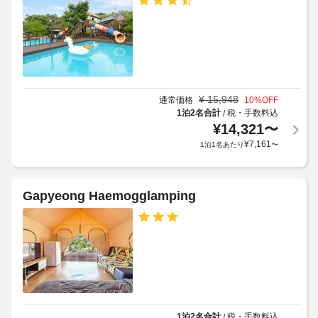
屋
供
外
し
て
プ
い
ー
ま
ル
す。
の
客
数
¥
15,948
通常価格
10
%OFF
室
:
1泊2名合計
税・手数料込
/
の
1
¥
14,321
〜
設
¥
7,161
1泊1名あたり
〜
備
車
と
椅
サ
子
Gapyeong Haemogglamping
ー
対
ビ
応
ス
–
全
な
部
し
で 
10 
駐
室
あ
車
る
1泊2名合計
税・手数料込
/