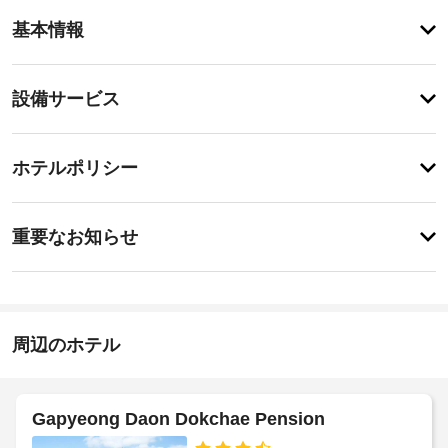
ア
基本情報
メ
ニ
テ
設
設備サービス
ィ
備・
こ
の
サ
登
ペ
録
ー
ホテルポリシー
ン
が
ビ
シ
あ
ョ
ス
特
り
ン
に
ま
重要なお知らせ
で
あ
せ
は、
指
り
ん
喫
ま
定
煙
せ
喫
ス
ん
煙
ペ
周辺のホテル
ス
ー
ペ
ス
な
ー
ど
ス
Gapyeong Daon Dokchae Pension
を
提