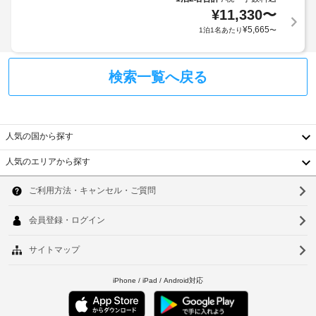
場
客
¥
11,330
〜
(無
室
¥
5,665
1泊1名あたり
〜
料)
に
は
冷
検索一覧へ戻る
蔵
庫、
液
晶
テ
人気の国から探す
レ
ビ
人気のエリアから探す
が
韓
あ
り
国
ソ
ま
す。
台
ウ
客
室
湾
ル
で
中
は
釜
WiFi 
国
山
(無
料)
香
仁