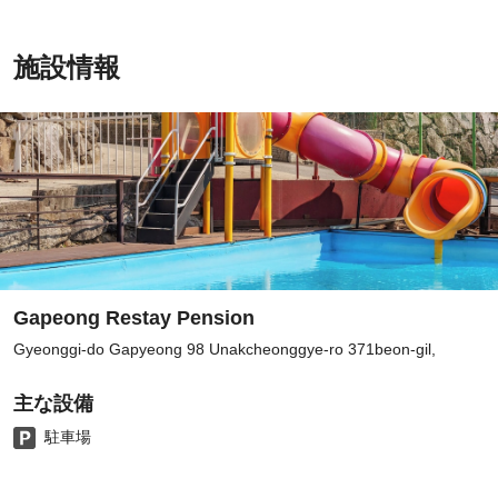
施設情報
Gapeong Restay Pension
Gyeonggi-do Gapyeong 98 Unakcheonggye-ro 371beon-gil,
主な設備
駐車場