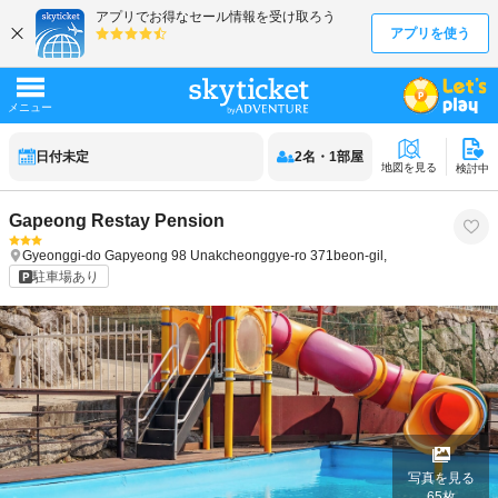
日付未定
2
名
・
1
部屋
地図を見る
検討中
Gapeong Restay Pension
Gyeonggi-do
Gapyeong
98 Unakcheonggye-ro 371beon-gil,
駐車場あり
写真を見る
65
枚