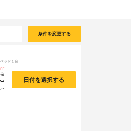
条件を変更する
ベッド 1 台
FF
料込
日付を選択する
〜
5
〜