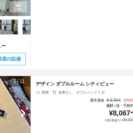
10枚
ュー
部屋の設備
1
/
11
デザイン ダブルルーム シティビュー
禁煙
食事なし
ダブルベッド 1 台
¥
8,964
通常価格
10
%O
合計
税・手数
/
¥
8,067
¥
4,03
1泊1名あたり