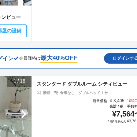
ャンビュー
部屋の設備
最大
40
%OFF
グイン
会員価格は
ログインす
1
/
18
スタンダード ダブルルーム シティビュー
禁煙
食事なし
ダブルベッド 1 台
¥
8,405
通常価格
10
%O
合計
税・手数
/
¥
7,564
¥
3,78
1泊1名あたり