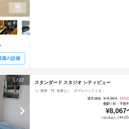
11枚
ー
部屋の設備
1
/
22
スタンダード スタジオ シティビュー
禁煙
食事なし
ダブルベッド 1 台
¥
8,964
通常価格
10
%O
合計
税・手数
/
¥
8,067
¥
4,03
1泊1名あたり