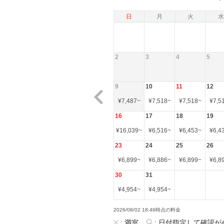
日
月
火
水
2
3
4
5
9
10
11
12
¥
7,487
~
¥
7,518
~
¥
7,518
~
¥
7,5
16
17
18
19
¥
16,039
~
¥
6,516
~
¥
6,453
~
¥
6,4
23
24
25
26
¥
6,899
~
¥
6,886
~
¥
6,899
~
¥
6,8
30
31
¥
4,954
~
¥
4,954
~
2026/08/02 18:46時点の料金
:
満室
:
日付指定して確認が