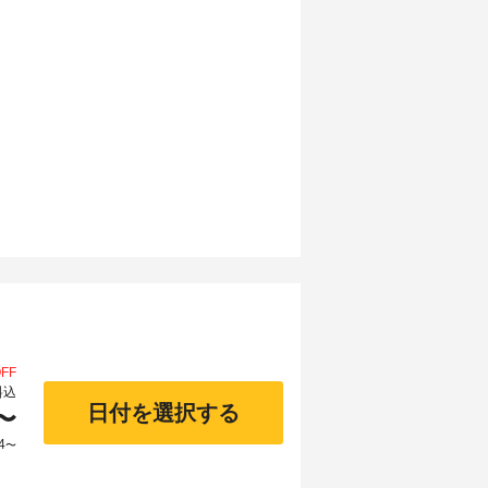
FF
料込
日付を選択する
〜
4
〜