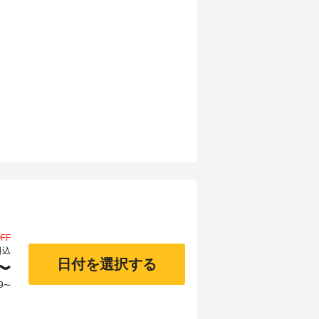
FF
料込
日付を選択する
〜
9
〜