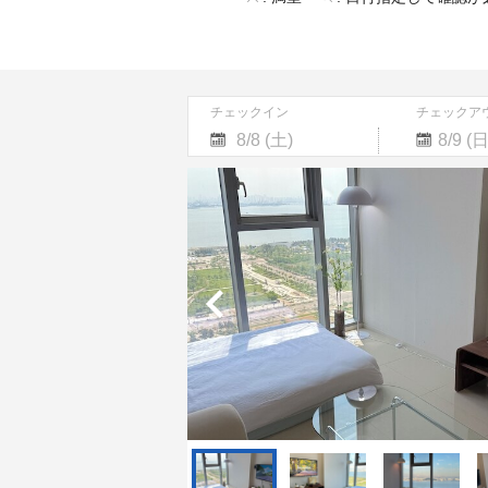
チェックイン
チェックア
Navigate
Navigate
forward
backward
to
to
interact
interact
with
with
the
the
calendar
calendar
and
and
select
select
a
a
date.
date.
Press
Press
the
the
question
question
mark
mark
key
key
to
to