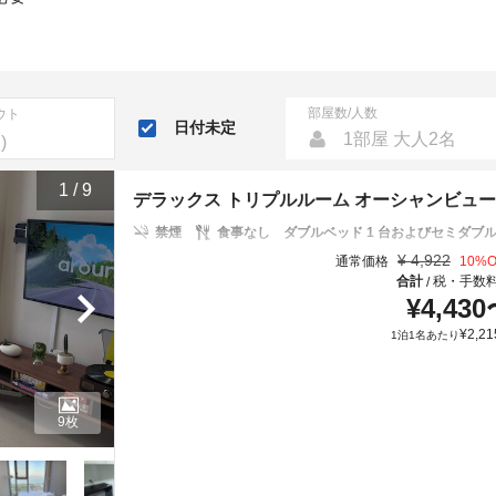
部屋数/人数
ウト
日付未定
1部屋 大人2名
1
/
9
デラックス トリプルルーム オーシャンビュー
禁煙
食事なし
ダブルベッド 1 台およびセミダブル
¥
4,922
通常価格
10
%O
合計
税・手数
/
¥
4,430
¥
2,21
1泊1名あたり
9枚