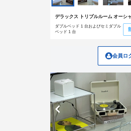
get
get
the
the
keyboard
keyboard
デラックス トリプルルーム オーシ
shortcuts
shortcuts
for
for
ダブルベッド 1 台およびセミダブル
changing
changing
ベッド 1 台
dates.
dates.
会員ロ