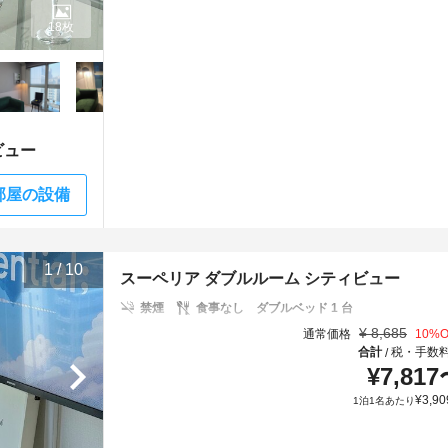
18枚
ビュー
部屋の設備
1
/
10
スーペリア ダブルルーム シティビュー
禁煙
食事なし
ダブルベッド 1 台
¥
8,685
通常価格
10
%O
合計
税・手数
/
¥
7,817
¥
3,90
1泊1名あたり