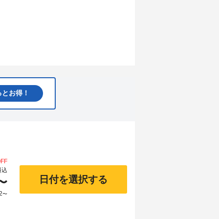
るとお得！
FF
料込
日付を選択する
〜
2
〜