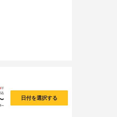
FF
料込
日付を選択する
〜
4
〜