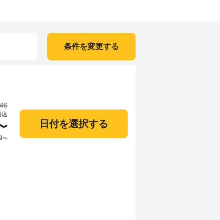
条件を変更する
546
料込
日付を選択する
〜
9
〜