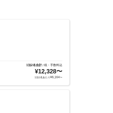
1泊2名合計
税・手数料込
/
¥
12,328
〜
¥
6,164
1泊1名あたり
〜