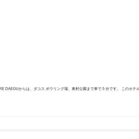
TURE DAEGUからは、ダコス ボウリング場、東村公園まで車で 5 分です。 このホテ