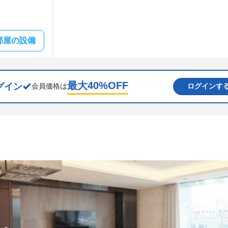
部屋の設備
最大
40
%OFF
グイン
会員価格は
ログインす