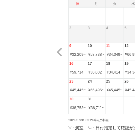
日
月
火
水
2
3
4
5
9
10
11
12
¥
32,209
~
¥
58,738
~
¥
34,349
~
¥
66,9
16
17
18
19
¥
59,714
~
¥
30,002
~
¥
34,414
~
¥
34,3
23
24
25
26
¥
45,445
~
¥
66,496
~
¥
45,445
~
¥
45,4
30
31
¥
38,753
~
¥
36,711
~
2026/07/31 03:26時点の料金
:
満室
:
日付指定して確認が