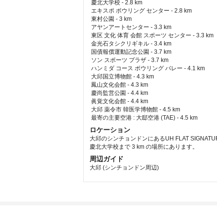
 慶北大学校 - 2.8 km  
 エキスポ ボウリング センター - 2.8 km  
 東村公園 - 3 km  
 アヤンアートセンター - 3.3 km  
 東区 文化 体育 会館 スポーツ センター - 3.3 km  
 金光石タシクリギキル - 3.4 km  
 国債報償運動記念公園 - 3.7 km  
 ソン スポーツ プラザ - 3.7 km  
 ハンミダ コース ボウリング バレー - 4.1 km  
 大邱国立博物館 - 4.3 km  
 鳳山文化会館 - 4.3 km  
 慶尚監営公園 - 4.4 km  
 眞覚文化会館 - 4.4 km  
 大邱 薬令市 韓医学博物館 - 4.5 km  
最寄の主要空港 : 大邸空港 (TAE) - 4.5 km 
ロケーション
大邱のシンチョンドンにあるUH FLAT SIGNA
慶北大学校まで 3 km の場所にあります。
周辺ガイド
大邱 (シンチョンドン周辺)