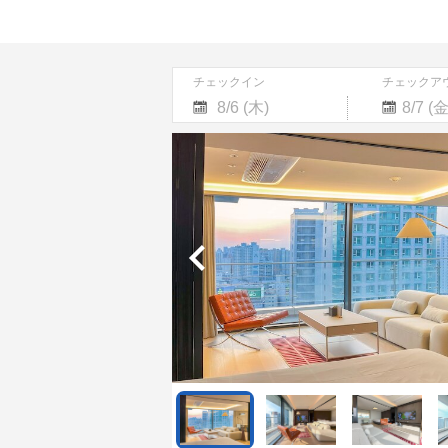
チェックイン
チェックア
Navigate
Navigate
forward
backward
to
to
interact
interact
with
with
the
the
calendar
calendar
and
and
select
select
a
a
date.
date.
Press
Press
the
the
question
question
mark
mark
key
key
to
to
get
get