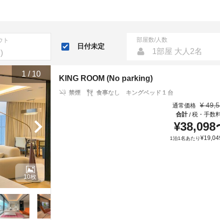
部屋数/人数
ウト
日付未定
1部屋 大人2名
1
/
10
KING ROOM (No parking)
禁煙
食事なし
キングベッド 1 台
¥
49,
通常価格
合計
税・手数
/
¥
38,098
¥
19,04
1泊1名あたり
10枚