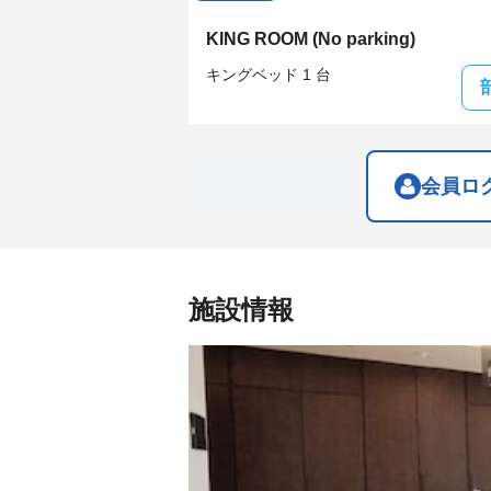
the
the
keyboard
keyboard
KING ROOM (No parking)
shortcuts
shortcuts
for
for
キングベッド 1 台
changing
changing
dates.
dates.
会員ロ
施設情報