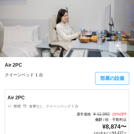
11枚
Air 2PC
クイーンベッド 1 台
部屋の設備
Air 2PC
禁煙
食事なし
クイーンベッド 1 台
¥
11,092
通常価格
20
%OFF
合計
税・手数料込
/
¥
8,874
〜
¥
4,437
1泊1名あたり
〜