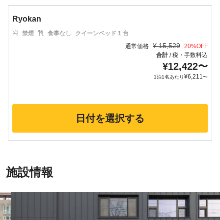
Ryokan
禁煙
食事なし
クイーンベッド 1 台
¥
15,529
通常価格
20
%OFF
合計
税・手数料込
/
¥
12,422
〜
¥
6,211
1泊1名あたり
〜
日付を選択する
施設情報