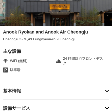
Anook Ryokan and Anook Air Cheongju
Cheongju 2~7F,49 Pungnyeon-ro 205beon-gil
主な設備
24 時間対応フロントデス
WiFi (無料)
ク
駐車場
客
基本情報
室
の
設
設
設備サービス
備