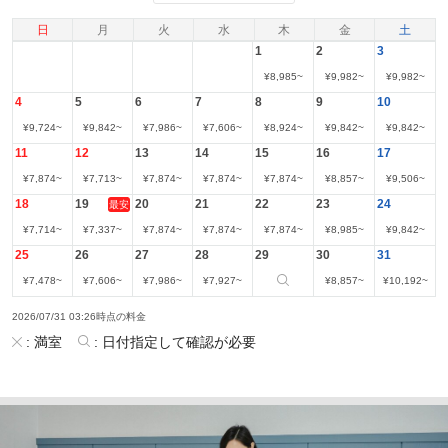
日
月
火
水
木
金
土
1
2
3
¥
8,985
~
¥
9,982
~
¥
9,982
~
4
5
6
7
8
9
10
¥
9,724
~
¥
9,842
~
¥
7,986
~
¥
7,606
~
¥
8,924
~
¥
9,842
~
¥
9,842
~
11
12
13
14
15
16
17
¥
7,874
~
¥
7,713
~
¥
7,874
~
¥
7,874
~
¥
7,874
~
¥
8,857
~
¥
9,506
~
18
19
20
21
22
23
24
最安
¥
7,714
~
¥
7,337
~
¥
7,874
~
¥
7,874
~
¥
7,874
~
¥
8,985
~
¥
9,842
~
25
26
27
28
29
30
31
¥
7,478
~
¥
7,606
~
¥
7,986
~
¥
7,927
~
¥
8,857
~
¥
10,192
~
2026/07/31 03:26時点の料金
:
満室
:
日付指定して確認が必要