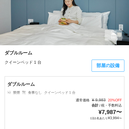
9枚
ダブルルーム
クイーンベッド 1 台
部屋の設備
ダブルルーム
禁煙
食事なし
クイーンベッド 1 台
¥
9,983
通常価格
20
%OFF
合計
税・手数料込
/
¥
7,987
〜
¥
3,994
1泊1名あたり
〜