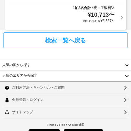
車
WiFi 
用
椅
(無
規
1泊2名合計
税・手数料込
/
料)
子
¥
10,713
〜
約
を
対
に
¥
5,357
1泊1名あたり
〜
お
応
従
使
の
っ
い
シ
い
て、
検索一覧へ戻る
ャ
た
追
だ
ト
加
け
ル
ゲ
る
サ
ス
ほ
人気の国から探す
ー
ト
か、
ビ
デ
料
人気のエリアから探す
ス
ジ
韓
金
タ
な
が
国
ル
ソ
し
か
の
台
か
ウ
番
駐
る
組
湾
ル
車
を
場
ご
場
中
合
釜
覧
(無
が
国
い
山
料)
あ