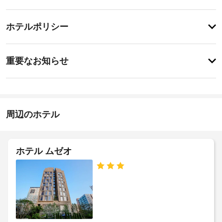
備・
と
サ
サ
チ
ー
ー
ホテルポリシー
ェ
ビ
ビ
ッ
ス
ス
特
全
ク
に
重要なお知らせ
部
イ
あ
で 
全
り
ン
47 
ま
館
室
20:00
せ
禁
あ
-
ん
煙
る
指
周辺のホテル
客
定
室
な
車
で、
し
椅
お
子
ホテル ムゼオ
施
く
対
つ
設
応
ろ
の
ぎ
–
定
く
な
め
だ
し
る
さ
利
い。