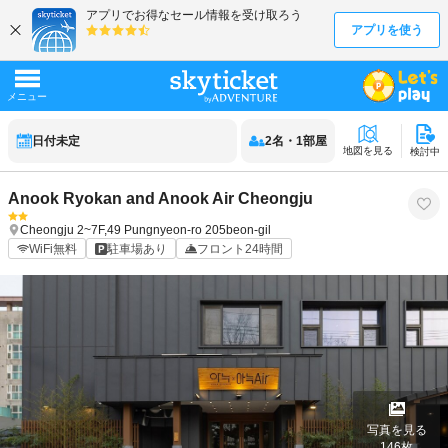
日付未定
2
名
・
1
部屋
地図を見る
検討中
Anook Ryokan and Anook Air Cheongju
Cheongju
2~7F,49 Pungnyeon-ro 205beon-gil
WiFi無料
駐車場あり
フロント24時間
写真を見る
146
枚