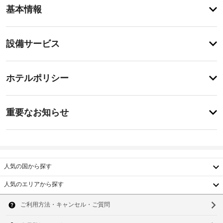
ア
基本情報
メ
ニ
テ
設
設備サービス
ィ
備・
屋
外
サ
チ
プ
ー
ホテルポリシー
ー
ェ
ビ
ル
ッ
な
ス
特
ク
ど
に
重要なお知らせ
の
イ
あ
レ
指
り
ン
ク
ま
定
15:00
リ
せ
喫
-
エ
ん
煙
21:00
ー
人気の国から探す
ス
シ
施
ペ
ョ
人気のエリアから探す
設
ン
ー
韓
設
の
ス
備
国
定
ソ
や、
め
屋