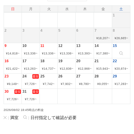
日
月
火
水
木
金
土
1
2
3
4
5
6
7
8
¥
18,207
~
¥
26,665
~
9
10
11
12
13
14
15
¥
14,818
~
¥
13,336
~
¥
13,336
~
¥
13,336
~
¥
13,393
~
¥
17,380
~
16
17
18
19
20
21
22
¥
21,422
~
¥
13,263
~
¥
14,737
~
¥
12,836
~
¥
12,966
~
¥
15,943
~
¥
20,874
~
23
24
25
26
27
28
29
最安
¥
9,149
~
¥
7,726
~
¥
7,742
~
¥
7,902
~
¥
8,780
~
¥
9,055
~
¥
17,283
~
30
31
最安
最安
¥
7,726
~
¥
7,726
~
2026/08/02 18:45時点の料金
:
満室
:
日付指定して確認が必要