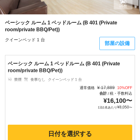
16枚
ベーシック ルーム 1 ベッドルーム (B 401 (Private
room/private BBQ/Pet))
クイーンベッド 1 台
部屋の設備
ベーシック ルーム 1 ベッドルーム (B 401 (Private
room/private BBQ/Pet))
禁煙
食事なし
クイーンベッド 1 台
¥
17,889
通常価格
10
%OFF
合計
税・手数料込
/
¥
16,100
〜
¥
8,050
1泊1名あたり
〜
日付を選択する