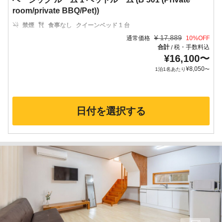
room/private BBQ/Pet))
禁煙
食事なし
クイーンベッド 1 台
¥
17,889
通常価格
10
%OFF
合計
税・手数料込
/
¥
16,100
〜
¥
8,050
1泊1名あたり
〜
日付を選択する