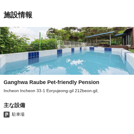
施設情報
Ganghwa Raube Pet-friendly Pension
Incheon Incheon 33-1 Eoryujeong-gil 212beon-gil,
主な設備
駐車場