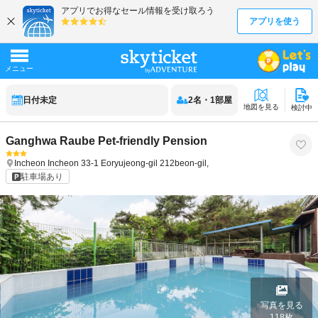
日付未定
2
名
・
1
部屋
地図を見る
検討中
Ganghwa Raube Pet-friendly Pension
Incheon
Incheon
33-1 Eoryujeong-gil 212beon-gil,
駐車場あり
写真を見る
118
枚