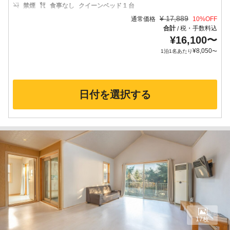
禁煙
食事なし
クイーンベッド 1 台
¥
17,889
通常価格
10
%OFF
合計
税・手数料込
/
¥
16,100
〜
¥
8,050
1泊1名あたり
〜
日付を選択する
17枚