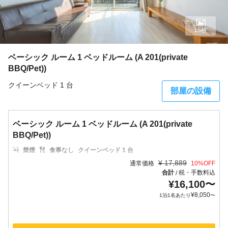
15枚
ベーシック ルーム 1 ベッドルーム (A 201(private
BBQ/Pet))
クイーンベッド 1 台
部屋の設備
ベーシック ルーム 1 ベッドルーム (A 201(private
BBQ/Pet))
禁煙
食事なし
クイーンベッド 1 台
¥
17,889
通常価格
10
%OFF
合計
税・手数料込
/
¥
16,100
〜
¥
8,050
1泊1名あたり
〜