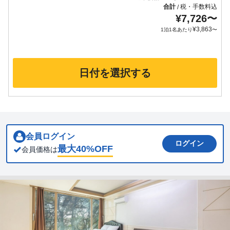
合計
税・手数料込
/
¥
7,726
〜
¥
3,863
1泊1名あたり
〜
日付を選択する
会員ログイン
ログイン
最大
40
%OFF
会員価格は