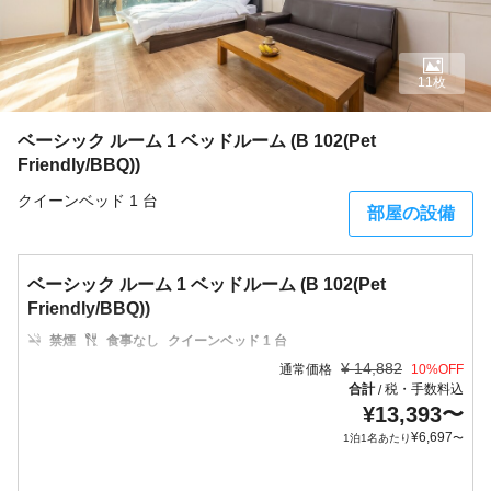
11枚
ベーシック ルーム 1 ベッドルーム (B 102(Pet
Friendly/BBQ))
クイーンベッド 1 台
部屋の設備
ベーシック ルーム 1 ベッドルーム (B 102(Pet
Friendly/BBQ))
禁煙
食事なし
クイーンベッド 1 台
¥
14,882
通常価格
10
%OFF
合計
税・手数料込
/
¥
13,393
〜
¥
6,697
1泊1名あたり
〜