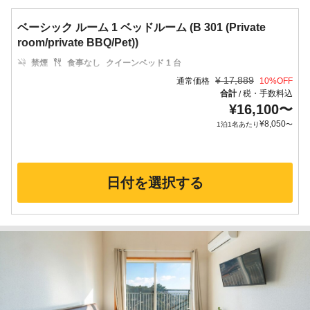
ベーシック ルーム 1 ベッドルーム (B 301 (Private
room/private BBQ/Pet))
禁煙
食事なし
クイーンベッド 1 台
¥
17,889
通常価格
10
%OFF
合計
税・手数料込
/
¥
16,100
〜
¥
8,050
1泊1名あたり
〜
日付を選択する