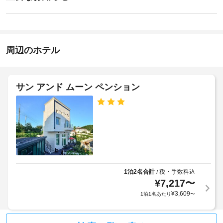
を
イ
あ
楽
指
り
ン
し
ま
定
15:00
み、
せ
喫
-
バ
ん
煙
22:00
ー
周辺のホテル
ス
ベ
施
ペ
キ
設
ュ
ー
ー
の
ス
サン アンド ムーン ペンション
グ
定
リ
め
バ
ル
る
ー
な
利
ど
ベ
用
を
キ
お
規
ュ
使
約
ー
い
に
グ
い
1泊2名合計
税・手数料込
/
従
リ
た
¥
7,217
〜
っ
だ
ル
¥
3,609
1泊1名あたり
〜
て、
け
ま
追
庭
す。
加
園