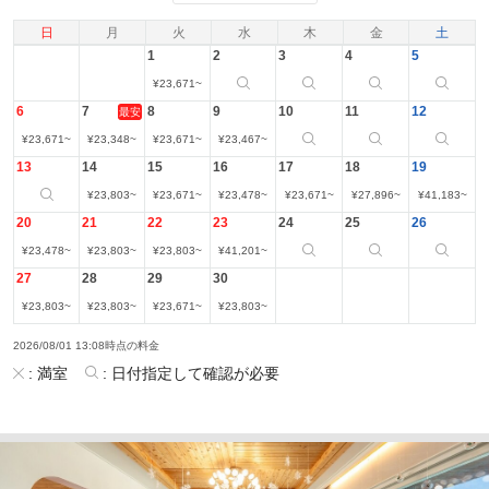
日
月
火
水
木
金
土
1
2
3
4
5
¥
23,671
~
6
7
8
9
10
11
12
最安
¥
23,671
~
¥
23,348
~
¥
23,671
~
¥
23,467
~
13
14
15
16
17
18
19
¥
23,803
~
¥
23,671
~
¥
23,478
~
¥
23,671
~
¥
27,896
~
¥
41,183
~
20
21
22
23
24
25
26
¥
23,478
~
¥
23,803
~
¥
23,803
~
¥
41,201
~
27
28
29
30
¥
23,803
~
¥
23,803
~
¥
23,671
~
¥
23,803
~
2026/08/01 13:08時点の料金
:
満室
:
日付指定して確認が必要