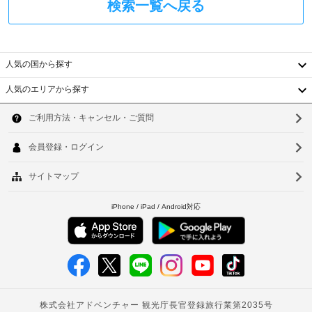
検索一覧へ戻る
客
ゲ
室
ス
車
の
ト
椅
設
料
子
人気の国から探す
備
金
対
と
が
応
人気のエリアから探す
サ
か
韓
–
ー
か
な
国
ビ
る
ソ
し
ス
場
台
ウ
冷
合
手
房
湾
が
ル
荷
完
あ
中
物
備
釜
り
の
保
国
ま
山
客
管
す
室
サ
香
仁
に
場
ー
は
合
港
川
ビ
冷
に
ス
ベ
蔵
台
よ
庫、
り、
ト
北
液
駐