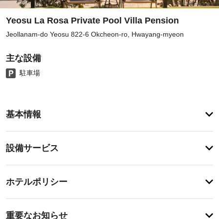
Yeosu La Rosa Private Pool Villa Pension
Jeollanam-do Yeosu 822-6 Okcheon-ro, Hwayang-myeon
主な設備
駐車場
ア
基本情報
メ
ニ
テ
設
設備サービス
ィ
備・
庭
園
サ
チ
か
ー
ホテルポリシー
ら
ェ
ビ
の
ッ
眺
ス
特
ク
め
に
重要なお知らせ