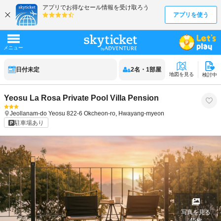
日付未定
2
名
・
1
部屋
地図を見る
検討中
Yeosu La Rosa Private Pool Villa Pension
Jeollanam-do
Yeosu
822-6 Okcheon-ro, Hwayang-myeon
駐車場あり
写真を見る
45
枚