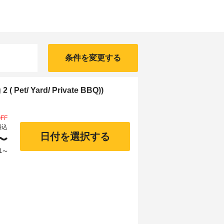
条件を変更する
et/ Yard/ Private BBQ))
FF
料込
日付を選択する
〜
1
〜