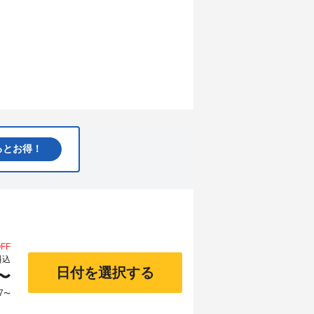
るとお得！
FF
料込
日付を選択する
〜
7
〜