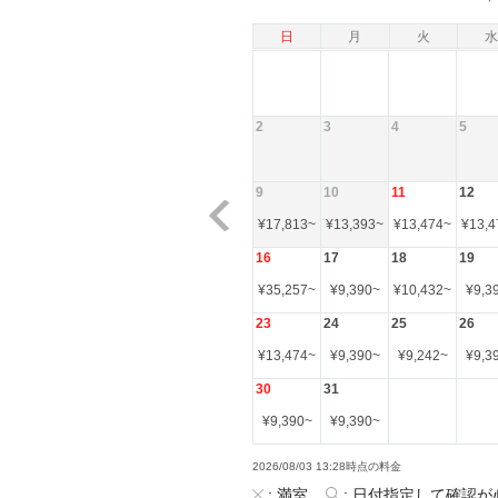
日
月
火
水
2
3
4
5
9
10
11
12
¥
17,813
~
¥
13,393
~
¥
13,474
~
¥
13,4
16
17
18
19
¥
35,257
~
¥
9,390
~
¥
10,432
~
¥
9,3
23
24
25
26
¥
13,474
~
¥
9,390
~
¥
9,242
~
¥
9,3
30
31
¥
9,390
~
¥
9,390
~
2026/08/03 13:28時点の料金
:
満室
:
日付指定して確認が