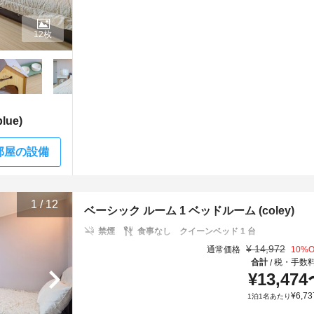
12枚
ue)
部屋の設備
1
/
12
ベーシック ルーム 1 ベッドルーム (coley)
禁煙
食事なし
クイーンベッド 1 台
¥
14,972
通常価格
10
%O
合計
税・手数
/
¥
13,474
¥
6,73
1泊1名あたり