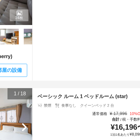
14枚
rry)
部屋の設備
1
/
18
ベーシック ルーム 1 ベッドルーム (star)
禁煙
食事なし
クイーンベッド 2 台
¥
17,996
通常価格
10
%O
合計
税・手数
/
¥
16,196
¥
8,09
1泊1名あたり