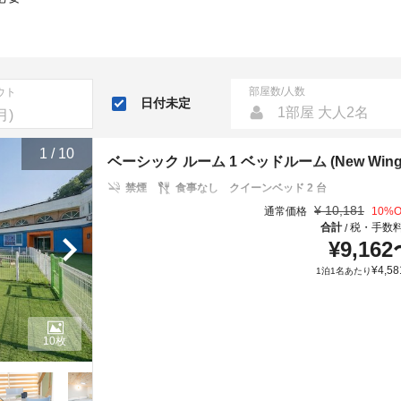
部屋数/人数
ウト
日付未定
1部屋 大人2名
1
/
10
ベーシック ルーム 1 ベッドルーム (New Wing 2 ( P
禁煙
食事なし
クイーンベッド 2 台
¥
10,181
通常価格
10
%O
合計
税・手数
/
¥
9,162
¥
4,58
1泊1名あたり
10枚