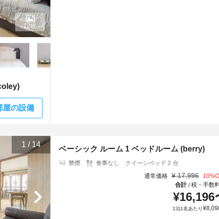
12枚
ley)
部屋の設備
1
/
14
ベーシック ルーム 1 ベッドルーム (berry)
禁煙
食事なし
クイーンベッド 2 台
¥
17,996
通常価格
10
%O
合計
税・手数
/
¥
16,196
¥
8,09
1泊1名あたり