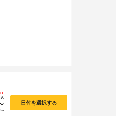
FF
料込
日付を選択する
〜
8
〜