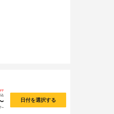
FF
料込
日付を選択する
〜
7
〜