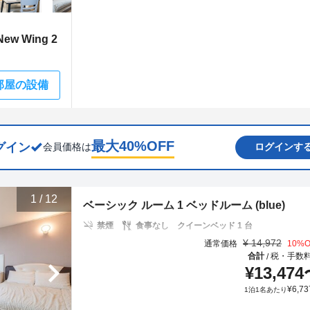
w Wing 2
部屋の設備
最大
40
%OFF
グイン
会員価格は
ログインす
1
/
12
ベーシック ルーム 1 ベッドルーム (blue)
禁煙
食事なし
クイーンベッド 1 台
¥
14,972
通常価格
10
%O
合計
税・手数
/
¥
13,474
¥
6,73
1泊1名あたり