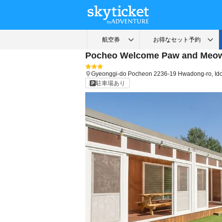
Pocheo Welcome Paw and Meow
Gyeonggi-do
Pocheon
2236-19 Hwadong-ro, I
駐車場あり