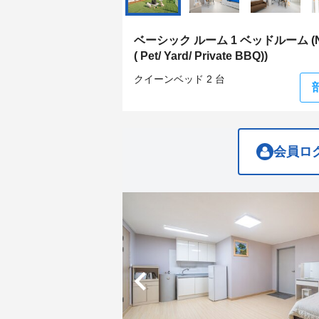
get
get
the
the
keyboard
keyboard
ベーシック ルーム 1 ベッドルーム (Ne
shortcuts
shortcuts
( Pet/ Yard/ Private BBQ))
for
for
changing
changing
クイーンベッド 2 台
dates.
dates.
会員ロ