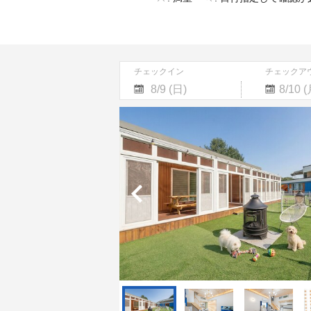
チェックイン
チェックア
Navigate
Navigate
forward
backward
to
to
interact
interact
with
with
the
the
calendar
calendar
and
and
select
select
a
a
date.
date.
Press
Press
the
the
question
question
mark
mark
key
key
to
to