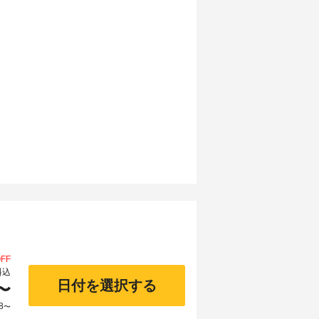
FF
料込
日付を選択する
〜
8
〜