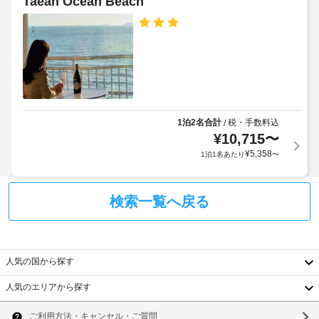
Taean Ocean Beach
子
ー
ス
対
ビ
ト
応
ス
料
–
冷
金
な
房
が
し
完
か
備
か
駐
の
る
客
1泊2名合計
税・手数料込
/
車
場
室
¥
10,715
〜
場
に
合
(無
¥
5,358
1泊1名あたり
〜
は
が
料)
冷
あ
蔵
り
検索一覧へ戻る
庫、
ま
液
す
晶
テ
場
レ
合
人気の国から探す
ビ
に
が
よ
人気のエリアから探す
備
り、
韓
わ
チ
っ