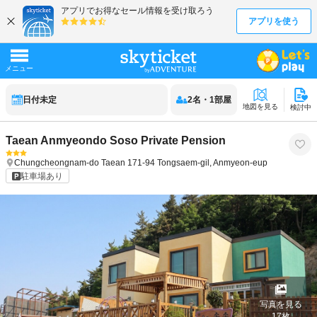
日付未定
2
名
・
1
部屋
地図を見る
検討中
Taean Anmyeondo Soso Private Pension
Chungcheongnam-do
Taean
171-94 Tongsaem-gil, Anmyeon-eup
駐車場あり
写真を見る
17
枚