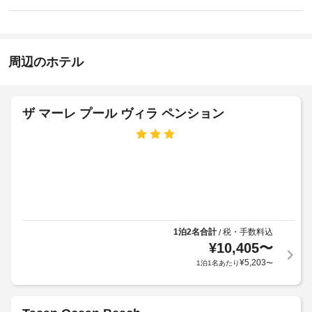
は、
指
り
ン
喫
ま
定
15:00
煙
せ
喫
-
ス
ん
煙
19:00
ペ
周辺のホテル
ス
ー
施
ペ
ス
設
な
ー
ど
の
ス
ザ マーレ プール ヴィラ ペンション
を
定
提
め
バ
供
る
ー
し
利
て
ベ
用
い
キ
ま
規
ュ
す。
約
ー
客
に
グ
1泊2名合計
税・手数料込
/
室
従
リ
¥
10,405
〜
の
っ
ル
¥
5,203
1泊1名あたり
〜
設
て、
備
追
車
と
加
椅
サ
ゲ