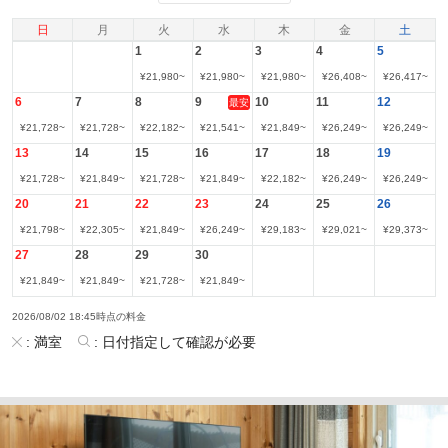
日
月
火
水
木
金
土
1
2
3
4
5
¥
21,980
~
¥
21,980
~
¥
21,980
~
¥
26,408
~
¥
26,417
~
6
7
8
9
10
11
12
最安
¥
21,728
~
¥
21,728
~
¥
22,182
~
¥
21,541
~
¥
21,849
~
¥
26,249
~
¥
26,249
~
13
14
15
16
17
18
19
¥
21,728
~
¥
21,849
~
¥
21,728
~
¥
21,849
~
¥
22,182
~
¥
26,249
~
¥
26,249
~
20
21
22
23
24
25
26
¥
21,798
~
¥
22,305
~
¥
21,849
~
¥
26,249
~
¥
29,183
~
¥
29,021
~
¥
29,373
~
27
28
29
30
¥
21,849
~
¥
21,849
~
¥
21,728
~
¥
21,849
~
2026/08/02 18:45時点の料金
:
満室
:
日付指定して確認が必要