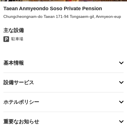
Taean Anmyeondo Soso Private Pension
Chungcheongnam-do Taean 171-94 Tongsaem-gil, Anmyeon-eup
主な設備
駐車場
ア
基本情報
メ
ニ
テ
設
設備サービス
ィ
備・
こ
の
サ
チ
ペ
ー
ホテルポリシー
ン
ェ
ビ
シ
ッ
ョ
ス
特
ク
ン
に
重要なお知らせ
で
イ
あ