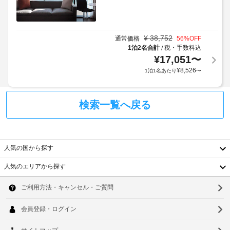
¥
38,752
通常価格
56
%OFF
1泊2名合計
税・手数料込
/
¥
17,051
〜
¥
8,526
1泊1名あたり
〜
検索一覧へ戻る
人気の国から探す
人気のエリアから探す
韓
国
ソ
台
ウ
湾
ル