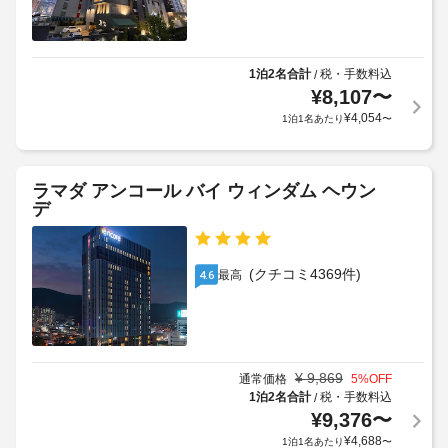
1泊2名合計
税・手数料込
/
¥
8,107
〜
¥
4,054
1泊1名あたり
〜
ラマダ アンコール バイ ウィンダム ヘウン
デ
(クチコミ4369件)
最高
4.6
¥
9,869
通常価格
5
%OFF
1泊2名合計
税・手数料込
/
¥
9,376
〜
¥
4,688
1泊1名あたり
〜