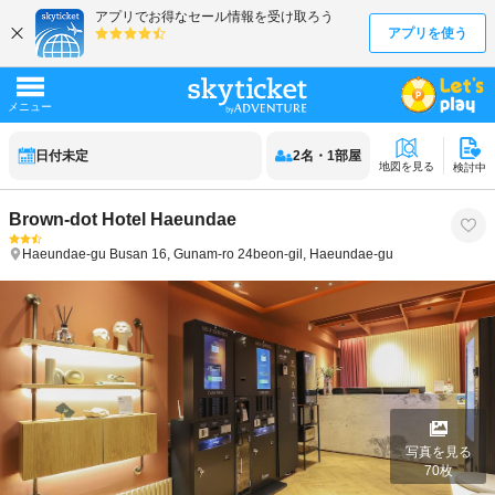
日付未定
2
名
・
1
部屋
地図を見る
検討中
Brown-dot Hotel Haeundae
Haeundae-gu
Busan
16, Gunam-ro 24beon-gil, Haeundae-gu
写真を見る
70
枚