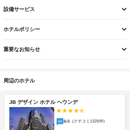
り
登
ま
設備サービス
録
せ
が
ん
あ
登
り
録
ホテルポリシー
ま
が
せ
あ
ん
特
り
に
ま
重要なお知らせ
あ
せ
り
ん
ま
せ
ん
周辺のホテル
JB デザイン ホテル ヘウンデ
(クチコミ1326件)
最高
4.6