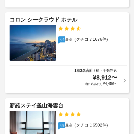
コロン シークラウド ホテル
(クチコミ1676件)
最高
4.4
1泊2名合計
税・手数料込
/
¥
8,912
〜
¥
4,456
1泊1名あたり
〜
新羅ステイ釜山海雲台
(クチコミ6502件)
最高
4.5