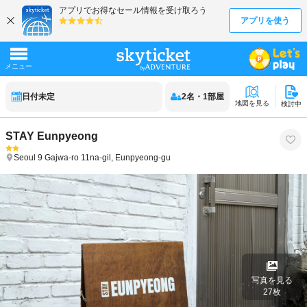
日付未定
2
名
・
1
部屋
地図を見る
検討中
STAY Eunpyeong
Seoul
9 Gajwa-ro 11na-gil, Eunpyeong-gu
写真を見る
27
枚