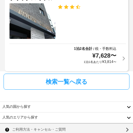
ま
施
コ
設
で
ン
設
の
の
ロ
に
定
な
階
て、
め
ど
段
次
る
の
の
の
利
備
数
追
わ
用
-
っ
加
規
1泊2名合計
税・手数料込
/
4
た
料
¥
7,628
〜
約
簡
金
に
¥
3,814
1泊1名あたり
〜
易
入
を
従
キ
り
お
っ
ッ
口
支
チ
て、
検索一覧へ戻る
ま
ン
払
追
が
で
い
加
あ
の
い
ゲ
り、
道
た
ス
ゆ
人気の国から探す
が
だ
ト
っ
明
き
た
料
人気のエリアから探す
る
り
韓
ま
金
お
い
す。
が
国
く
ソ