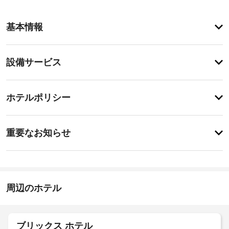
客
基本情報
室
の
設
設
設備サービス
備
備・
と
サ
サ
チ
ー
ー
ホテルポリシー
ェ
ビ
ビ
ッ
ス
ス
重
全 
ク
重要なお知らせ
2 
要
イ
室
施
な
ン
あ
設
お
る
16:00
の
客
-
知
正
室
指
ら
周辺のホテル
面
に
定
せ
は、
な
入
冷
し
り
宿
蔵
口
ブリックス ホテル
泊
施
庫、