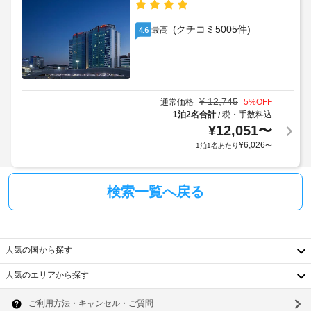
い
ル
行
て
ス
い
の
(クチコミ5005件)
最高
4.6
ス
ま
写
パ
す。
真
ま
WiFi 
付
た
(無
き
料)
は
身
を
¥
12,745
通常価格
5
%OFF
美
お
分
1泊2名合計
税・手数料込
/
容
使
¥
12,051
〜
証
ス
い
明
¥
6,026
1泊1名あたり
〜
パ
い
書
(近
た
と
だ
隣)
付
け
検索一覧へ戻る
る
随
コ
ほ
費
イ
か、
用
ン
ケ
精
人気の国から探す
ー
ラ
算
ブ
ン
の
人気のエリアから探す
ル
ド
韓
の
た
リ
番
め
国
ー