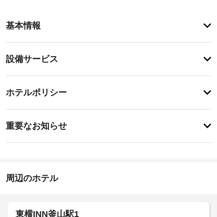
客
基本情報
室
の
設
設
設備サービス
備
備・
と
サ
サ
チ
ー
ー
ホテルポリシー
ェ
ビ
ビ
ッ
ス
ス
事
全 
ク
重要なお知らせ
15 
前
イ
室
入
に
ン
あ
り
知
る
15:00
口
そ
る
ま
施
れ
べ
周辺のホテル
で
ぞ
設
き
れ
の
の
異
ホ
道
定
な
が
テ
め
東横INN釜山駅1
る