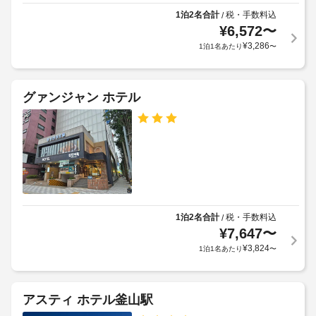
合
禁
様
満
1泊2名合計
税・手数料込
/
が
煙
喫
は
¥
6,572
〜
あ
し
ご
¥
3,286
り
1泊1名あたり
〜
車
て
滞
ま
い
椅
在
た
す
子
い
だ
場
対
グァンジャン ホテル
た
け
合
応
ま
だ
に
–
す。
け
よ
な
低
ま
り、
反
し
せ
発
チ
ん。
の
ェ
ラ
ベ
ッ
ン
ッ
ク
ド
ド
1泊2名合計
税・手数料込
/
イ
に、
リ
¥
7,647
〜
ン
高
ー
¥
3,824
1泊1名あたり
〜
級
時
設
寝
に
備
具
政
が
アスティ ホテル釜山駅
府
ヘ
付
発