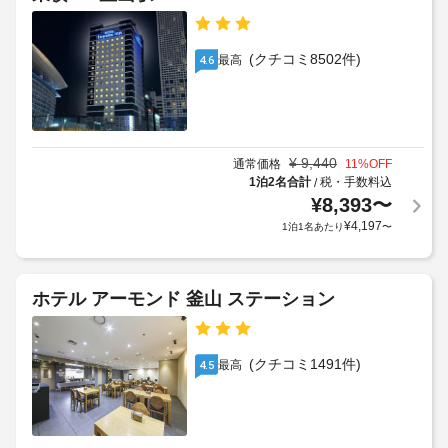
明
る
ル
装
る
利
飾
ポ
い
の
用
(クチコミ8502件)
リ
最高
4.6
の
規
シ
施
上
約
さ
ー
層
に
れ
階
従
た
こ
は
っ
客
¥
9,440
通常価格
11
%OFF
の
室
階
て、
1泊2名合計
税・手数料込
/
宿
に
段
追
¥
8,393
〜
泊
は
で
加
¥
4,197
1泊1名あたり
〜
床
施
の
ゲ
暖
設
み
ス
房、
に
ア
ト
LED 
は、
ホテル アーモンド 釜山 ステーション
テ
ク
料
18
レ
セ
金
歳
ビ
ス
が
が
以
(クチコミ1491件)
可
最高
4.5
か
あ
下
か
り、
の
る
全
滞
お
在
場
館
子
を