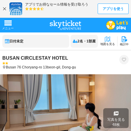
日付未定
2
名
・
1
部屋
地図を見る
検討中
BUSAN CIRCLESTAY HOTEL
Busan
76 Choryang-ro 13beon-gil, Dong-gu
写真を見る
48
枚