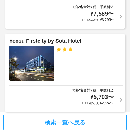
食
ベ
る
事
ー
1泊2名合計
税・手数料込
/
に
場
¥
7,589
〜
タ
は
合
ー
¥
3,795
1泊1名あたり
〜
レ
が
:
ス
あ
ド
ト
り
ラ
ア
Yeosu Firstcity by Sota Hotel
ま
ン
幅
や、
す
(cm)
こ
場
:
の
合
140
ホ
に
テ
よ
ル
車
り、
に
椅
あ
チ
子
る 
1泊2名合計
税・手数料込
/
ェ
対
コ
¥
5,703
〜
ッ
応
ー
ク
¥
2,852
1泊1名あたり
〜
の
ヒ
イ
ー
シ
ン
シ
ャ
ョ
時
検索一覧へ戻る
ト
ッ
に
ル