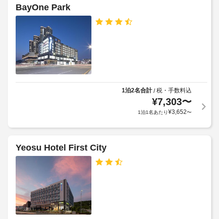
と
の
ド
BayOne Park
す
定
ア
る
め
幅
レ
る
(イ
ク
利
ン
リ
用
エ
チ)
ー
規
:
シ
約
55
ョ
に
ン
1泊2名合計
税・手数料込
/
従
車
設
¥
7,303
〜
っ
備
椅
¥
3,652
1泊1名あたり
〜
て、
を
子
お
追
対
見
加
応
逃
ゲ
Yeosu Hotel First City
(制
し
ス
限
な
ト
く。
あ
料
り)
お
金
食
が
エ
事
か
レ
お
か