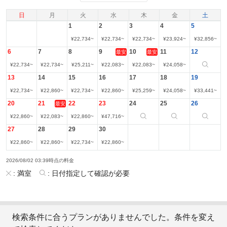
日
月
火
水
木
金
土
1
2
3
4
5
¥
22,734
~
¥
22,734
~
¥
22,734
~
¥
23,924
~
¥
32,856
~
6
7
8
9
10
11
12
最安
最安
¥
22,734
~
¥
22,734
~
¥
25,211
~
¥
22,083
~
¥
22,083
~
¥
24,058
~
13
14
15
16
17
18
19
¥
22,734
~
¥
22,860
~
¥
22,734
~
¥
22,860
~
¥
25,259
~
¥
24,058
~
¥
33,441
~
20
21
22
23
24
25
26
最安
¥
22,860
~
¥
22,083
~
¥
22,860
~
¥
47,716
~
27
28
29
30
¥
22,860
~
¥
22,860
~
¥
22,734
~
¥
22,860
~
2026/08/02 03:39時点の料金
:
満室
:
日付指定して確認が必要
検索条件に合うプランがありませんでした。条件を変え