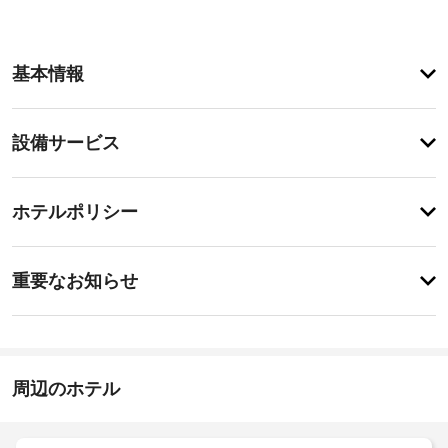
ア
基本情報
メ
ニ
テ
設
設備サービス
ィ
備・
屋
内
サ
チ
プ
ー
ホテルポリシー
ー
ェ
ビ
ル、
ッ
ス
ス
特
ク
チ
に
重要なお知らせ
ー
イ
あ
ム
エ
り
ン
サ
ま
レ
15:00
ウ
せ
ベ
-
ナ
ん
ー
22:00
を
周辺のホテル
タ
は
施
ー
じ
設
め
: