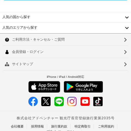
プ 
政
サ
/ 
府
ー
カ
発
人気の国から探す
フ
ビ
行
ェ
ス
人気のエリアから探す
を
の
な
韓
ご
写
し
利
真
国
ソ
用
付
く
食
台
ウ
き
だ
料
身
さ
湾
ル
品
い。
分
店
中
釜
証
客
/
明
室
国
コ
山
書
の
ン
香
と
仁
設
ビ
付
備
港
ニ
川
随
と
エ
ベ
費
台
サ
ン
用
ー
ト
ス
北
精
ビ
ス
ナ
算
台
ス
ト