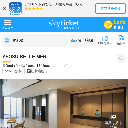
日付未定
2
名
・
1
部屋
地図を見る
検討中
YEOSU BELLE MER
South Jeolla
Yeosu
17 Ungcheonnam 4-ro
WiFi無料
駐車場あり
写真を見る
15
枚