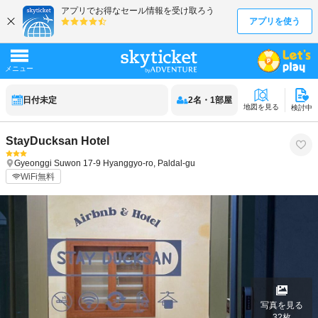
日付未定
2
名
・
1
部屋
地図を見る
検討中
StayDucksan Hotel
Gyeonggi
Suwon
17-9 Hyanggyo-ro, Paldal-gu
WiFi無料
写真を見る
32
枚