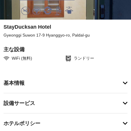
StayDucksan Hotel
Gyeonggi Suwon 17-9 Hyanggyo-ro, Paldal-gu
主な設備
WiFi (無料)
ランドリー
ア
基本情報
メ
ニ
テ
設
設備サービス
ィ
備・
便
利
サ
チ
な
ー
ホテルポリシー
WiFi 
ェ
ビ
(無