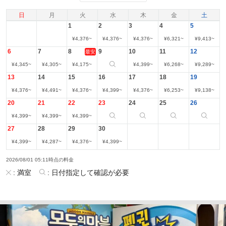
日
月
火
水
木
金
土
1
2
3
4
5
¥
4,376
~
¥
4,376
~
¥
4,376
~
¥
6,321
~
¥
9,413
~
6
7
8
9
10
11
12
最安
¥
4,345
~
¥
4,305
~
¥
4,175
~
¥
4,399
~
¥
6,268
~
¥
9,289
~
13
14
15
16
17
18
19
¥
4,376
~
¥
4,491
~
¥
4,376
~
¥
4,399
~
¥
4,376
~
¥
6,253
~
¥
9,138
~
20
21
22
23
24
25
26
¥
4,399
~
¥
4,399
~
¥
4,399
~
27
28
29
30
¥
4,399
~
¥
4,287
~
¥
4,376
~
¥
4,399
~
2026/08/01 05:11時点の料金
:
満室
:
日付指定して確認が必要