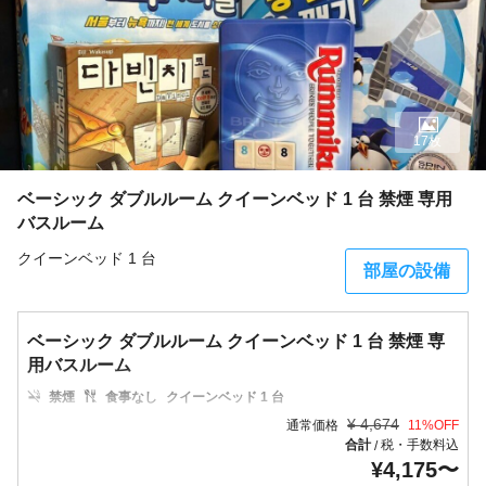
17枚
ベーシック ダブルルーム クイーンベッド 1 台 禁煙 専用
バスルーム
クイーンベッド 1 台
部屋の設備
ベーシック ダブルルーム クイーンベッド 1 台 禁煙 専
用バスルーム
禁煙
食事なし
クイーンベッド 1 台
¥
4,674
通常価格
11
%OFF
合計
税・手数料込
/
¥
4,175
〜