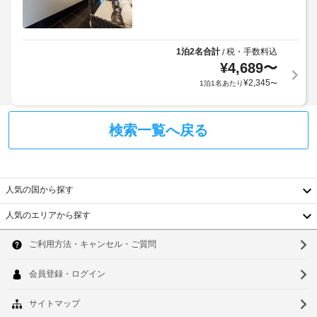
電
場
要
子
合
な
レ
ラ
に
場
ン
ン
よ
合
1泊2名合計
税・手数料込
/
ジ、
ド
り、
が
LED 
¥
4,689
〜
リ
チ
あ
テ
¥
2,345
1泊1名あたり
〜
ー
レ
ェ
り
ビ
設
ッ
ま
な
備
ク
す。
検索一覧へ戻る
ど
イ
ま
が
ン
手
た
備
時
荷
料
わ
っ
に
物
金
人気の国から探す
て
政
保
と
お
府
管
デ
人気のエリアから探す
り、
発
サ
ポ
韓
ゆ
行
ー
ジ
っ
国
ソ
の
ビ
ッ
く
り
写
ス
ト
台
ウ
お
真
に
湾
く
ル
付
は
ロ
つ
き
税
ッ