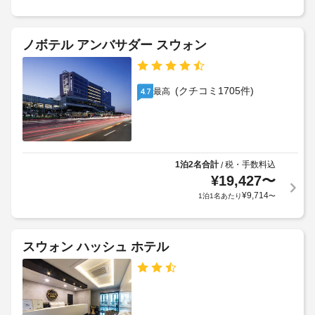
コ
従
の
10000
ー
っ
設
KRW
ヒ
て、
備
ノボテル アンバサダー スウォン
ー
追
上
と
/
加
記
サ
テ
ゲ
項
ー
(クチコミ1705件)
ィ
最高
4.7
ス
目
ビ
ー
ト
以
ス
(共
料
外
全
用
部
金
に
エ
で 
が
も、
23 
リ
1泊2名合計
税・手数料込
/
か
現
あ
¥
19,427
〜
ア)
か
地
る
¥
9,714
1泊1名あたり
〜
る
に
冷
車
場
て
房
椅
完
合
お
子
備
が
支
スウォン ハッシュ ホテル
の
対
あ
払
客
応
り
い
室
–
ま
が
に
な
す
必
は
し