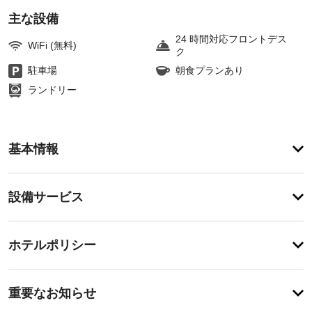
主な設備
24 時間対応フロントデス
WiFi (無料)
ク
駐車場
朝食プランあり
ランドリー
ア
基本情報
メ
ニ
テ
設
設備サービス
ィ
備・
こ
の
サ
チ
ホ
ー
ホテルポリシー
テ
ェ
ビ
ル
ッ
は
ス
特
ク
禁
に
重要なお知らせ
煙
イ
あ
で、