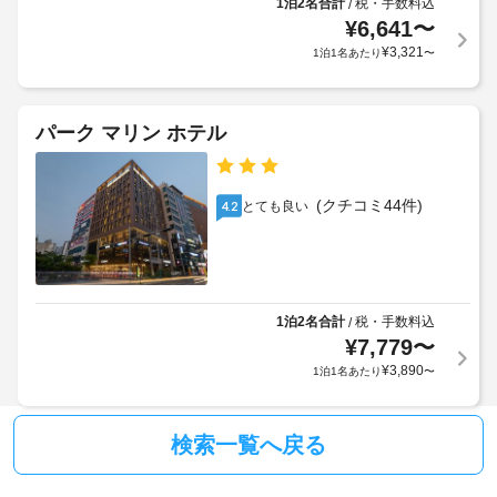
で
1泊2名合計
税・手数料込
/
し
り、
お
¥
6,641
〜
駐
召
チ
¥
3,321
1泊1名あたり
〜
し
車
ェ
上
場
ッ
が
ク
り
パーク マリン ホテル
イ
屋
い
ン
根
た
だ
時
付
け
に
き
(クチコミ44件)
とても良い
4.2
ま
政
駐
す。
府
車
客
発
場
室
行
の
の
1泊2名合計
税・手数料込
/
近
設
¥
7,779
〜
写
隣
備
真
駐
¥
3,890
1泊1名あたり
〜
と
付
車
サ
き
場
ー
身
(無
検索一覧へ戻る
ビ
分
料)
ス
証