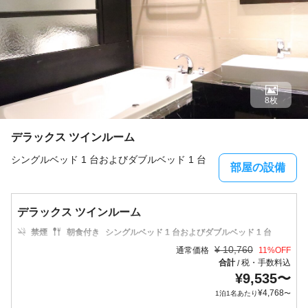
8枚
デラックス ツインルーム
シングルベッド 1 台およびダブルベッド 1 台
部屋の設備
デラックス ツインルーム
禁煙
朝食付き
シングルベッド 1 台およびダブルベッド 1 台
¥
10,760
通常価格
11
%OFF
合計
税・手数料込
/
¥
9,535
〜
¥
4,768
1泊1名あたり
〜