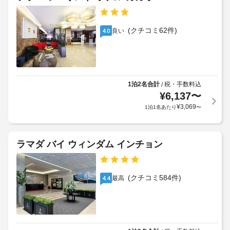
用
追
屋
で
加
き
根
ゲ
ま
(クチコミ62件)
な
良い
4.0
ス
す。
し
ト
お
駐
料
食
車
金
事
場
が
無
1泊2名合計
税・手数料込
/
か
料
¥
6,137
〜
車
か
の
椅
¥
3,069
1泊1名あたり
〜
る
韓
子
国
場
対
式
合
の
応
が
ラマダ バイ ウィンダム インチョン
朝
(制
あ
食
限
り
を
あ
ま
毎
(クチコミ584件)
最高
4.4
り)
日、
す
7:00 
場
～ 
屋
合
10:00 
根
に
ま
な
よ