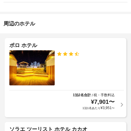
屋
り
ン
滞
ま
根
17:00
在
せ
付
-
中
ん
き
指
は
周辺のホテル
駐
定
近
な
車
隣
し
の
場
無
ポロ ホテル
施
料
施
設
駐
設
車
の
か
場
定
な
ら
め
ど
の
る
の
距
利
設
離
用
備
(メ
や
規
1泊2名合計
税・手数料込
/
ー
サ
¥
7,901
〜
約
ー
ト
に
¥
3,951
1泊1名あたり
〜
ビ
ル)
従
ス
-
っ
を
9
て、
利
ソラエ ツーリスト ホテル カカオ