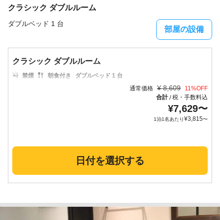
クラシック ダブルルーム
ダブルベッド 1 台
部屋の設備
クラシック ダブルルーム
禁煙
朝食付き
ダブルベッド 1 台
¥
8,609
通常価格
11
%OFF
合計
税・手数料込
/
¥
7,629
〜
¥
3,815
1泊1名あたり
〜
日付を選択する