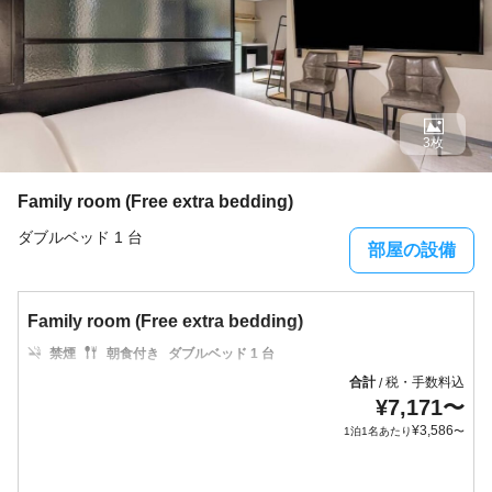
3枚
Family room (Free extra bedding)
ダブルベッド 1 台
部屋の設備
Family room (Free extra bedding)
禁煙
朝食付き
ダブルベッド 1 台
合計
税・手数料込
/
¥
7,171
〜
¥
3,586
1泊1名あたり
〜