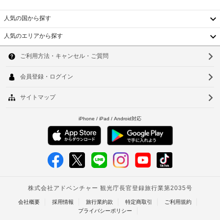
全 
明
路
60 
書
上
人気の国から探す
室
と
駐
あ
付
人気のエリアから探す
車
る
韓
随
冷
場
房
費
国
ソ
完
用
ロ
備
台
精
ウ
ッ
の
算
カ
湾
客
ル
の
室
ー
中
た
釜
に
利
は、
め
用
国
山
専
の
可
用
香
ク
仁
の
レ
ホ
エ
港
川
ジ
ッ
レ
ベ
ッ
ト
台
ベ
タ
ト
ー
ト
北
ブ、
カ
タ
ス
ー
ナ
台
ー
マ
ド
ー
ま
ム
南