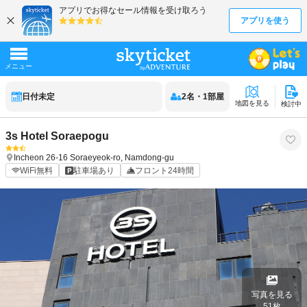
日付未定
2
名
・
1
部屋
地図を見る
検討中
3s Hotel Soraepogu
Incheon
26-16 Soraeyeok-ro, Namdong-gu
WiFi無料
駐車場あり
フロント24時間
写真を見る
51
枚