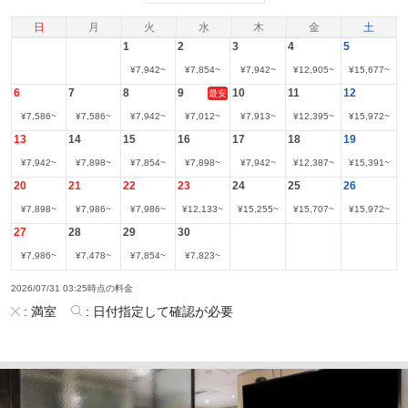
日
月
火
水
木
金
土
1
2
3
4
5
¥
7,942
~
¥
7,854
~
¥
7,942
~
¥
12,905
~
¥
15,677
~
6
7
8
9
10
11
12
最安
¥
7,586
~
¥
7,586
~
¥
7,942
~
¥
7,012
~
¥
7,913
~
¥
12,395
~
¥
15,972
~
13
14
15
16
17
18
19
¥
7,942
~
¥
7,898
~
¥
7,854
~
¥
7,898
~
¥
7,942
~
¥
12,387
~
¥
15,391
~
20
21
22
23
24
25
26
¥
7,898
~
¥
7,986
~
¥
7,986
~
¥
12,133
~
¥
15,255
~
¥
15,707
~
¥
15,972
~
27
28
29
30
¥
7,986
~
¥
7,478
~
¥
7,854
~
¥
7,823
~
2026/07/31 03:25時点の料金
:
満室
:
日付指定して確認が必要