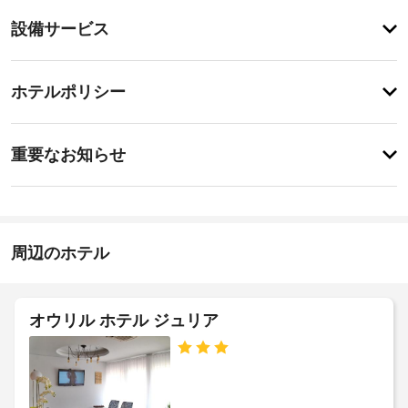
設
設
設備サービス
備
備・
と
サ
サ
チ
ー
ー
ホテルポリシー
ェ
ビ
ビ
ッ
ス
ス
重
全 
ク
重要なお知らせ
5 
要
イ
室
専
な
ン
あ
用
お
る
15:00
駐
冷
-
知
車
房
23:30
ら
周辺のホテル
場
完
せ
施
備
の
設
全
宿
客
の
館
オウリル ホテル ジュリア
泊
室
定
禁
施
に
め
煙
は、
設
る
冷
に
利
蔵
車
て、
庫、
用