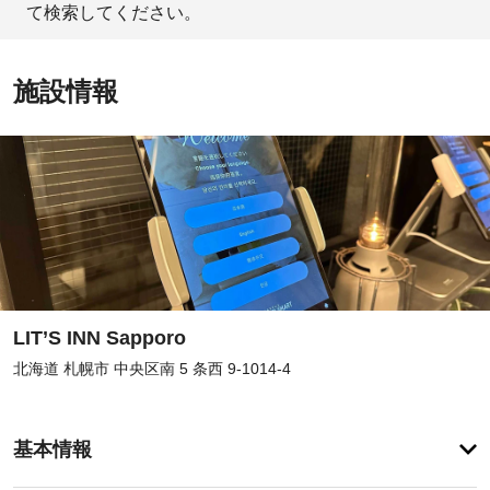
て検索してください。
施設情報
LIT’S INN Sapporo
北海道 札幌市 中央区南 5 条西 9-1014-4
客
基本情報
室
の