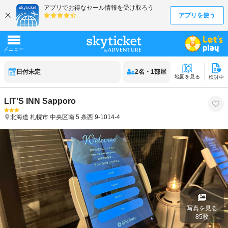
日付未定
2
名
・
1
部屋
地図を見る
検討中
LIT’S INN Sapporo
北海道
札幌市
中央区南 5 条西 9-1014-4
写真を見る
85
枚