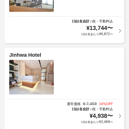
椅
次
コ
規
子
の
ン
約
対
追
ロ
に
応
な
加
1泊2名合計
税・手数料込
/
従
ど
–
料
¥
13,744
〜
っ
が
な
金
¥
6,872
1泊1名あたり
〜
備
て、
し
を
わ
追
お
っ
加
車
支
た
ゲ
Jinhwa Hotel
キ
椅
払
ス
ッ
子
い
ト
チ
対
い
ン
料
応
た
が
金
の
だ
あ
が
シ
き
り、
か
ゆ
ャ
ま
か
っ
ト
す。
る
た
¥
7,459
通常価格
34
%OFF
ル
料
り
場
1泊2名合計
税・手数料込
/
サ
金
お
合
¥
4,938
〜
ー
に
く
が
¥
2,469
1泊1名あたり
〜
ビ
は
つ
あ
ろ