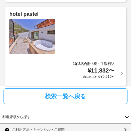
ス
税
り
ぎ
な
金
ま
い
し
が
hotel pastel
た
す
含
だ
場
ま
駐
け
合
れ
ま
車
に
す。
る
場
よ
客
場
(台
り、
室
合
数
で
チ
が
制
は
ェ
あ
限
WiFi 
1泊2名合計
税・手数料込
/
ッ
り
(無
あ
¥
11,832
〜
ク
料)
ま
り)
¥
5,916
イ
1泊1名あたり
〜
を
す
ン
ご
:
利
時
用
検索一覧へ戻る
に
施
い
政
設
た
府
に
だ
発
け
て
都道府県
から探す
行
ま
市
す。
の
税
北