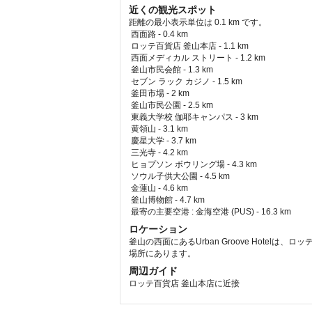
近くの観光スポット
距離の最小表示単位は 0.1 km です。
西面路 - 0.4 km  
 ロッテ百貨店 釜山本店 - 1.1 km  
 西面メディカル ストリート - 1.2 km  
 釜山市民会館 - 1.3 km  
 セブン ラック カジノ - 1.5 km  
 釜田市場 - 2 km  
 釜山市民公園 - 2.5 km  
 東義大学校 伽耶キャンパス - 3 km  
 黄領山 - 3.1 km  
 慶星大学 - 3.7 km  
 三光寺 - 4.2 km  
 ヒョプソン ボウリング場 - 4.3 km  
 ソウル子供大公園 - 4.5 km  
 金蓮山 - 4.6 km  
 釜山博物館 - 4.7 km  
最寄の主要空港 : 金海空港 (PUS) - 16.3 km 
ロケーション
釜山の西面にあるUrban Groove Hotelは
場所にあります。
周辺ガイド
ロッテ百貨店 釜山本店に近接