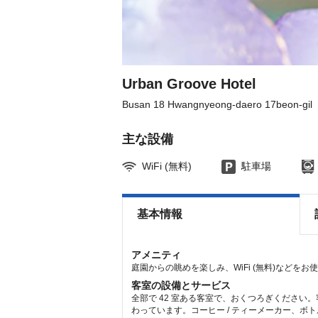
get
get
the
the
keyboard
keyboard
shortcuts
shortcuts
for
for
changing
changing
dates.
dates.
Urban Groove Hotel
Busan 18 Hwangnyeong-daero 17beon-gil
主な設備
WiFi (無料)
駐車場
基本情報
アメニティ
庭園からの眺めを楽しみ、WiFi (無料)などを
客室の設備とサービス
全部で 42 室ある客室で、おくつろぎください。
わっています。コーヒー / ティーメーカー、ボ