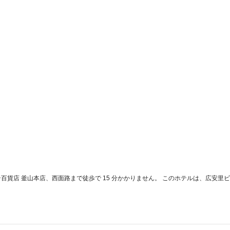
、ロッテ百貨店 釜山本店、西面路まで徒歩で 15 分かかりません。 このホテルは、広安里ビーチ