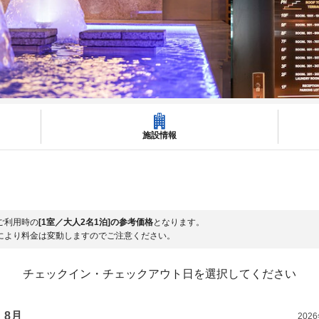
施設情報
ご利用時の
[1室／大人2名1泊]の参考価格
となります。
により料金は変動しますのでご注意ください。
チェックイン・チェックアウト日を選択してください
8月
202