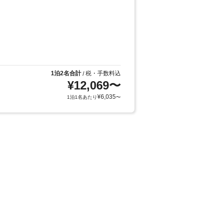
1泊2名合計
税・手数料込
/
¥
12,069
〜
¥
6,035
1泊1名あたり
〜