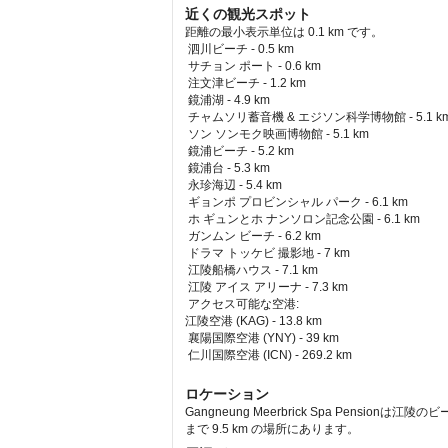
近くの観光スポット
距離の最小表示単位は 0.1 km です。
泗川ビーチ - 0.5 km  
 サチョン ポート - 0.6 km  
 注文津ビーチ - 1.2 km  
 鏡浦湖 - 4.9 km  
 チャムソリ蓄音機 & エジソン科学博物館 - 5.1 km
 ソン ソンモク映画博物館 - 5.1 km  
 鏡浦ビーチ - 5.2 km  
 鏡浦台 - 5.3 km  
 永珍海辺 - 5.4 km  
 ギョンポ プロビンシャル パーク - 6.1 km  
 ホ ギュンとホ ナンソロン記念公園 - 6.1 km  
 ガンムン ビーチ - 6.2 km  
 ドラマ トッケビ 撮影地 - 7 km  
 江陵船橋ハウス - 7.1 km  
 江陵 アイス アリーナ - 7.3 km  
アクセス可能な空港: 
江陵空港 (KAG) - 13.8 km 
 襄陽国際空港 (YNY) - 39 km 
 仁川国際空港 (ICN) - 269.2 km 
ロケーション
Gangneung Meerbrick Spa Pen
まで 9.5 km の場所にあります。