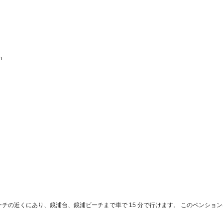
  
sionは江陵のビーチの近くにあり、鏡浦台、鏡浦ビーチまで車で 15 分で行けます。 このペンシ