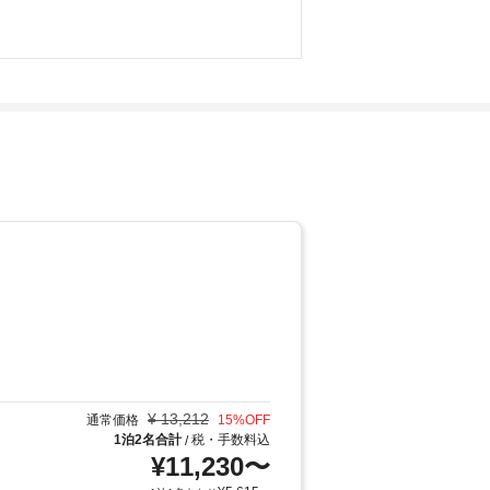
¥
13,212
通常価格
15
%OFF
1泊2名合計
税・手数料込
/
¥
11,230
〜