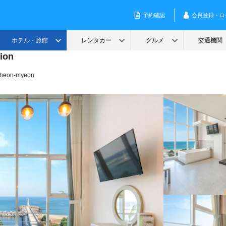
ion
cheon-myeon