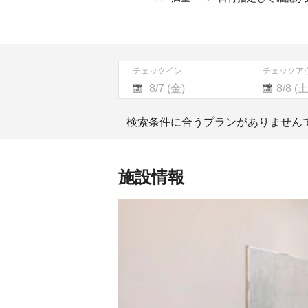
チェックイン
チェックア
Navigate
Navigate
forward
backward
検索条件に合うプランがありません
to
to
interact
interact
with
with
the
the
施設情報
calendar
calendar
and
and
select
select
a
a
date.
date.
Press
Press
the
the
question
question
mark
mark
key
key
to
to