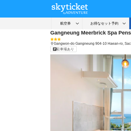
Gangneung Meerbrick Spa Pens
Gangwon-do
Gangneung
904-10 Haean-ro, Sa
駐車場あり