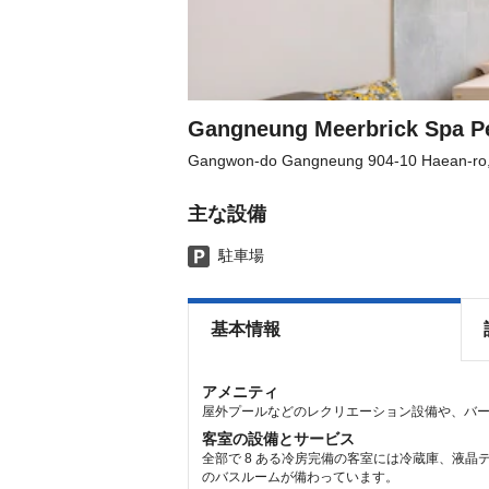
get
get
the
the
keyboard
keyboard
shortcuts
shortcuts
for
for
changing
changing
dates.
dates.
Gangneung Meerbrick Spa P
Gangwon-do Gangneung 904-10 Haean-ro
主な設備
駐車場
基本情報
アメニティ
屋外プールなどのレクリエーション設備や、バ
客室の設備とサービス
全部で 8 ある冷房完備の客室には冷蔵庫、液晶
のバスルームが備わっています。