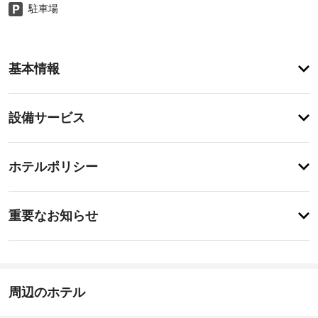
駐車場
ア
基本情報
メ
ニ
テ
設
設備サービス
ィ
備・
屋
外
サ
チ
プ
ー
ホテルポリシー
ー
ェ
ビ
ル、
ッ
カ
ス
特
ク
ラ
に
重要なお知らせ
オ
イ
あ
ケ
指
り
ン
を
ま
定
15:00
は
せ
喫
-
じ
ん
煙
23:00
め
周辺のホテル
ス
と
施
ペ
す