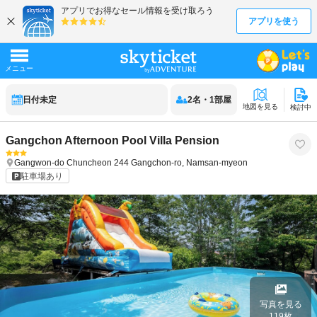
日付未定
2
名
・
1
部屋
地図を見る
検討中
Gangchon Afternoon Pool Villa Pension
Gangwon-do
Chuncheon
244 Gangchon-ro, Namsan-myeon
駐車場あり
写真を見る
119
枚