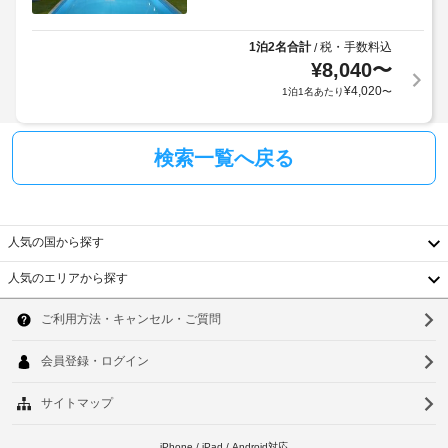
か
ル
サ
か
ー
る
1泊2名合計
税・手数料込
/
水
ビ
場
¥
8,040
〜
上
ス
合
ス
¥
4,020
1泊1名あたり
〜
全
が
キ
部
あ
ー
で 
り
(近
検索一覧へ戻る
13 
ま
室
隣)
す
あ
る
場
車
客
合
椅
人気の国から探す
室
に
子
に
よ
人気のエリアから探す
は
対
り、
韓
冷
応
チ
蔵
–
国
ソ
庫、
ェ
な
液
ッ
台
ウ
し
晶
ク
テ
湾
ル
イ
レ
駐
ン
中
ビ
釜
車
時
が