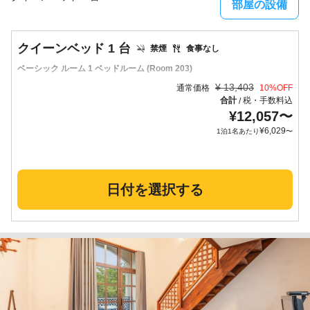
部屋の設備
クイーンベッド 1 台
禁煙
食事なし
ベーシック ルーム 1 ベッドルーム (Room 203)
¥
13,403
通常価格
10
%OFF
合計
税・手数料込
/
¥
12,057
〜
¥
6,029
1泊1名あたり
〜
日付を選択する