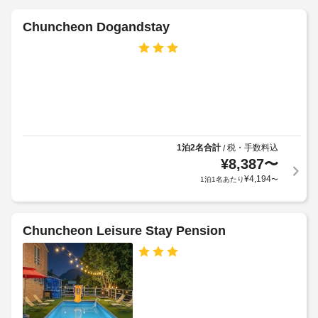
設
る
ー
レ
の
ス
Chuncheon Dogandstay
ク
定
リ
め
屋
エ
る
外
ー
利
シ
プ
用
ョ
ー
ン
規
ル
設
約
の
備
に
数
を
1泊2名合計
税・手数料込
/
従
:
お
¥
8,387
〜
っ
見
1
¥
4,194
1泊1名あたり
〜
て、
逃
し
追
バ
な
加
ー
く。
ゲ
Chuncheon Leisure Stay Pension
ベ
客
ス
キ
室
ト
ュ
の
料
ー
設
金
グ
備
が
リ
と