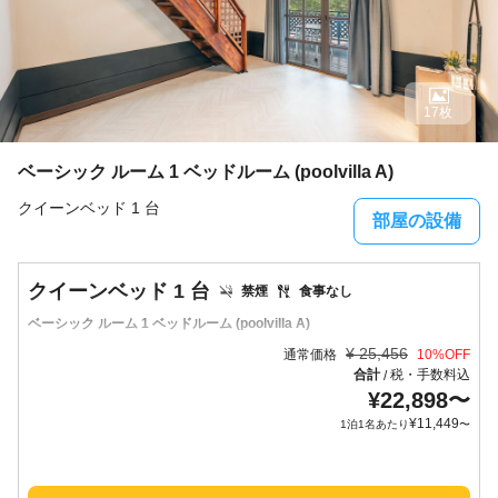
17枚
ベーシック ルーム 1 ベッドルーム (poolvilla A)
クイーンベッド 1 台
部屋の設備
クイーンベッド 1 台
禁煙
食事なし
ベーシック ルーム 1 ベッドルーム (poolvilla A)
¥
25,456
通常価格
10
%OFF
合計
税・手数料込
/
¥
22,898
〜
¥
11,449
1泊1名あたり
〜