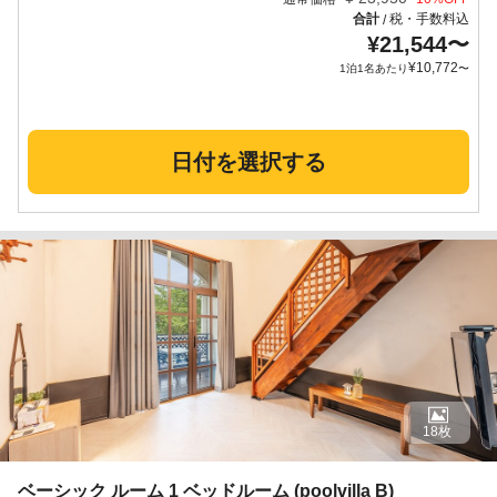
合計
税・手数料込
/
¥
21,544
〜
¥
10,772
1泊1名あたり
〜
日付を選択する
18枚
ベーシック ルーム 1 ベッドルーム (poolvilla B)