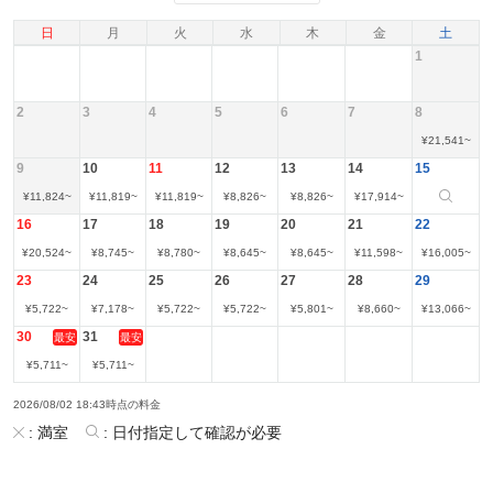
日
月
火
水
木
金
土
1
2
3
4
5
6
7
8
¥
21,541
~
9
10
11
12
13
14
15
¥
11,824
~
¥
11,819
~
¥
11,819
~
¥
8,826
~
¥
8,826
~
¥
17,914
~
16
17
18
19
20
21
22
¥
20,524
~
¥
8,745
~
¥
8,780
~
¥
8,645
~
¥
8,645
~
¥
11,598
~
¥
16,005
~
23
24
25
26
27
28
29
¥
5,722
~
¥
7,178
~
¥
5,722
~
¥
5,722
~
¥
5,801
~
¥
8,660
~
¥
13,066
~
30
31
最安
最安
¥
5,711
~
¥
5,711
~
2026/08/02 18:43時点の料金
:
満室
:
日付指定して確認が必要