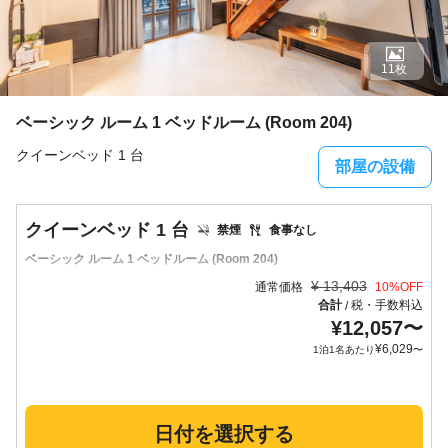
11枚
ベーシック ルーム 1 ベッドルーム (Room 204)
クイーンベッド 1 台
部屋の設備
クイーンベッド 1 台
禁煙
食事なし
ベーシック ルーム 1 ベッドルーム (Room 204)
¥
13,403
通常価格
10
%OFF
合計
税・手数料込
/
¥
12,057
〜
¥
6,029
1泊1名あたり
〜
日付を選択する