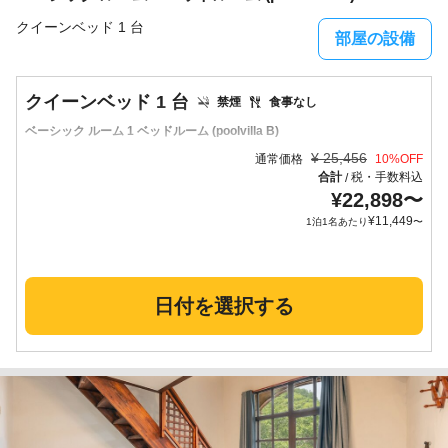
クイーンベッド 1 台
部屋の設備
クイーンベッド 1 台
禁煙
食事なし
ベーシック ルーム 1 ベッドルーム (poolvilla B)
¥
25,456
通常価格
10
%OFF
合計
税・手数料込
/
¥
22,898
〜
¥
11,449
1泊1名あたり
〜
日付を選択する