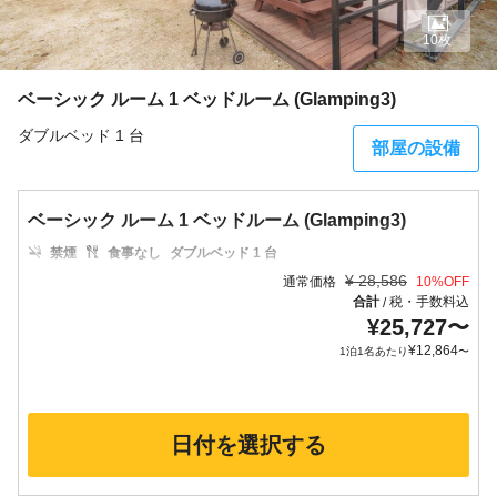
10枚
ベーシック ルーム 1 ベッドルーム (Glamping3)
ダブルベッド 1 台
部屋の設備
ベーシック ルーム 1 ベッドルーム (Glamping3)
禁煙
食事なし
ダブルベッド 1 台
¥
28,586
通常価格
10
%OFF
合計
税・手数料込
/
¥
25,727
〜
¥
12,864
1泊1名あたり
〜
日付を選択する