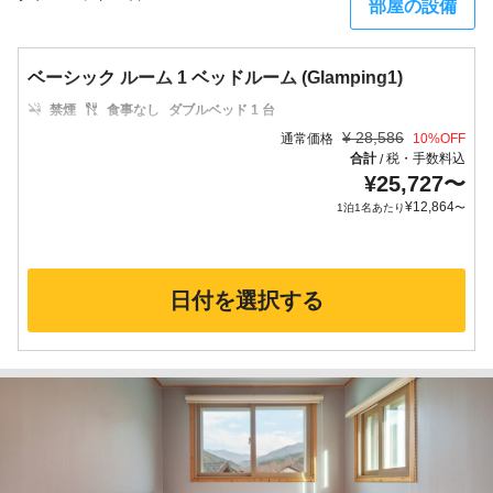
部屋の設備
ベーシック ルーム 1 ベッドルーム (Glamping1)
禁煙
食事なし
ダブルベッド 1 台
¥
28,586
通常価格
10
%OFF
合計
税・手数料込
/
¥
25,727
〜
¥
12,864
1泊1名あたり
〜
日付を選択する