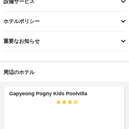
設備サービス
ィ
備・
屋
外
サ
チ
プ
ー
ホテルポリシー
ー
ェ
ビ
ル
ッ
な
ス
特
ク
ど
に
重要なお知らせ
の
イ
あ
レ
指
り
ン
ク
ま
定
15:00
リ
せ
喫
-
エ
ん
煙
21:00
ー
周辺のホテル
ス
シ
施
ペ
ョ
設
ン
ー
設
の
ス
Gapyeong Pogny Kids Poolvilla
備
定
を
め
屋
使
る
外
い、
利
テ
プ
用
ラ
ー
ス
規
ル