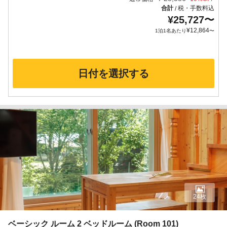
合計
税・手数料込
/
¥
25,727
〜
¥
12,864
1泊1名あたり
〜
日付を選択する
24枚
ベーシック ルーム 2 ベッドルーム (Room 101)