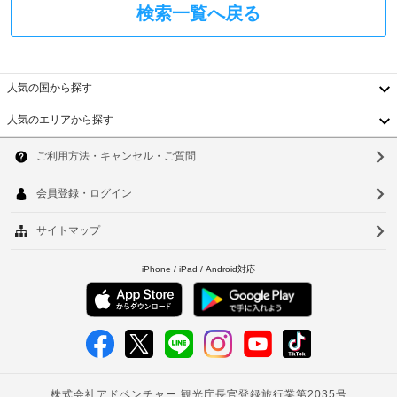
ー
ま
検索一覧へ戻る
な
ビ
す
し
ス
場
全
合
駐
部
に
人気の国から探す
車
で 
よ
10 
場
り、
人気のエリアから探す
あ
(無
韓
チ
る
料)
冷
ェ
国
ソ
房
ッ
テ
完
台
ク
ウ
備
ラ
イ
の
湾
ス
ル
ン
客
中
時
室
釜
に
に
国
山
は
政
冷
府
香
仁
蔵
発
庫、
港
川
行
液
の
ベ
晶
台
テ
写
ト
北
レ