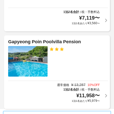
か
約
の
ら
に
数
の
1泊2名合計
税・手数料込
/
従
:
眺
¥
7,119
〜
っ
め
1
¥
3,560
1泊1名あたり
〜
て、
を
お
追
バ
楽
加
ー
し
ゲ
Gapyeong Poin Poolvilla Pension
ベ
み
ス
キ
い
ト
た
ュ
料
だ
ー
け
金
グ
ま
が
リ
す。
か
ル
客
か
室
る
¥
13,287
通常価格
10
%OFF
車
の
場
1泊2名合計
税・手数料込
/
椅
設
合
¥
11,958
〜
子
備
が
¥
5,979
1泊1名あたり
〜
対
と
あ
応
サ
り
–