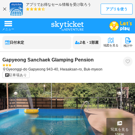
日付未定
2
名
・
1
部屋
地図を見る
検討中
Gapyeong Sanchaek Glamping Pension
Gyeonggi-do
Gapyeong
943-40, Hwaaksan-ro, Buk-myeon
駐車場あり
写真を見る
108
枚