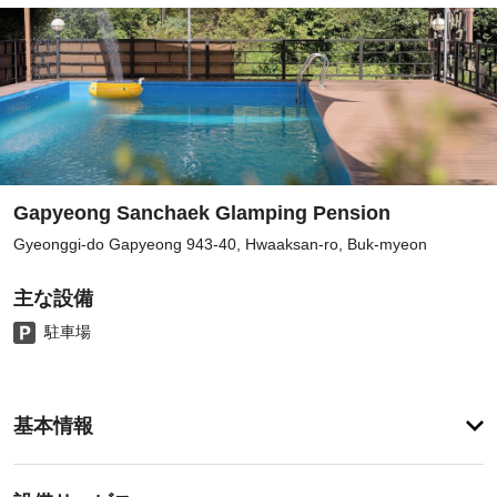
Gapyeong Sanchaek Glamping Pension
Gyeonggi-do Gapyeong 943-40, Hwaaksan-ro, Buk-myeon
主な設備
駐車場
ア
基本情報
メ
ニ
テ
設