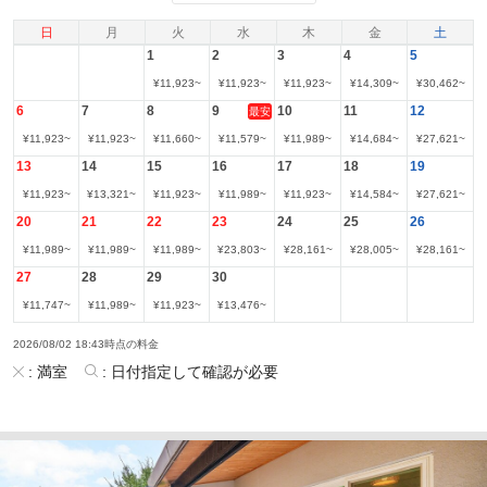
日
月
火
水
木
金
土
1
2
3
4
5
¥
11,923
~
¥
11,923
~
¥
11,923
~
¥
14,309
~
¥
30,462
~
6
7
8
9
10
11
12
最安
¥
11,923
~
¥
11,923
~
¥
11,660
~
¥
11,579
~
¥
11,989
~
¥
14,684
~
¥
27,621
~
13
14
15
16
17
18
19
¥
11,923
~
¥
13,321
~
¥
11,923
~
¥
11,989
~
¥
11,923
~
¥
14,584
~
¥
27,621
~
20
21
22
23
24
25
26
¥
11,989
~
¥
11,989
~
¥
11,989
~
¥
23,803
~
¥
28,161
~
¥
28,005
~
¥
28,161
~
27
28
29
30
¥
11,747
~
¥
11,989
~
¥
11,923
~
¥
13,476
~
2026/08/02 18:43時点の料金
:
満室
:
日付指定して確認が必要