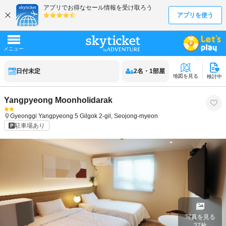
日付未定
2
名
・
1
部屋
地図を見る
検討中
Yangpyeong Moonholidarak
Gyeonggi
Yangpyeong
5 Gilgok 2-gil, Seojong-myeon
駐車場あり
写真を見る
27
枚