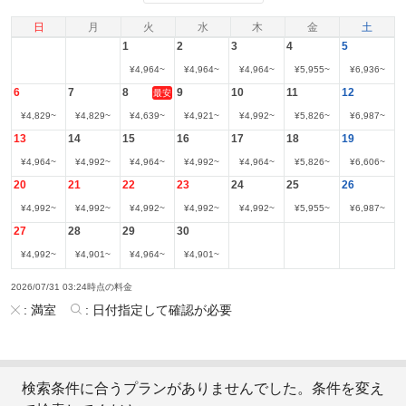
日
月
火
水
木
金
土
1
2
3
4
5
¥
4,964
~
¥
4,964
~
¥
4,964
~
¥
5,955
~
¥
6,936
~
6
7
8
9
10
11
12
最安
¥
4,829
~
¥
4,829
~
¥
4,639
~
¥
4,921
~
¥
4,992
~
¥
5,826
~
¥
6,987
~
13
14
15
16
17
18
19
¥
4,964
~
¥
4,992
~
¥
4,964
~
¥
4,992
~
¥
4,964
~
¥
5,826
~
¥
6,606
~
20
21
22
23
24
25
26
¥
4,992
~
¥
4,992
~
¥
4,992
~
¥
4,992
~
¥
4,992
~
¥
5,955
~
¥
6,987
~
27
28
29
30
¥
4,992
~
¥
4,901
~
¥
4,964
~
¥
4,901
~
2026/07/31 03:24時点の料金
:
満室
:
日付指定して確認が必要
検索条件に合うプランがありませんでした。条件を変え