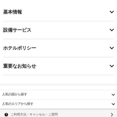
ア
基本情報
メ
ニ
テ
設
設備サービス
ィ
備・
庭
園
サ
チ
か
ー
ホテルポリシー
ら
ェ
ビ
の
ッ
眺
ス
特
ク
め
に
重要なお知らせ
を
イ
あ
楽
屋
り
ン
し
ま
根
16:00
み、
せ
付
-
自
ん
き
指
動
人気の国から探す
駐
定
販
な
車
売
人気のエリアから探す
し
機
場
韓
な
施
ど
国