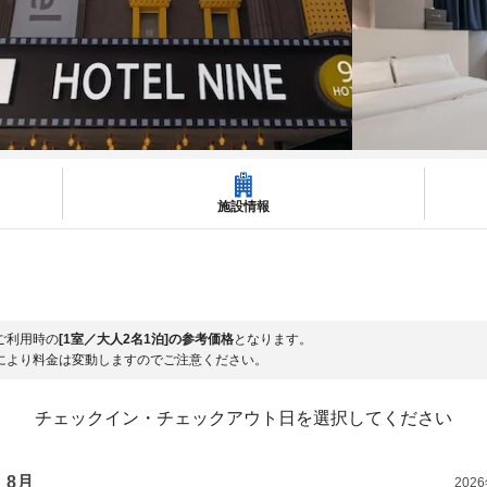
施設情報
ご利用時の
[1室／大人2名1泊]の参考価格
となります。
により料金は変動しますのでご注意ください。
チェックイン・チェックアウト日を選択してください
8月
202