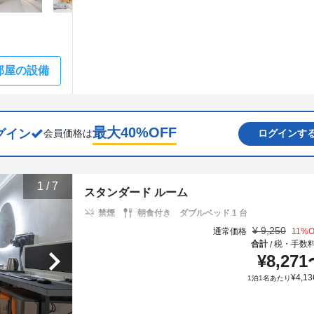
部屋の設備
最大
40
%OFF
グイン
会員価格は
ログインす
1
/
7
スタンダード ルーム
禁煙
朝食付き
ダブルベッド 1 台
¥
9,250
通常価格
11
%O
合計
税・手数
/
¥
8,271
¥
4,13
1泊1名あたり