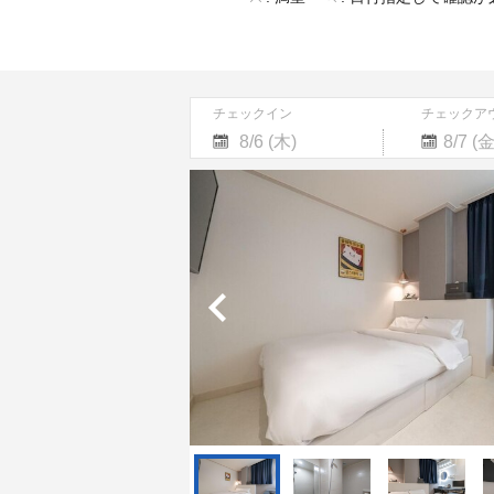
チェックイン
チェックア
Navigate
Navigate
forward
backward
to
to
interact
interact
with
with
the
the
calendar
calendar
and
and
select
select
a
a
date.
date.
Press
Press
the
the
question
question
mark
mark
key
key
to
to