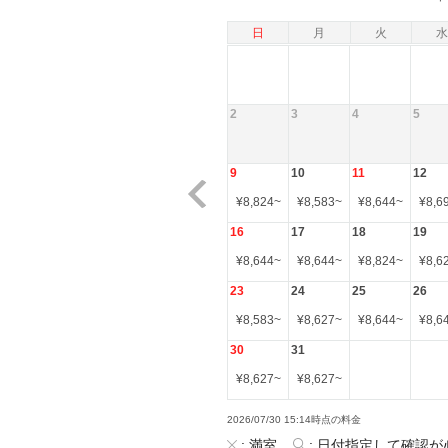
日
月
火
水
2
3
4
5
9
10
11
12
¥
8,824
~
¥
8,583
~
¥
8,644
~
¥
8,6
16
17
18
19
¥
8,644
~
¥
8,644
~
¥
8,824
~
¥
8,6
23
24
25
26
¥
8,583
~
¥
8,627
~
¥
8,644
~
¥
8,6
30
31
¥
8,627
~
¥
8,627
~
2026/07/30 15:14時点の料金
:
満室
:
日付指定して確認が