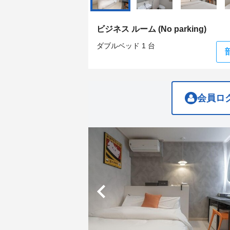
get
get
the
the
keyboard
keyboard
ビジネス ルーム (No parking)
shortcuts
shortcuts
for
for
ダブルベッド 1 台
changing
changing
dates.
dates.
会員ロ