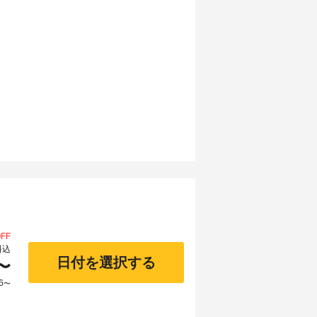
FF
料込
日付を選択する
〜
6
〜