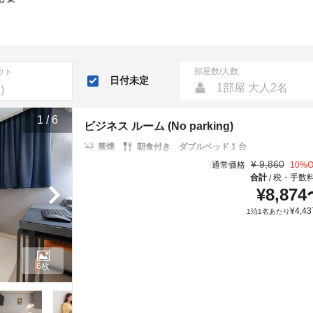
部屋数/人数
ウト
日付未定
1部屋 大人2名
1
/
6
ビジネス ルーム (No parking)
禁煙
朝食付き
ダブルベッド 1 台
¥
9,860
通常価格
10
%O
合計
税・手数
/
¥
8,874
¥
4,43
1泊1名あたり
6枚