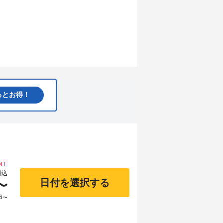
るとお得！
FF
料込
日付を選択する
〜
6
〜