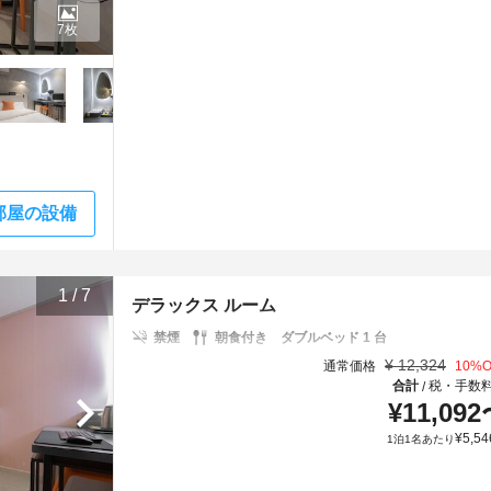
7枚
部屋の設備
1
/
7
デラックス ルーム
禁煙
朝食付き
ダブルベッド 1 台
¥
12,324
通常価格
10
%O
合計
税・手数
/
¥
11,092
¥
5,54
1泊1名あたり