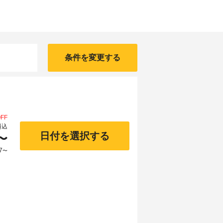
条件を変更する
FF
料込
日付を選択する
〜
7
〜