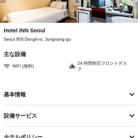
Hotel INN Seoul
Seoul 959 Dongil-ro, Jungnang-gu
主な設備
24 時間対応フロントデス
WiFi (無料)
ク
客
基本情報
室
の
設
設
設備サービス
備
備・
と
サ
サ
チ
ー
ー
ホテルポリシー