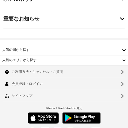
ェ
ビ
ビ
ッ
ス
ス
重
全
ク
重要なお知らせ
部
要
イ
で 
タ
な
ン
28 
オ
お
室
20:00
ル
あ
-
知
の
る
深
ら
人気の国から探す
交
客
夜
せ
室
0
換
人気のエリアから探す
で、
時
(要
韓
お
セ
リ
施
く
ル
国
ク
ソ
つ
設
フ
エ
ろ
台
の
ウ
パ
ス
ぎ
定
ー
湾
く
ト)
ル
め
キ
だ
中
る
釜
さ
ン
客
利
い。
グ
国
室
山
客
用
:
清
室
規
香
仁
1
で
掃
約
日