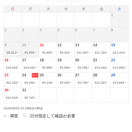
日
月
火
水
木
金
土
1
2
3
4
5
6
7
8
9
10
11
12
13
14
15
¥
8,912
~
¥
5,855
~
¥
5,890
~
¥
5,302
~
¥
11,067
~
¥
11,162
~
¥
12,324
~
16
17
18
19
20
21
22
¥
10,044
~
¥
10,044
~
¥
5,890
~
¥
5,890
~
¥
5,786
~
¥
10,044
~
¥
13,694
~
23
24
25
26
27
28
29
最安
¥
11,162
~
¥
5,208
~
¥
5,218
~
¥
5,302
~
¥
5,798
~
¥
11,162
~
¥
13,694
~
30
31
¥
10,044
~
¥
5,745
~
2026/08/05 03:24時点の料金
:
満室
:
日付指定して確認が必要