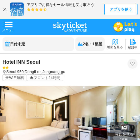
日付未定
2
名
・
1
部屋
地図を見る
検討中
Hotel INN Seoul
Seoul
959 Dongil-ro, Jungnang-gu
WiFi無料
フロント24時間
写真を見る
16
枚