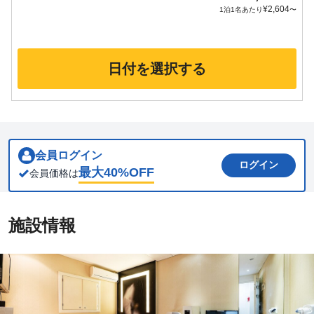
¥
2,604
1泊1名あたり
〜
日付を選択する
会員ログイン
ログイン
最大
40
%OFF
会員価格は
施設情報