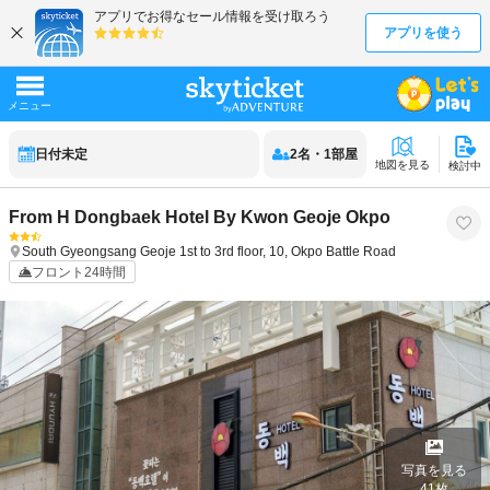
日付未定
2
名
・
1
部屋
地図を見る
検討中
From H Dongbaek Hotel By Kwon Geoje Okpo
South Gyeongsang
Geoje
1st to 3rd floor, 10, Okpo Battle Road
フロント24時間
写真を見る
41
枚