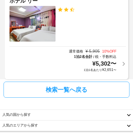
ホテル リー
ま
ア
す。
幅
客
(イ
室
ン
の
チ)
設
:
備
40
と
¥
5,905
通常価格
10
%OFF
サ
全
1泊2名合計
税・手数料込
/
ー
館
¥
5,302
〜
ビ
禁
¥
2,651
1泊1名あたり
〜
ス
煙
全
部
エ
で 
検索一覧へ戻る
レ
22 
室
ベ
あ
ー
る
タ
人気の国から探す
冷
ー
房
:
人気のエリアから探す
完
韓
ド
備