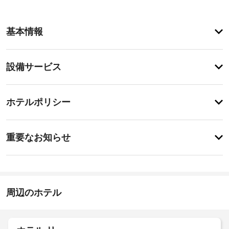
ア
基本情報
メ
ニ
テ
設
設備サービス
ィ
備・
テ
ラ
サ
登
ス
録
ー
ホテルポリシー
か
が
ビ
ら
あ
の
ス
特
り
眺
に
ま
重要なお知らせ
め
あ
せ
を
エ
り
ん
お
ま
レ
楽
せ
ベ
し
ん
ー
み
周辺のホテル
タ
い
ー
た
だ
:
け
ド