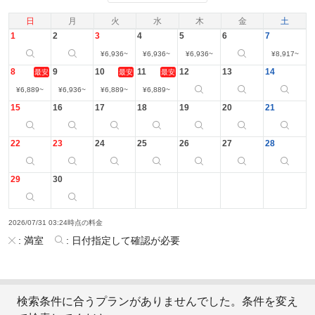
日
月
火
水
木
金
土
1
2
3
4
5
6
7
¥
6,936
~
¥
6,936
~
¥
6,936
~
¥
8,917
~
8
9
10
11
12
13
14
最安
最安
最安
¥
6,889
~
¥
6,936
~
¥
6,889
~
¥
6,889
~
15
16
17
18
19
20
21
22
23
24
25
26
27
28
29
30
2026/07/31 03:24時点の料金
:
満室
:
日付指定して確認が必要
検索条件に合うプランがありませんでした。条件を変え