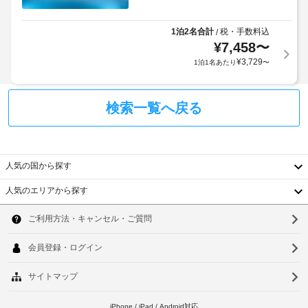
使
約
ー
い
に
グ
い
1泊2名合計
税・手数料込
/
従
リ
た
¥
7,458
〜
っ
だ
ル
¥
3,729
1泊1名あたり
〜
て、
け
ま
追
庭
す。
加
園
検索一覧へ戻る
客
ゲ
室
ス
車
の
ト
椅
設
料
子
人気の国から探す
備
金
対
と
が
応
人気のエリアから探す
サ
か
韓
–
ー
か
な
国
ビ
る
ソ
し
ス
場
台
ウ
冷
合
房
湾
が
ル
完
あ
中
備
釜
り
の