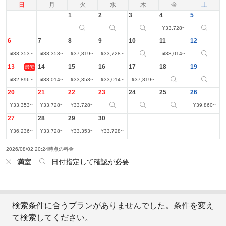
日
月
火
水
木
金
土
1
2
3
4
5
¥
33,728
~
6
7
8
9
10
11
12
¥
33,353
~
¥
33,353
~
¥
37,819
~
¥
33,728
~
¥
33,014
~
13
14
15
16
17
18
19
最安
¥
32,896
~
¥
33,014
~
¥
33,353
~
¥
33,014
~
¥
37,819
~
20
21
22
23
24
25
26
¥
33,353
~
¥
33,728
~
¥
33,728
~
¥
39,860
~
27
28
29
30
¥
36,236
~
¥
33,728
~
¥
33,353
~
¥
33,728
~
2026/08/02 20:24時点の料金
:
満室
:
日付指定して確認が必要
検索条件に合うプランがありませんでした。条件を変え
て検索してください。