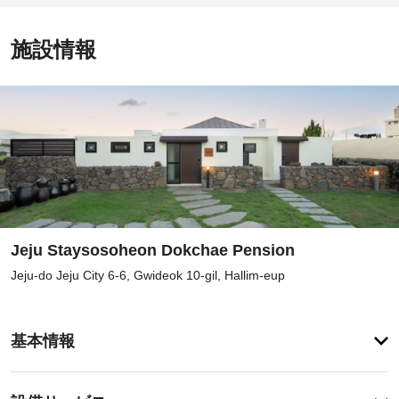
施設情報
Jeju Staysosoheon Dokchae Pension
Jeju-do Jeju City 6-6, Gwideok 10-gil, Hallim-eup
ア
基本情報
メ
ニ
テ
設