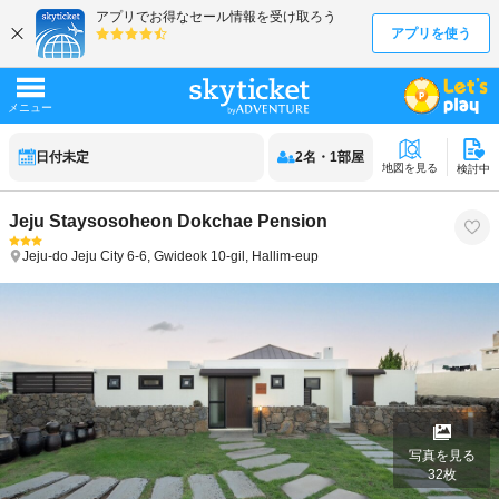
日付未定
2
名
・
1
部屋
地図を見る
検討中
Jeju Staysosoheon Dokchae Pension
Jeju-do
Jeju City
6-6, Gwideok 10-gil, Hallim-eup
写真を見る
32
枚