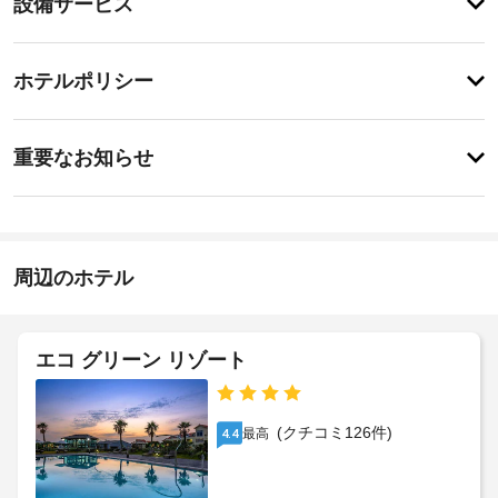
設備サービス
ィ
備・
庭
園
サ
チ
か
ー
ホテルポリシー
ら
ェ
ビ
の
ッ
眺
ス
特
ク
め
に
重要なお知らせ
を
イ
あ
楽
指
り
ン
し
ま
定
16:00
み、
せ
喫
-
バ
ん
煙
22:00
ー
周辺のホテル
ス
ベ
施
ペ
キ
設
ュ
ー
ー
の
ス
エコ グリーン リゾート
グ
定
リ
め
バ
ル
る
ー
な
(クチコミ126件)
最高
4.4
利
ど
ベ
用
を
キ
お
規
ュ