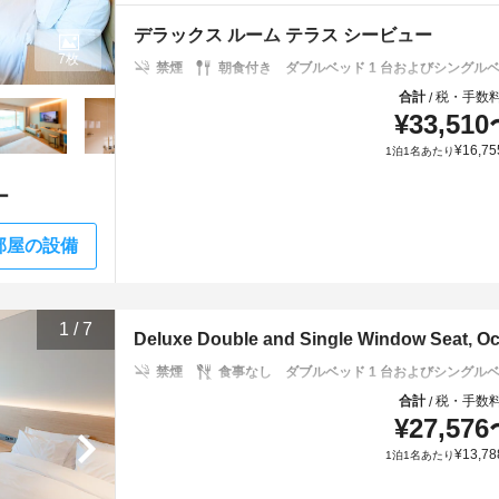
デラックス ルーム テラス シービュー
7枚
禁煙
朝食付き
ダブルベッド 1 台およびシングルベッ
合計
税・手数
/
¥
33,510
¥
16,75
1泊1名あたり
ー
部屋の設備
1
/
7
Deluxe Double and Single Window Seat, O
禁煙
食事なし
ダブルベッド 1 台およびシングルベッ
合計
税・手数
/
¥
27,576
¥
13,78
1泊1名あたり