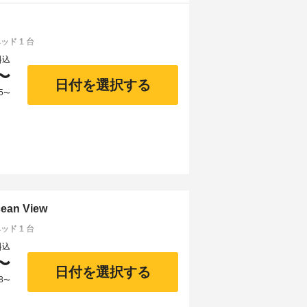
ド 1 台
料込
〜
日付を選択する
5
〜
cean View
ド 1 台
料込
〜
日付を選択する
8
〜