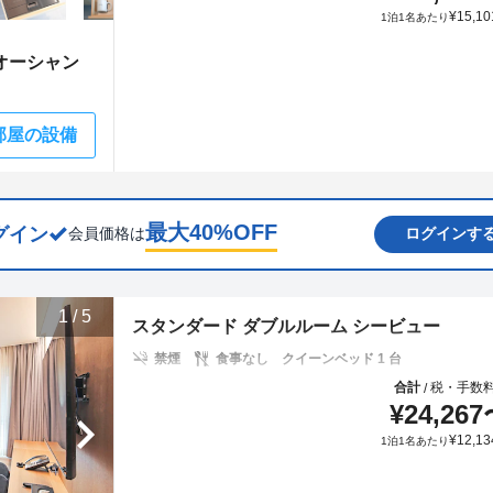
¥
15,10
1泊1名あたり
オーシャン
部屋の設備
最大
40
%OFF
グイン
会員価格は
ログインす
1
/
5
スタンダード ダブルルーム シービュー
禁煙
食事なし
クイーンベッド 1 台
合計
税・手数
/
¥
24,267
¥
12,13
1泊1名あたり