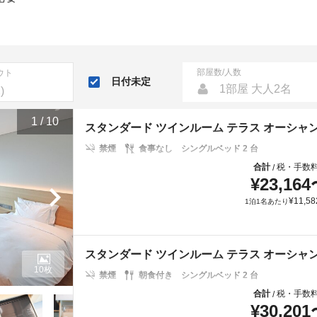
部屋数/人数
ウト
日付未定
1部屋 大人2名
1
/
10
スタンダード ツインルーム テラス オーシャ
禁煙
食事なし
シングルベッド 2 台
合計
税・手数
/
¥
23,164
¥
11,58
1泊1名あたり
スタンダード ツインルーム テラス オーシャ
10枚
禁煙
朝食付き
シングルベッド 2 台
合計
税・手数
/
¥
30,201