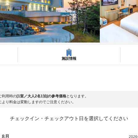
施設情報
ご利用時の
[1室／大人2名1泊]の参考価格
となります。
により料金は変動しますのでご注意ください。
チェックイン・チェックアウト日を選択してください
8月
202