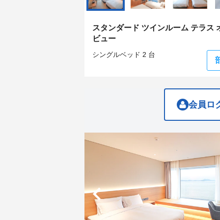
get
get
the
the
keyboard
keyboard
スタンダード ツインルーム テラス 
shortcuts
shortcuts
ビュー
for
for
changing
changing
シングルベッド 2 台
dates.
dates.
会員ロ