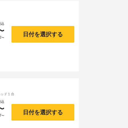
料込
〜
日付を選択する
2
〜
ド 1 台
料込
〜
日付を選択する
7
〜