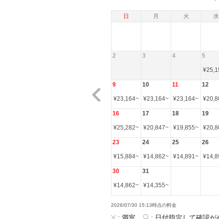
日
月
火
水
2
3
4
5
¥
25,1
9
10
11
12
¥
23,164
~
¥
23,164
~
¥
23,164
~
¥
20,8
16
17
18
19
¥
25,282
~
¥
20,847
~
¥
19,855
~
¥
20,8
23
24
25
26
¥
15,884
~
¥
14,862
~
¥
14,891
~
¥
14,8
30
31
¥
14,862
~
¥
14,355
~
2026/07/30 15:13時点の料金
:
満室
:
日付指定して確認が