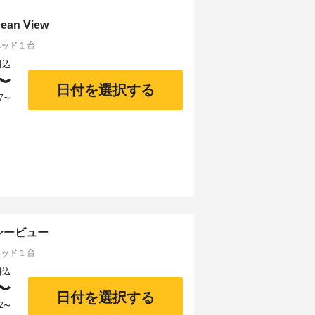
cean View
ド 1 台
料込
〜
日付を選択する
7
〜
 シービュー
ド 1 台
料込
〜
日付を選択する
2
〜