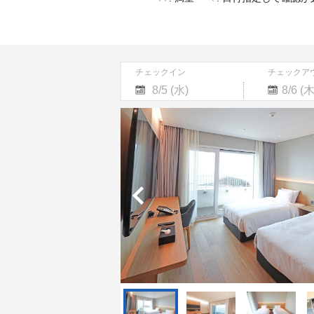
チェックイン
チェックア
Navigate
Navigate
forward
backward
to
to
interact
interact
with
with
the
the
calendar
calendar
and
and
select
select
a
a
date.
date.
Press
Press
the
the
question
question
mark
mark
key
key
to
to