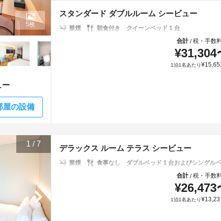
スタンダード ダブルルーム シービュー
5枚
禁煙
朝食付き
クイーンベッド 1 台
合計
税・手数
/
¥
31,304
¥
15,65
1泊1名あたり
ュー
部屋の設備
1
/
7
デラックス ルーム テラス シービュー
禁煙
食事なし
ダブルベッド 1 台およびシングルベッ
合計
税・手数
/
¥
26,473
¥
13,23
1泊1名あたり