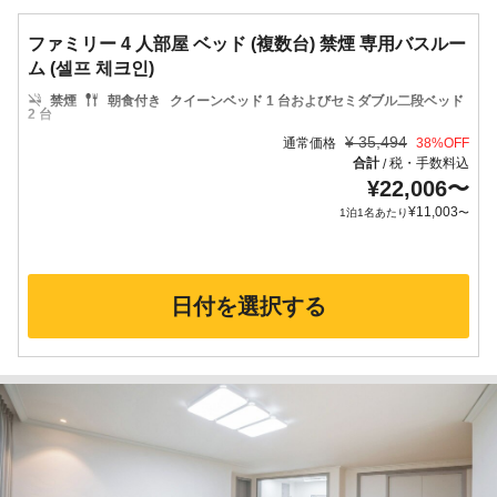
ファミリー 4 人部屋 ベッド (複数台) 禁煙 専用バスルー
ム (셀프 체크인)
禁煙
朝食付き
クイーンベッド 1 台およびセミダブル二段ベッド
2 台
¥
35,494
通常価格
38
%OFF
合計
税・手数料込
/
¥
22,006
〜
¥
11,003
1泊1名あたり
〜
日付を選択する