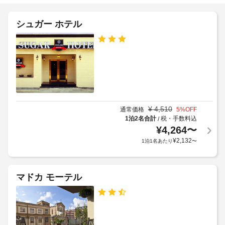
時
(共
ホ
自
用
テ
動
シュガー ホテル
施
エ
販
ル
設
リ
売
ア)
ポ
の
機
や
定
リ
自
め
シ
動
ロ
る
販
ー
ッ
利
売
カ
用
機
ペ
ー
な
¥
4,510
規
通常価格
5
%OFF
ッ
ど
利
1泊2名合計
税・手数料込
/
約
ト
を
用
¥
4,264
〜
に
お
お
可
従
¥
2,132
1泊1名あたり
〜
よ
使
っ
い
び
エ
て、
い
介
た
ク
追
助
マドカ モーテル
だ
ス
加
動
け
プ
ゲ
物
ま
レ
ス
の
す。
ス
ト
入
お
チ