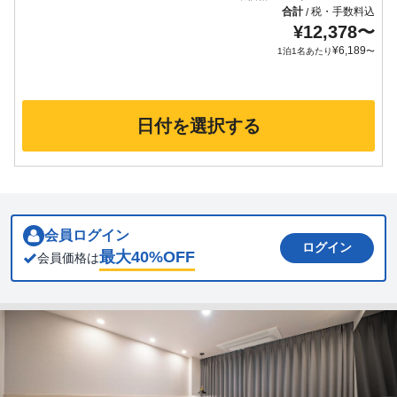
合計
税・手数料込
/
¥
12,378
〜
¥
6,189
1泊1名あたり
〜
日付を選択する
会員ログイン
ログイン
最大
40
%OFF
会員価格は