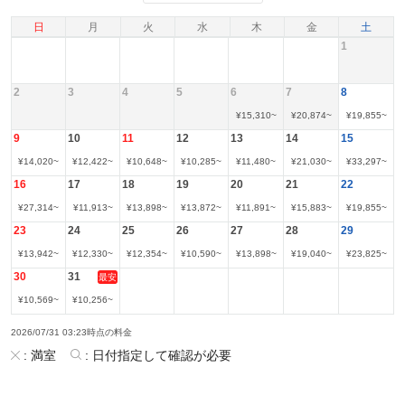
日
月
火
水
木
金
土
1
2
3
4
5
6
7
8
¥
15,310
~
¥
20,874
~
¥
19,855
~
9
10
11
12
13
14
15
¥
14,020
~
¥
12,422
~
¥
10,648
~
¥
10,285
~
¥
11,480
~
¥
21,030
~
¥
33,297
~
16
17
18
19
20
21
22
¥
27,314
~
¥
11,913
~
¥
13,898
~
¥
13,872
~
¥
11,891
~
¥
15,883
~
¥
19,855
~
23
24
25
26
27
28
29
¥
13,942
~
¥
12,330
~
¥
12,354
~
¥
10,590
~
¥
13,898
~
¥
19,040
~
¥
23,825
~
30
31
最安
¥
10,569
~
¥
10,256
~
2026/07/31 03:23時点の料金
:
満室
:
日付指定して確認が必要