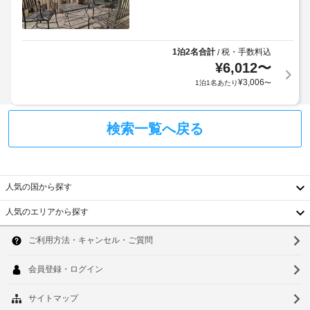
料
館
食
ェ
金
は
事
ッ
が
認
無
ク
か
め
料
1泊2名合計
税・手数料込
/
イ
か
の
ら
¥
6,012
〜
ン
る
セ
れ
¥
3,006
1泊1名あたり
〜
ル
場
ま
フ
合
ベ
せ
サ
が
ッ
ん。
ー
検索一覧へ戻る
あ
ド
ビ
り
シ
ス
ま
ー
の
朝
す
ツ
人気の国から探す
食
場
の
を
合
交
人気のエリアから探す
毎
に
換
韓
日、
よ
(要
7:00 
国
り、
リ
ソ
～ 
9:00 
チ
ク
台
ウ
ま
ェ
エ
で
湾
ッ
ス
ル
お
ク
ト)