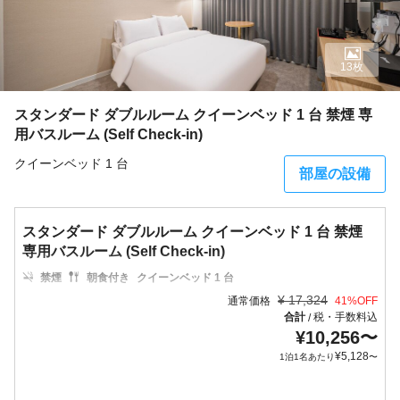
13枚
スタンダード ダブルルーム クイーンベッド 1 台 禁煙 専
用バスルーム (Self Check-in)
クイーンベッド 1 台
部屋の設備
スタンダード ダブルルーム クイーンベッド 1 台 禁煙
専用バスルーム (Self Check-in)
禁煙
朝食付き
クイーンベッド 1 台
¥
17,324
通常価格
41
%OFF
合計
税・手数料込
/
¥
10,256
〜
¥
5,128
1泊1名あたり
〜