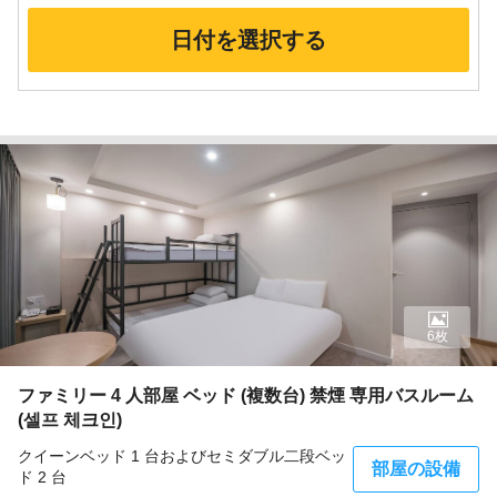
日付を選択する
6枚
ファミリー 4 人部屋 ベッド (複数台) 禁煙 専用バスルーム
(셀프 체크인)
クイーンベッド 1 台およびセミダブル二段ベッ
部屋の設備
ド 2 台