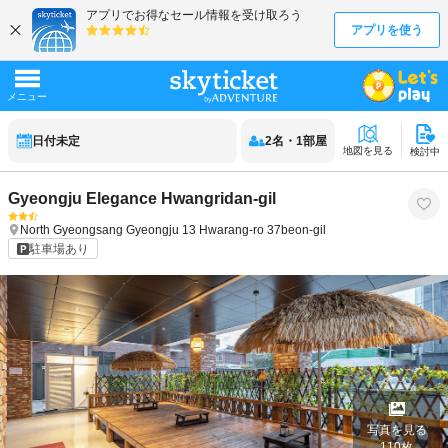
日付未定
2
名
・
1
部屋
地図を見る
検討中
Gyeongju Elegance Hwangridan-gil
North Gyeongsang
Gyeongju
13 Hwarang-ro 37beon-gil
駐車場あり
写真を見る
110
枚