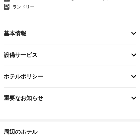
ランドリー
ア
基本情報
メ
ニ
テ
設
設備サービス
ィ
備・
テ
ラ
サ
チ
ス
ー
ホテルポリシー
か
ェ
ビ
ら
ッ
の
ス
事
ク
眺
重要なお知らせ
め
前
イ
を
ゲ
に
ン
楽
ー
知
15:00
し
ム
-
み、
る
深
テ
べ
周辺のホテル
夜
本
レ
き
0
ビ 