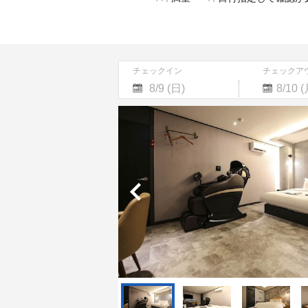
チェックイン
チェックア
Navigate
Navigate
forward
backward
to
to
interact
interact
with
with
the
the
calendar
calendar
and
and
select
select
a
a
date.
date.
Press
Press
the
the
question
question
mark
mark
key
key
to
to