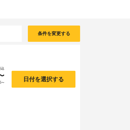
条件を変更する
料込
〜
日付を選択する
5
〜