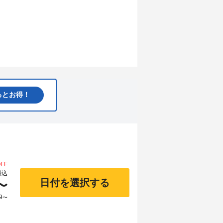
るとお得！
FF
料込
日付を選択する
〜
9
〜