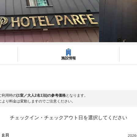
施設情報
ご利用時の
[1室／大人2名1泊]の参考価格
となります。
により料金は変動しますのでご注意ください。
チェックイン・チェックアウト日を選択してください
8月
202