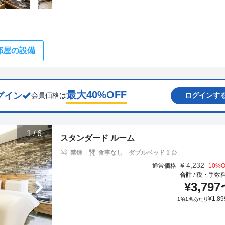
部屋の設備
最大
40
%OFF
グイン
会員価格は
ログインす
1
/
6
スタンダード ルーム
禁煙
食事なし
ダブルベッド 1 台
¥
4,232
通常価格
10
%O
合計
税・手数
/
¥
3,797
¥
1,89
1泊1名あたり