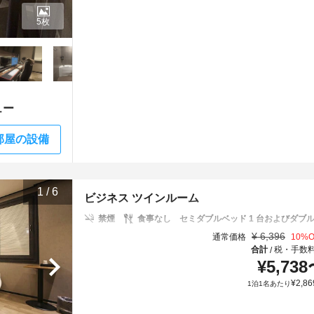
5枚
ュー
部屋の設備
1
/
6
ビジネス ツインルーム
禁煙
食事なし
セミダブルベッド 1 台およびダブル
¥
6,396
通常価格
10
%O
合計
税・手数
/
¥
5,738
¥
2,86
1泊1名あたり