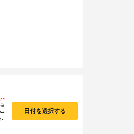
FF
料込
日付を選択する
〜
4
〜