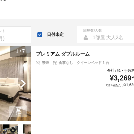
部屋数/人数
ウト
日付未定
1部屋 大人2名
1
/
7
プレミアム ダブルルーム
禁煙
食事なし
クイーンベッド 1 台
合計
税・手数
/
¥
3,269
¥
1,63
1泊1名あたり
7枚