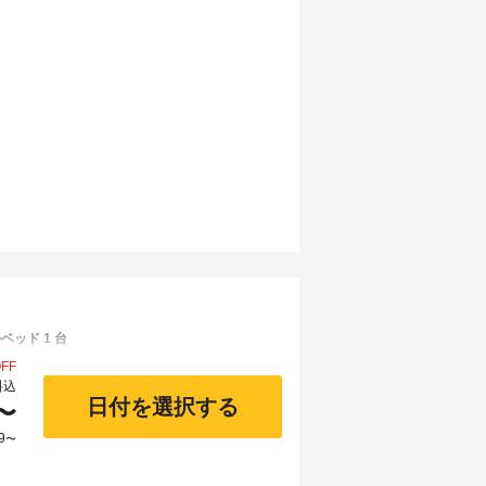
ベッド 1 台
FF
料込
日付を選択する
〜
9
〜