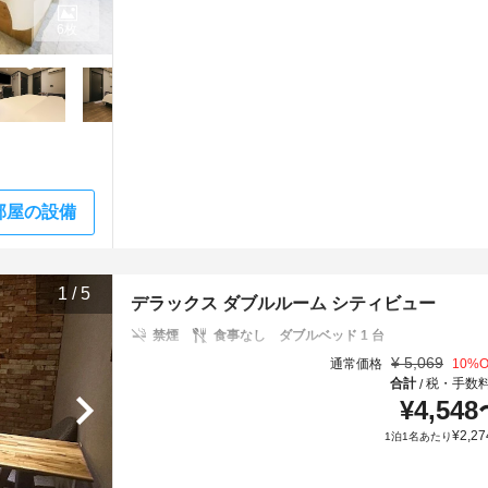
6枚
部屋の設備
1
/
5
デラックス ダブルルーム シティビュー
禁煙
食事なし
ダブルベッド 1 台
¥
5,069
通常価格
10
%O
合計
税・手数
/
¥
4,548
¥
2,27
1泊1名あたり