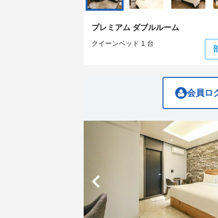
get
get
the
the
keyboard
keyboard
プレミアム ダブルルーム
shortcuts
shortcuts
for
for
クイーンベッド 1 台
changing
changing
dates.
dates.
会員ロ