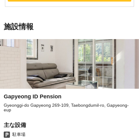
施設情報
Gapyeong ID Pension
Gyeonggi-do Gapyeong 269-109, Taebongdumil-ro, Gapyeong-
eup
主な設備
駐車場