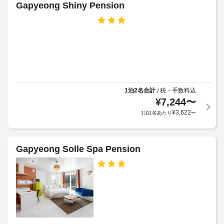
ス
Gapyeong Shiny Pension
ー
グ
バ
リ
ー
ル
な
ベ
ど
キ
を
ュ
お
ー
使
グ
い
1泊2名合計
税・手数料込
/
リ
い
¥
7,244
〜
た
ル
¥
3,622
1泊1名あたり
〜
だ
け
車
ま
椅
す。
Gapyeong Solle Spa Pension
子
客
対
室
応
の
–
設
な
備
し
と
サ