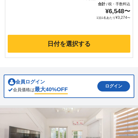
合計
税・手数料込
/
¥
6,548
〜
¥
3,274
1泊1名あたり
〜
日付を選択する
会員ログイン
ログイン
最大
40
%OFF
会員価格は