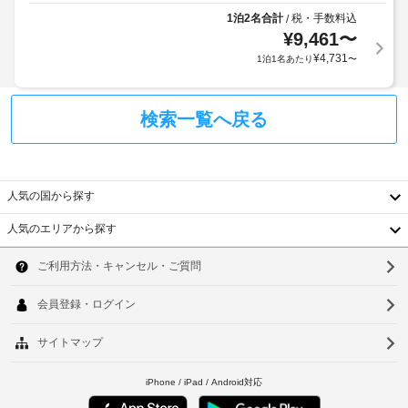
駐
ー
1泊2名合計
税・手数料込
/
車
ビ
¥
9,461
〜
場
ス
(無
¥
4,731
1泊1名あたり
〜
全
料)
部
で 
検索一覧へ戻る
7 
テ
あ
ラ
る
ス
冷
房
人気の国から探す
完
備
人気のエリアから探す
の
韓
客
室
国
ソ
に
は
台
ウ
冷
蔵
湾
ル
庫、
中
液
釜
晶
国
山
テ