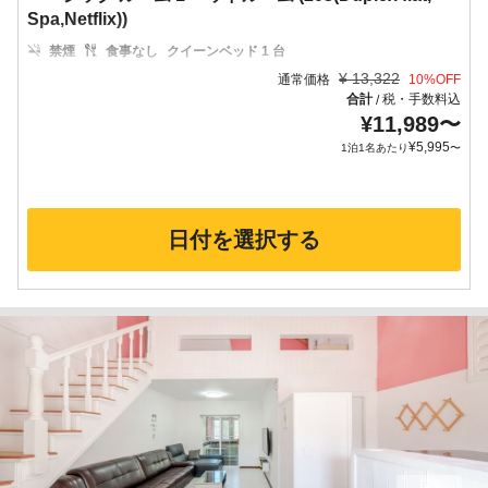
Spa,Netflix))
禁煙
食事なし
クイーンベッド 1 台
¥
13,322
通常価格
10
%OFF
合計
税・手数料込
/
¥
11,989
〜
¥
5,995
1泊1名あたり
〜
日付を選択する