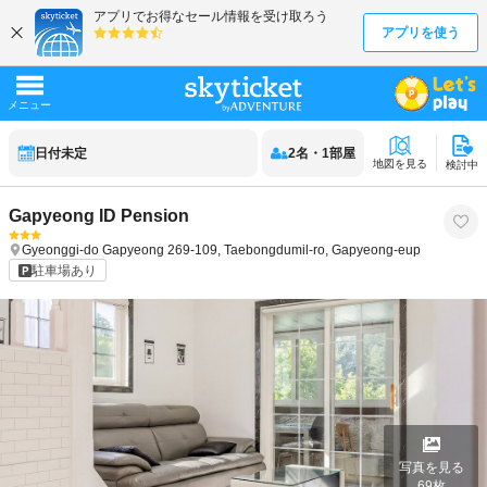
日付未定
2
名
・
1
部屋
地図を見る
検討中
Gapyeong ID Pension
Gyeonggi-do
Gapyeong
269-109, Taebongdumil-ro, Gapyeong-eup
駐車場あり
写真を見る
69
枚