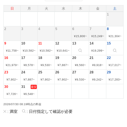
日
月
火
水
木
金
土
1
2
3
4
5
6
7
8
¥
15,806
~
¥
15,249
~
¥
21,304
~
9
10
11
12
13
14
15
¥
11,758
~
¥
10,582
~
¥
10,582
~
¥
10,641
~
¥
19,299
~
16
17
18
19
20
21
22
¥
21,979
~
¥
8,578
~
¥
9,530
~
¥
7,887
~
¥
8,560
~
¥
9,918
~
¥
17,017
~
23
24
25
26
27
28
29
¥
7,902
~
¥
7,887
~
¥
7,902
~
¥
7,902
~
¥
9,530
~
¥
9,242
~
¥
17,283
~
30
31
最安
¥
7,726
~
¥
6,548
~
2026/07/30 08:19時点の料金
:
満室
:
日付指定して確認が必要