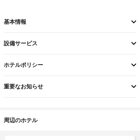
ア
基本情報
メ
ニ
テ
設
設備サービス
ィ
備・
テ
ラ
サ
登
ス
録
ー
ホテルポリシー
か
が
ビ
ら
あ
の
ス
特
り
眺
に
ま
重要なお知らせ
め
あ
せ
を
指
り
ん
楽
ま
定
し
せ
喫
み、
ん
煙
バ
周辺のホテル
ス
ー
ペ
ベ
キ
ー
ュ