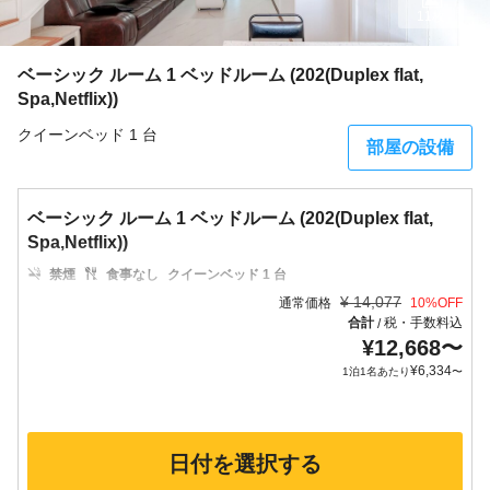
11枚
ベーシック ルーム 1 ベッドルーム (202(Duplex flat,
Spa,Netflix))
クイーンベッド 1 台
部屋の設備
ベーシック ルーム 1 ベッドルーム (202(Duplex flat,
Spa,Netflix))
禁煙
食事なし
クイーンベッド 1 台
¥
14,077
通常価格
10
%OFF
合計
税・手数料込
/
¥
12,668
〜
¥
6,334
1泊1名あたり
〜
日付を選択する