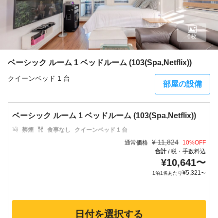
6枚
ベーシック ルーム 1 ベッドルーム (103(Spa,Netflix))
クイーンベッド 1 台
部屋の設備
ベーシック ルーム 1 ベッドルーム (103(Spa,Netflix))
禁煙
食事なし
クイーンベッド 1 台
¥
11,824
通常価格
10
%OFF
合計
税・手数料込
/
¥
10,641
〜
¥
5,321
1泊1名あたり
〜
日付を選択する