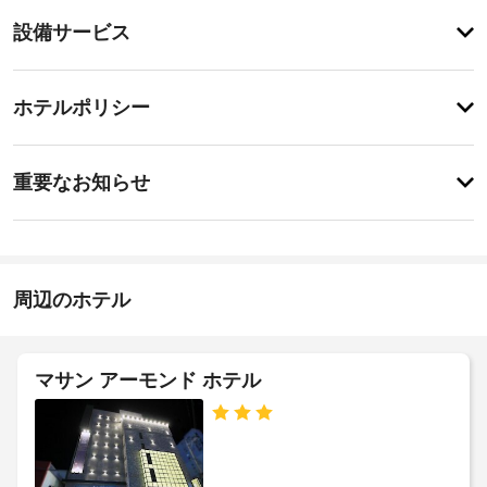
テ
設
設備サービス
ィ
備・
便
利
サ
チ
な
ー
ホテルポリシー
WiFi 
ェ
ビ
(無
ッ
料)、
ス
特
ク
駐
に
重要なお知らせ
輪
イ
あ
場
屋
り
ン
な
ま
根
17:00
ど
せ
付
-
を
ん
き
1:00
ご
周辺のホテル
駐
利
施
車
用
設
い
場
た
の
マサン アーモンド ホテル
だ
定
エ
け
め
レ
ま
る
ベ
す。
利
ー
お
用