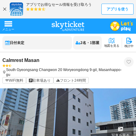
日付未定
2
名
・
1
部屋
地図を見る
検討中
Calmrest Masan
South Gyeongsang
Changwon
20 Woryeongdong 9-gil, Masanhappo-
gu
WiFi無料
駐車場あり
フロント24時間
写真を見る