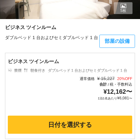
5枚
ビジネス ツインルーム
ダブルベッド 1 台およびセミダブルベッド 1 台
部屋の設備
ビジネス ツインルーム
禁煙
朝食付き
ダブルベッド 1 台およびセミダブルベッド 1 台
¥
15,227
通常価格
20
%OFF
合計
税・手数料込
/
¥
12,162
〜
¥
6,081
1泊1名あたり
〜
日付を選択する