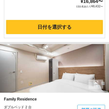
¥
16,864
〜
¥
8,432
1泊1名あたり
〜
日付を選択する
8枚
Family Residence
ダブルベッド 2 台