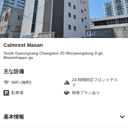
Calmrest Masan
South Gyeongsang Changwon 20 Woryeongdong 9-gil,
Masanhappo-gu
主な設備
24 時間対応フロントデス
WiFi (無料)
ク
駐車場
朝食プランあり
ア
基本情報
メ
ニ