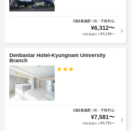
タ
食
規
ー
事
約
:
無
に
ド
料
1泊2名合計
税・手数料込
/
従
ア
の
¥
6,312
〜
っ
朝
幅
¥
3,156
1泊1名あたり
〜
食
て、
(イ
の
追
ン
テ
加
チ)
イ
ゲ
Denbastar Hotel-Kyungnam University
:
ク
Branch
ス
55
ア
ト
ウ
ト
料
屋
を
金
根
毎
が
な
日、
か
し
7:00 
か
～ 
駐
る
9:00 
車
ま
場
1泊2名合計
税・手数料込
/
場
で
合
¥
7,581
〜
お
が
¥
3,791
1泊1名あたり
〜
朝
召
あ
食
し