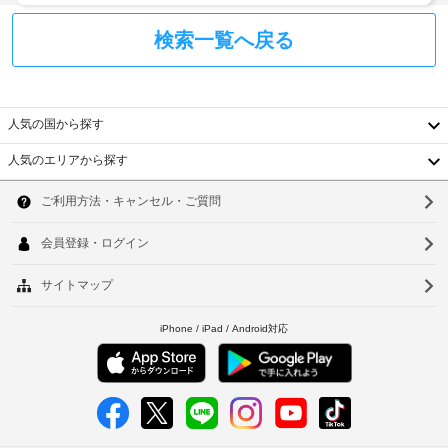
り
上
の
ま
が
検索一覧へ戻る
テ
り
す
イ
い
場
ク
た
合
ア
だ
に
ウ
人気の国から探す
け
よ
ま
ト
り、
人気のエリアから探す
す。
(無
韓
チ
客
料)
ェ
室
国
ソ
ッ
の
エ
台
ク
ウ
設
レ
イ
備
湾
ベ
ル
ン
と
ー
中
時
釜
サ
タ
に
ー
ー
国
山
政
ビ
:
府
香
仁
ス
ド
発
全
ア
港
川
行
部
幅
の
ベ
で 
台
(cm)