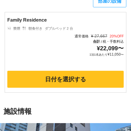
部屋の設備
Family Residence
禁煙
朝食付き
ダブルベッド 2 台
¥
27,667
通常価格
20
%OFF
合計
税・手数料込
/
¥
22,099
〜
¥
11,050
1泊1名あたり
〜
日付を選択する
施設情報