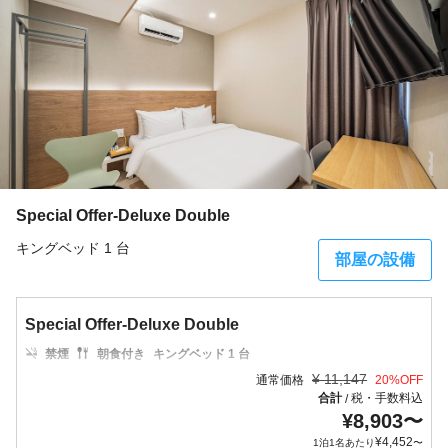
Special Offer-Deluxe Double
キングベッド 1 台
部屋の設備
Special Offer-Deluxe Double
禁煙
朝食付き
キングベッド 1 台
¥
11,147
通常価格
20
%OFF
合計
税・手数料込
/
¥
8,903
〜
¥
4,452
1泊1名あたり
〜