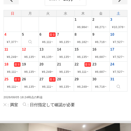
日
月
火
水
木
金
土
1
2
3
¥
6,984
~
¥
8,271
~
¥
10,376
~
4
5
6
7
8
9
10
最安
¥
7,377
~
¥
6,111
~
¥
6,135
~
¥
6,182
~
¥
6,716
~
¥
7,527
~
11
12
13
14
15
16
17
¥
6,249
~
¥
6,135
~
¥
6,135
~
¥
6,135
~
¥
6,135
~
¥
6,687
~
¥
7,527
~
18
19
20
21
22
23
24
最安
最安
¥
6,111
~
¥
6,135
~
¥
6,249
~
¥
6,135
~
¥
6,111
~
¥
6,687
~
¥
7,527
~
25
26
27
28
29
30
31
最安
最安
¥
6,111
~
¥
6,135
~
¥
6,111
~
¥
6,135
~
¥
6,249
~
¥
6,716
~
2026/08/05 18:24時点の料金
:
満室
:
日付指定して確認が必要