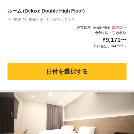
ルーム (Deluxe Double High Floor)
禁煙
朝食付き
キングベッド 1 台
¥
11,481
通常価格
20
%OFF
合計
税・手数料込
/
¥
9,171
〜
¥
4,586
1泊1名あたり
〜
日付を選択する