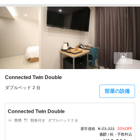
6枚
Connected Twin Double
ダブルベッド 2 台
部屋の設備
Connected Twin Double
禁煙
朝食付き
ダブルベッド 2 台
¥
21,111
通常価格
20
%OFF
合計
税・手数料込
/