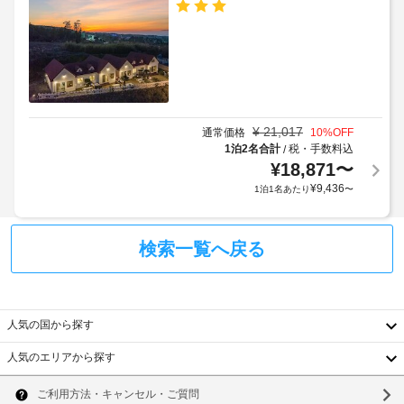
設
の
(韓
ト
ほ
の
国
ル)
か、
定
料
-
WiFi 
め
理
(無
20
る
の
料)、
利
自
朝
駐
用
動
食)
車
販
¥
21,017
規
通常価格
10
%OFF
の
場
売
1泊2名合計
税・手数料込
/
約
料
機
営
¥
18,871
〜
に
金
な
業
従
¥
9,436
1泊1名あたり
〜
(概
ど
時
っ
の
算)
間
て、
設
:
-
備
追
検索一覧へ戻る
1
24
を
加
名
ご
時
ゲ
あ
利
間
ス
た
用
ト
人気の国から探す
い
り
屋
料
た
22000
根
人気のエリアから探す
だ
金
KRW
韓
な
け
が
空
ま
し
か
国
室