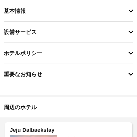
ア
基本情報
メ
ニ
テ
設
設備サービス
ィ
備・
屋
外
サ
チ
プ
ー
ホテルポリシー
ー
ェ
ビ
ル
ッ
な
ス
重
ク
ど
重要なお知らせ
の
要
イ
レ
施
な
ン
ク
設
お
15:00
リ
か
-
エ
知
ら
深
ー
ら
周辺のホテル
の
夜
シ
せ
0
距
ョ
時
ン
離
朝
設
(メ
Jeju Dalbaekstay
施
備
食
ー