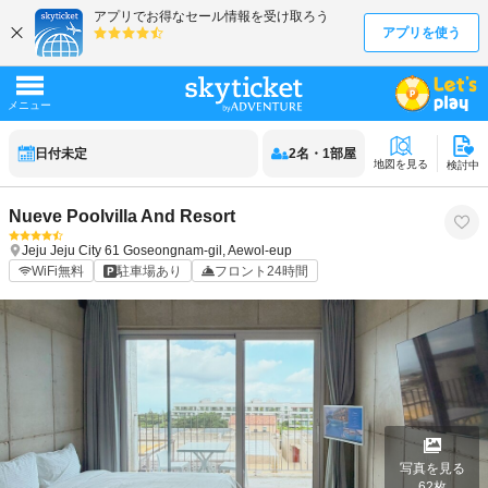
日付未定
2
名
・
1
部屋
地図を見る
検討中
Nueve Poolvilla And Resort
Jeju
Jeju City
61 Goseongnam-gil, Aewol-eup
WiFi無料
駐車場あり
フロント24時間
写真を見る
62
枚