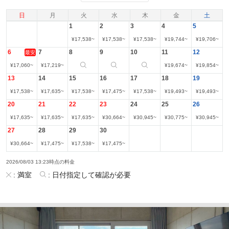
日
月
火
水
木
金
土
1
2
3
4
5
¥
17,538
~
¥
17,538
~
¥
17,538
~
¥
19,744
~
¥
19,706
~
6
7
8
9
10
11
12
最安
¥
17,060
~
¥
17,219
~
¥
19,674
~
¥
19,854
~
13
14
15
16
17
18
19
¥
17,538
~
¥
17,635
~
¥
17,538
~
¥
17,475
~
¥
17,538
~
¥
19,493
~
¥
19,493
~
20
21
22
23
24
25
26
¥
17,635
~
¥
17,635
~
¥
17,635
~
¥
30,664
~
¥
30,945
~
¥
30,775
~
¥
30,945
~
27
28
29
30
¥
30,664
~
¥
17,475
~
¥
17,538
~
¥
17,475
~
2026/08/03 13:23時点の料金
:
満室
:
日付指定して確認が必要