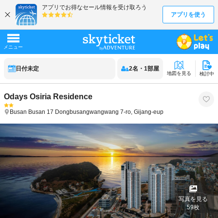
日付未定
2
名
・
1
部屋
地図を見る
検討中
Odays Osiria Residence
Busan
Busan
17 Dongbusangwangwang 7-ro, Gijang-eup
写真を見る
59
枚