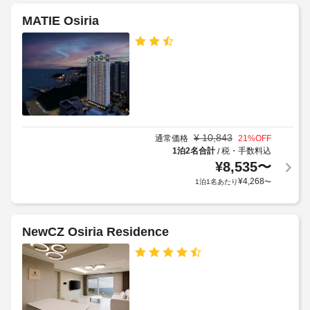
タ
に
り
冷
ー
も、
MATIE Osiria
房
ま
:
現
完
す
ド
地
備
場
ア
の
に
合
幅
客
て
に
室
(cm)
お
よ
に
:
支
は、
り、
3
払
大
チ
い
型
¥
10,843
通常価格
21
%OFF
ェ
車
冷
が
1泊2名合計
税・手数料込
/
ッ
蔵
椅
必
¥
8,535
〜
ク
庫 
子
要
¥
4,268
イ
1泊1名あたり
〜
/ 
対
な
冷
ン
応
場
凍
時
–
合
庫、
に
NewCZ Osiria Residence
な
電
が
政
子
し
あ
府
レ
り
発
ン
手
ま
ジ
行
荷
す。
な
の
物
ま
ど