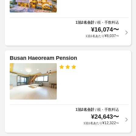
タ
を
フ
規
ー
ご
パ
約
:
利
ー
に
用
ド
1泊2名合計
税・手数料込
/
キ
従
く
ア
¥
16,074
〜
ン
だ
っ
幅
¥
8,037
さ
1泊1名あたり
〜
グ
て、
(イ
い。
:
追
ン
客
1
加
チ)
室
日
ゲ
Busan Haeoream Pension
:
の
に
ス
1
設
つ
ト
備
き
料
全
と
30000
金
館
サ
KRW
が
禁
ー
か
煙
上
ビ
か
記
ス
る
1泊2名合計
税・手数料込
/
エ
項
全 
場
¥
24,643
〜
レ
目
50 
合
ベ
¥
12,322
1泊1名あたり
〜
室
以
が
ー
あ
外
あ
る