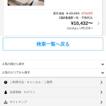
写
が
保
た
真
備
管
料
付
わ
¥
19,683
通常価格
47
%OFF
サ
金
き
っ
1泊2名合計
税・手数料込
/
ー
と
た
身
¥
10,432
〜
ビ
デ
キ
分
¥
5,216
1泊1名あたり
〜
ス
ポ
ッ
証
チ
ジ
明
ン
ッ
駐
書
が
検索一覧へ戻る
ト
車
と
あ
に
場
り、
付
は
(台
ゆ
随
税
数
っ
費
た
人気の国から探す
金
制
用
り
が
限
精
お
人気のエリアから探す
含
あ
算
韓
く
ま
り)
つ
の
国
れ
ソ
ろ
た
て
ぎ
食
め
台
ウ
い
い
料
の
た
湾
な
品
ル
ク
だ
い
店
レ