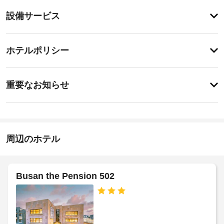
Odays 
設
Osiria 
設備サービス
Residence
備・
で
サ
の
チ
ー
ホテルポリシー
軽
ェ
食
ビ
ッ
に
ス
は、
重
ク
重要なお知らせ
食
要
イ
料
屋
な
ン
雑
根
貨
お
16:00
付
店 
-
知
き
/ 
22:00
ら
周辺のホテル
コ
駐
ン
せ
施
車
ビ
設
場
ニ
屋
の
Busan the Pension 502
エ
根
定
エ
ン
付
め
ス
レ
き
る
ス
ベ
セ
ト
利
ー
ア
ル
用