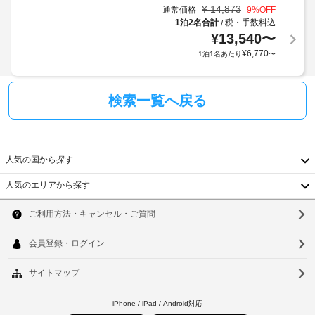
か
用
¥
14,873
通常価格
9
%OFF
ク
か
い
1泊2名合計
税・手数料込
/
用
る
た
¥
13,540
〜
駐
だ
場
¥
6,770
1泊1名あたり
〜
け
車
合
ま
場
が
す 
(無
あ
(無
検索一覧へ戻る
料)
り
料)。
ま
デ
ス
車
す
ク、
椅
場
独
人気の国から探す
子
合
立
対
に
し
人気のエリアから探す
応
よ
韓
た
–
り、
応
国
ソ
接
な
チ
ス
し
ェ
台
ウ
ペ
ッ
ー
湾
ル
ク
車
ス
イ
椅
を
中
釜
ン
子
ご
国
利
山
時
対