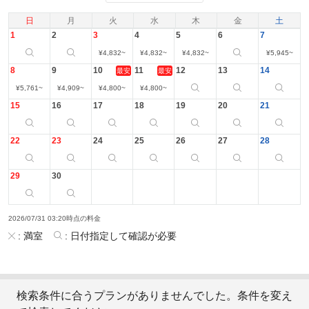
日
月
火
水
木
金
土
1
2
3
4
5
6
7
¥
4,832
~
¥
4,832
~
¥
4,832
~
¥
5,945
~
8
9
10
11
12
13
14
最安
最安
¥
5,761
~
¥
4,909
~
¥
4,800
~
¥
4,800
~
15
16
17
18
19
20
21
22
23
24
25
26
27
28
29
30
2026/07/31 03:20時点の料金
:
満室
:
日付指定して確認が必要
検索条件に合うプランがありませんでした。条件を変え