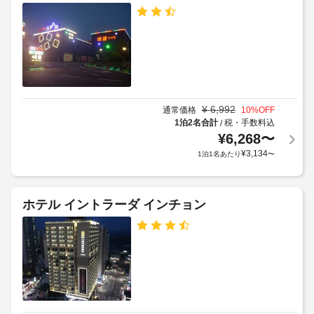
警
つ
設
備
ろ
の
ぎ
付
定
く
き
め
だ
駐
る
さ
車
利
い。
場
有
用
線
¥
6,992
規
通常価格
10
%OFF
イ
屋
1泊2名合計
税・手数料込
/
約
ン
根
¥
6,268
〜
に
タ
な
従
¥
3,134
1泊1名あたり
〜
ー
し
っ
ネ
駐
ッ
て、
車
ト 
追
ホテル イントラーダ インチョン
ア
場
加
ク
ゲ
セ
RV、
ス
ス 
バ
ト
/ 
ス、
WiFi 
料
を
ト
金
ご
ラ
が
利
ッ