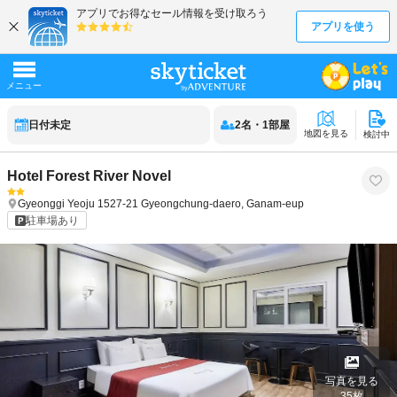
日付未定
2
名
・
1
部屋
地図を見る
検討中
Hotel Forest River Novel
Gyeonggi
Yeoju
1527-21 Gyeongchung-daero, Ganam-eup
駐車場あり
写真を見る
35
枚