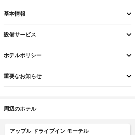
客
基本情報
室
の
設
設
設備サービス
備
備・
と
サ
サ
チ
ー
ー
ホテルポリシー
ェ
ビ
ビ
ッ
ス
ス
特
全
ク
に
重要なお知らせ
部
イ
あ
で 
屋
り
ン
66 
ま
根
室
15:00
せ
付
あ
-
ん
き
る
指
周辺のホテル
駐
客
定
室
な
車
で、
し
場
お
アップル ドライブイン モーテル
施
く