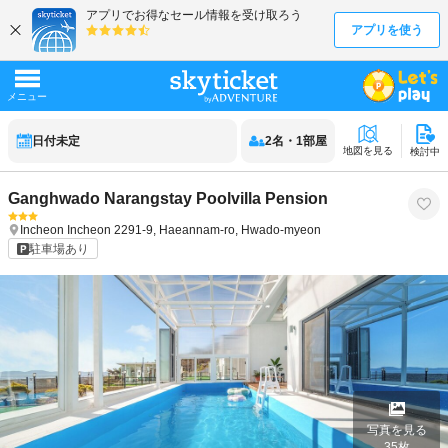
日付未定
2
名
・
1
部屋
地図を見る
検討中
Ganghwado Narangstay Poolvilla Pension
Incheon
Incheon
2291-9, Haeannam-ro, Hwado-myeon
駐車場あり
写真を見る
35
枚