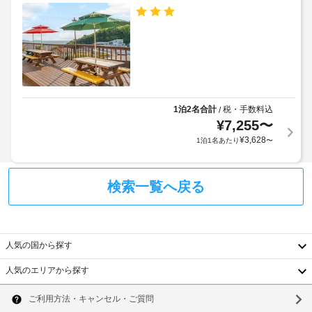
用
め
屋
し、
る
外
テ
利
ラ
プ
用
ス
ー
や
規
ル
庭
約
の
園
に
数
か
1泊2名合計
税・手数料込
/
従
:
ら
¥
7,255
〜
っ
の
1
¥
3,628
1泊1名あたり
〜
て、
眺
め
追
バ
を
加
ー
お
検索一覧へ戻る
ゲ
ベ
楽
ス
キ
し
ト
み
ュ
料
い
ー
人気の国から探す
た
金
グ
だ
が
リ
人気のエリアから探す
け
か
ル
韓
ま
か
す。
国
る
ソ
庭