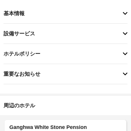
ア
基本情報
メ
ニ
テ
設
設備サービス
ィ
備・
屋
外
サ
チ
プ
ー
ホテルポリシー
ー
ェ
ビ
ル
ッ
な
ス
特
ク
ど
に
重要なお知らせ
を
イ
あ
レ
指
り
ン
ク
ま
定
15:00
リ
せ
喫
-
エ
ん
煙
23:00
ー
周辺のホテル
ス
シ
施
ペ
ョ
設
ン
ー
に
の
ス
Ganghwa White Stone Pension
利
定