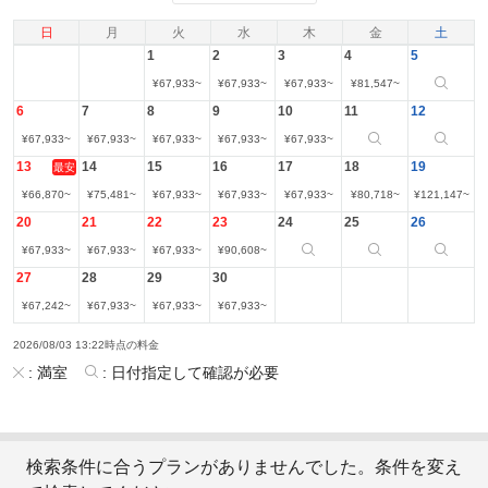
日
月
火
水
木
金
土
1
2
3
4
5
¥
67,933
~
¥
67,933
~
¥
67,933
~
¥
81,547
~
6
7
8
9
10
11
12
¥
67,933
~
¥
67,933
~
¥
67,933
~
¥
67,933
~
¥
67,933
~
13
14
15
16
17
18
19
最安
¥
66,870
~
¥
75,481
~
¥
67,933
~
¥
67,933
~
¥
67,933
~
¥
80,718
~
¥
121,147
~
20
21
22
23
24
25
26
¥
67,933
~
¥
67,933
~
¥
67,933
~
¥
90,608
~
27
28
29
30
¥
67,242
~
¥
67,933
~
¥
67,933
~
¥
67,933
~
2026/08/03 13:22時点の料金
:
満室
:
日付指定して確認が必要
検索条件に合うプランがありませんでした。条件を変え