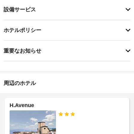
り
登
ま
設備サービス
録
せ
が
ん
あ
登
り
録
ホテルポリシー
ま
が
せ
あ
ん
特
り
に
ま
重要なお知らせ
あ
せ
り
ん
ま
せ
ん
周辺のホテル
H.Avenue