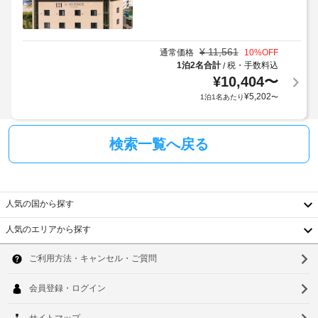
¥
11,561
通常価格
10
%OFF
1泊2名合計
税・手数料込
/
¥
10,404
〜
¥
5,202
1泊1名あたり
〜
検索一覧へ戻る
人気の国から探す
人気のエリアから探す
韓
国
ソ
台
ウ
湾
ル