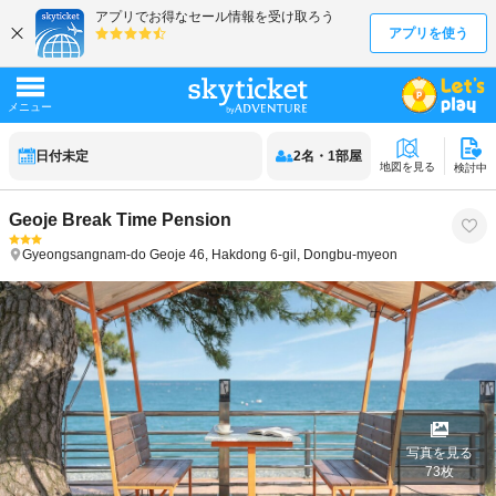
日付未定
2
名
・
1
部屋
地図を見る
検討中
Geoje Break Time Pension
Gyeongsangnam-do
Geoje
46, Hakdong 6-gil, Dongbu-myeon
写真を見る
73
枚