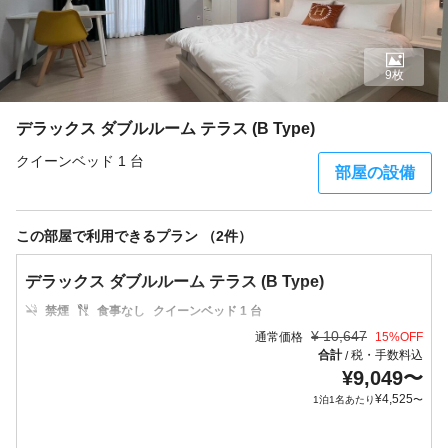
9枚
デラックス ダブルルーム テラス (B Type)
クイーンベッド 1 台
部屋の設備
この部屋で利用できるプラン （2件）
デラックス ダブルルーム テラス (B Type)
禁煙
食事なし
クイーンベッド 1 台
¥
10,647
通常価格
15
%OFF
合計
税・手数料込
/
¥
9,049
〜
¥
4,525
1泊1名あたり
〜