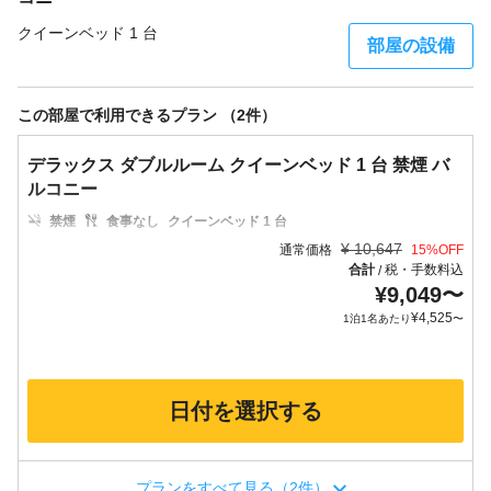
クイーンベッド 1 台
部屋の設備
この部屋で利用できるプラン （2件）
デラックス ダブルルーム クイーンベッド 1 台 禁煙 バ
ルコニー
禁煙
食事なし
クイーンベッド 1 台
¥
10,647
通常価格
15
%OFF
合計
税・手数料込
/
¥
9,049
〜
¥
4,525
1泊1名あたり
〜
日付を選択する
プランをすべて見る（2件）