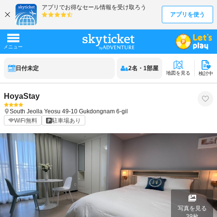
日付未定
2
名
・
1
部屋
地図を見る
検討中
HoyaStay
South Jeolla
Yeosu
49-10 Gukdongnam 6-gil
WiFi無料
駐車場あり
写真を見る
39
枚