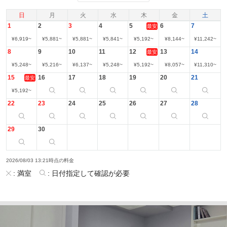
日
月
火
水
木
金
土
1
2
3
4
5
6
7
最安
¥
6,919
~
¥
5,881
~
¥
5,881
~
¥
5,841
~
¥
5,192
~
¥
8,144
~
¥
11,242
~
8
9
10
11
12
13
14
最安
¥
5,248
~
¥
5,216
~
¥
6,137
~
¥
5,248
~
¥
5,192
~
¥
8,057
~
¥
11,310
~
15
16
17
18
19
20
21
最安
¥
5,192
~
22
23
24
25
26
27
28
29
30
2026/08/03 13:21時点の料金
:
満室
:
日付指定して確認が必要