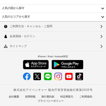
の
政
食
掃
施
府
器
料
人気の国から探す
さ
発
/
金
れ
行
水
人気のエリアから探す
た
:
韓
の
入
客
1
室
写
れ
日
国
ソ
に
真
に
は
台
付
ウ
近
つ
床
き
隣
き
湾
暖
ル
身
駐
房、
10000
中
分
車
釜
ス
KRW
マ
証
場
布
国
山
ー
明
(無
団
ト
香
書
料)
仁
料
テ
と
金
レ
港
川
付
路
ビ
:
随
ベ
が
上
台
KRW20000
あ
費
駐
(1
ト
北
り、
用
車
日
滞
精
ナ
場
台
に
在
算
つ
を
ム
南
の