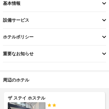
基本情報
メ
ニ
テ
設
設備サービス
ィ
備・
こ
の
サ
チ
ア
ー
ホテルポリシー
パ
ェ
ビ
ー
ッ
ト
ス
重
ク
メ
重要なお知らせ
ン
要
イ
ト
屋
な
ン
は
根
お
15:00
禁
付
-
煙
知
き
指
で、
ら
周辺のホテル
駐
定
滞
せ
な
車
在
し
中
場
ペ
は
ザ ステイ ホステル
施
近
ッ
施
設
隣
ト
設
の
の