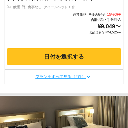
禁煙
食事なし
クイーンベッド 1 台
¥
10,647
通常価格
15
%OFF
合計
税・手数料込
/
¥
9,049
〜
¥
4,525
1泊1名あたり
〜
日付を選択する
プランをすべて見る（2件）