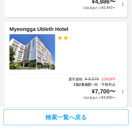
¥
4,886
〜
根
の
る
あ
¥
2,443
1泊1名あたり
〜
な
設
場
た
し
備
合
り
駐
と
が
20000
車
サ
あ
Myeongga Ubleth Hotel
KRW
場
ー
り
(宿
ビ
ま
泊
車
ス
す
期
椅
全 
場
間
29 
子
合
に
室
対
に
よ
あ
応
よ
っ
る
(制
り、
¥
8,576
通常価格
10
%OFF
そ
て
限
チ
1泊2名合計
税・手数料込
/
れ
異
あ
ぞ
ェ
¥
7,700
〜
な
れ
り)
ッ
¥
3,850
り
1泊1名あたり
〜
異
ク
ま
な
イ
ペ
す)
る
ン
ッ
検索一覧へ戻る
装
客
時
ト
飾
室
の
に
用
清