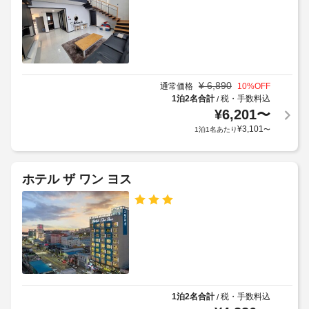
デ
か
無
定
ポ
料
ら
め
ジ
駐
の
る
ッ
車
距
利
場
ト
離
用
な
:
(メ
ど
¥
6,890
規
通常価格
10
%OFF
1
ー
の
1泊2名合計
税・手数料込
/
約
滞
設
ト
¥
6,201
〜
に
在
備
ル)
従
¥
3,101
1泊1名あたり
〜
に
や
-
っ
サ
つ
100
て、
ー
き
ビ
追
50000
ホテル ザ ワン ヨス
警
ス
加
KRW
を
備
ゲ
ペ
利
付
ス
ッ
用
き
ト
で
ト
駐
料
き
料
車
ま
金
金
場
す。
が
:
客
か
1
1泊2名合計
税・手数料込
/
屋
室
か
匹