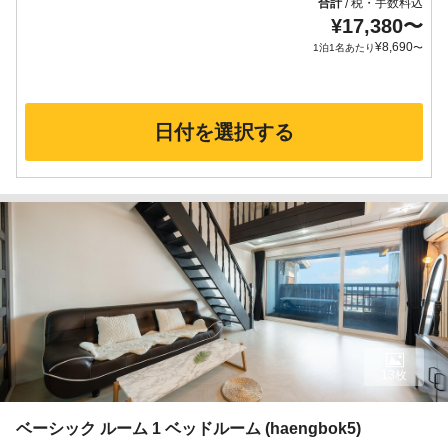
合計
税・手数料込
/
¥
17,380
〜
¥
8,690
1泊1名あたり
〜
日付を選択する
13枚
ベーシック ルーム 1 ベッドルーム (haengbok5)