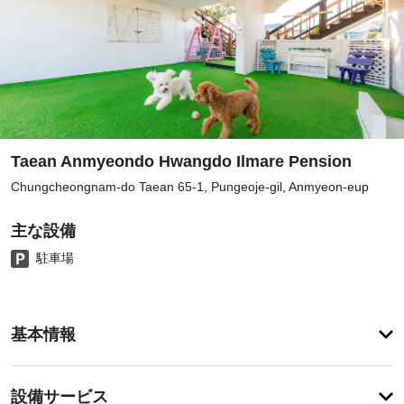
Taean Anmyeondo Hwangdo Ilmare Pension
Chungcheongnam-do Taean 65-1, Pungeoje-gil, Anmyeon-eup
主な設備
駐車場
ア
基本情報
メ
ニ
テ
設
設備サービス
ィ