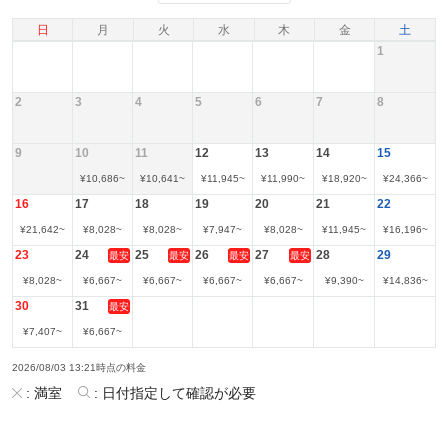
日
月
火
水
木
金
土
1
2
3
4
5
6
7
8
9
10
11
12
13
14
15
¥
10,686
~
¥
10,641
~
¥
11,945
~
¥
11,990
~
¥
18,920
~
¥
24,366
~
16
17
18
19
20
21
22
¥
21,642
~
¥
8,028
~
¥
8,028
~
¥
7,947
~
¥
8,028
~
¥
11,945
~
¥
16,196
~
23
24
25
26
27
28
29
最安
最安
最安
最安
¥
8,028
~
¥
6,667
~
¥
6,667
~
¥
6,667
~
¥
6,667
~
¥
9,390
~
¥
14,836
~
30
31
最安
¥
7,407
~
¥
6,667
~
2026/08/03 13:21時点の料金
:
満室
:
日付指定して確認が必要