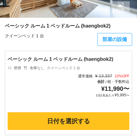
12枚
ベーシック ルーム 1 ベッドルーム (haengbok2)
クイーンベッド 1 台
部屋の設備
ベーシック ルーム 1 ベッドルーム (haengbok2)
禁煙
食事なし
クイーンベッド 1 台
¥
13,337
通常価格
10
%OFF
合計
税・手数料込
/
¥
11,990
〜
¥
5,995
1泊1名あたり
〜
日付を選択する