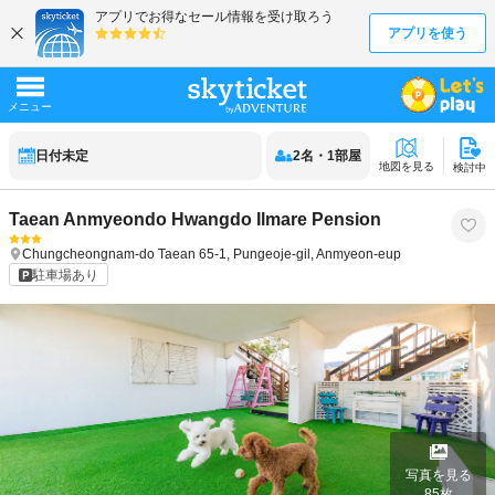
日付未定
2
名
・
1
部屋
地図を見る
検討中
Taean Anmyeondo Hwangdo Ilmare Pension
Chungcheongnam-do
Taean
65-1, Pungeoje-gil, Anmyeon-eup
駐車場あり
写真を見る
85
枚