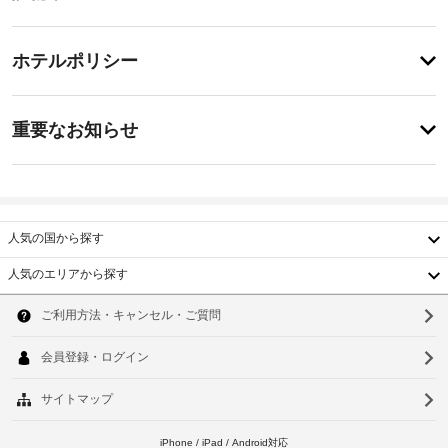
備・
屋
外
サ
チ
プ
ー
ホテルポリシー
ー
ェ
ビ
ル
ッ
な
ス
特
ク
ど
に
重要なお知らせ
の
イ
あ
レ
指
り
ン
ク
ま
定
15:00
リ
せ
喫
-
エ
ん
煙
23:00
ー
人気の国から探す
ス
シ
施
ペ
ョ
人気のエリアから探す
設
ン
ー
韓
設
の
ス
備
国
定
ソ
や、
め
屋
バ
台
ウ
る
外
ー
利
湾
ベ
プ
ル
用
キ
ー
中
釜
ュ
規
ル
ー