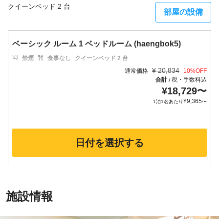
クイーンベッド 2 台
部屋の設備
ベーシック ルーム 1 ベッドルーム (haengbok5)
禁煙
食事なし
クイーンベッド 2 台
¥
20,834
通常価格
10
%OFF
合計
税・手数料込
/
¥
18,729
〜
¥
9,365
1泊1名あたり
〜
日付を選択する
施設情報