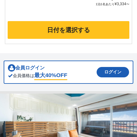
¥
3,334
1泊1名あたり
〜
日付を選択する
会員ログイン
ログイン
最大
40
%OFF
会員価格は