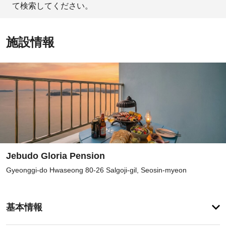
て検索してください。
施設情報
Jebudo Gloria Pension
Gyeonggi-do Hwaseong 80-26 Salgoji-gil, Seosin-myeon
登
録
基本情報
が
あ