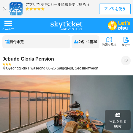
日付未定
2
名
・
1
部屋
地図を見る
検討中
Jebudo Gloria Pension
Gyeonggi-do
Hwaseong
80-26 Salgoji-gil, Seosin-myeon
写真を見る
66
枚