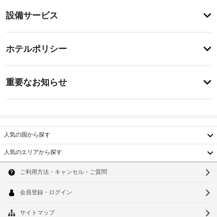
り
登
ま
設備サービス
録
せ
が
ん
あ
登
り
録
ホテルポリシー
ま
が
せ
あ
ん
特
り
に
ま
重要なお知らせ
あ
せ
り
ん
ま
せ
ん
人気の国から探す
人気のエリアから探す
韓
国
ソ
台
ウ
湾
ル