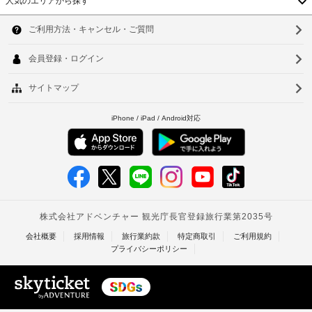
人気のエリアから探す
韓
国
ソ
台
ウ
湾
ル
中
釜
国
山
香
仁
港
川
ベ
台
ト
北
ナ
台
ム
南
タ
高
イ
雄