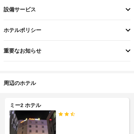
り
登
ま
設備サービス
録
せ
が
ん
あ
登
り
録
ホテルポリシー
ま
が
せ
あ
ん
特
り
に
ま
重要なお知らせ
あ
せ
り
ん
ま
せ
ん
周辺のホテル
ミー2 ホテル