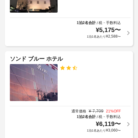
1泊2名合計
税・手数料込
/
¥
5,175
〜
¥
2,588
1泊1名あたり
〜
ソンド ブルー ホテル
¥
7,709
通常価格
21
%OFF
1泊2名合計
税・手数料込
/
¥
6,119
〜
¥
3,060
1泊1名あたり
〜