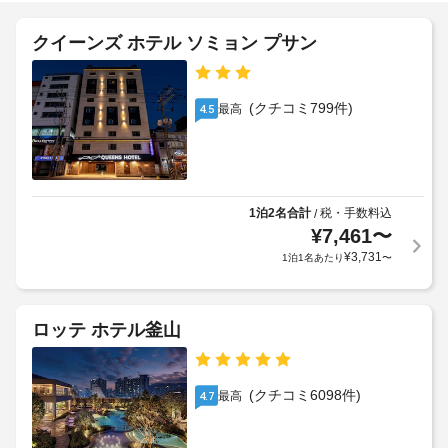
し
の
エ
ア
無
レ
クイーンズ ホテル ソミョン プサン
施
料
ー
ベ
設
駐
リ
ー
車
の
ー
タ
場
定
(クチコミ799件)
最高
4.5
チ
な
ー
め
ェ
ど
:
る
ッ
の
ド
利
設
ク
ア
用
備
イ
幅
や
規
1泊2名合計
税・手数料込
/
ン
(イ
サ
¥
7,461
〜
約
も、
ー
ン
に
¥
3,731
1泊1名あたり
〜
空
ビ
チ)
従
室
ス
:
っ
を
状
35
て、
利
況
ロッテ ホテル釜山
用
追
に
施
で
加
よ
き
設
ゲ
り
ま
(クチコミ6098件)
の
最高
4.7
ス
ご
す。
正
ト
利
客
面
料