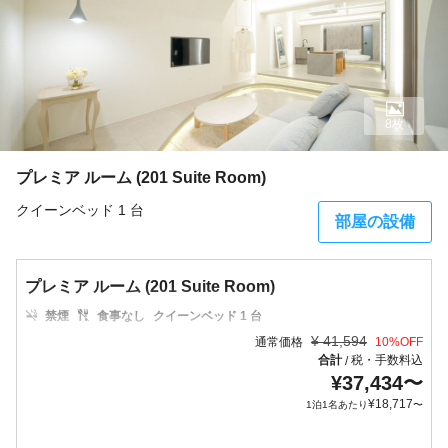
8枚
プレミア ルーム (201 Suite Room)
クイーンベッド 1 台
部屋の設備
プレミア ルーム (201 Suite Room)
禁煙
食事なし
クイーンベッド 1 台
¥
41,594
通常価格
10
%OFF
合計
税・手数料込
/
¥
37,434
〜
¥
18,717
1泊1名あたり
〜