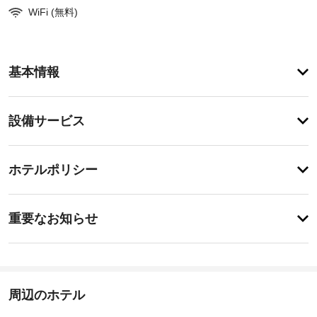
WiFi (無料)
ア
基本情報
メ
ニ
テ
設
設備サービス
ィ
備・
こ
の
サ
チ
ホ
ー
ホテルポリシー
テ
ェ
ビ
ル
ッ
は
ス
重
ク
禁
重要なお知らせ
煙
要
イ
で、
自
な
ン
滞
然
お
16:00
在
保
-
中
知
護
指
は
ら
周辺のホテル
区
定
近
せ
な
隣