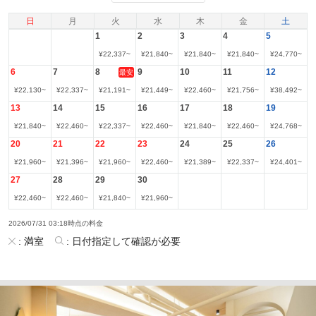
日
月
火
水
木
金
土
1
2
3
4
5
¥
22,337
~
¥
21,840
~
¥
21,840
~
¥
21,840
~
¥
24,770
~
6
7
8
9
10
11
12
最安
¥
22,130
~
¥
22,337
~
¥
21,191
~
¥
21,449
~
¥
22,460
~
¥
21,756
~
¥
38,492
~
13
14
15
16
17
18
19
¥
21,840
~
¥
22,460
~
¥
22,337
~
¥
22,460
~
¥
21,840
~
¥
22,460
~
¥
24,768
~
20
21
22
23
24
25
26
¥
21,960
~
¥
21,396
~
¥
21,960
~
¥
22,460
~
¥
21,389
~
¥
22,337
~
¥
24,401
~
27
28
29
30
¥
22,460
~
¥
22,460
~
¥
21,840
~
¥
21,960
~
2026/07/31 03:18時点の料金
:
満室
:
日付指定して確認が必要