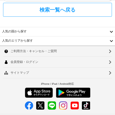
に
ー
イ
ク
は
ト
ン
検索一覧へ戻る
ス
ア
ル)
時
マ
ウ
-
ー
に
ト
76
ト
政
を
テ
府
ご
人気の国から探す
レ
全
発
利
ビ
照
行
人気のエリアから探す
が
用
韓
明
の
備
い
の
わ
写
た
国
ソ
っ
少
真
だ
て
台
な
付
ウ
け
お
く
き
ま
湾
り、
ル
と
身
ゆ
す
も
中
分
釜
っ
(有
80％
た
証
料)
国
山
り
は
明
お
LED
香
書
上
仁
く
を
と
記
つ
港
川
使
付
項
ろ
用
随
ベ
目
ぎ
台