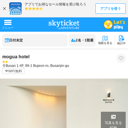
日付未定
2
名
・
1
部屋
地図を見る
検討中
mogua hotel
Busan
1-4F, 99-1 Bujeon-ro, Busanjin-gu
WiFi無料
写真を見る
60
枚