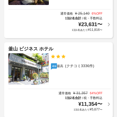
用
室
入
金
い
の
り
が
た
設
¥
25,140
口
通常価格
6
%OFF
か
だ
備
1泊2名合計
税・手数料込
/
ま
か
け
¥
23,631
〜
と
で
る
ま
サ
¥
11,816
の
1泊1名あたり
〜
場
す
ー
階
合
(有
ビ
段
が
料)
ス
の
あ
釜山 ビジネス ホテル
空
全
数
り
室
部
-
ま
で 
状
4
す
14 
(クチコミ3336件)
況
最高
4.6
室
場
に
施
あ
合
よ
る
設
に
り、
冷
か
よ
レ
房
ら
り、
¥
31,357
通常価格
64
%OFF
完
イ
の
チ
1泊2名合計
税・手数料込
/
備
ト
距
の
ェ
¥
11,354
〜
チ
離
客
ッ
¥
5,677
ェ
1泊1名あたり
〜
室
(メ
ク
ッ