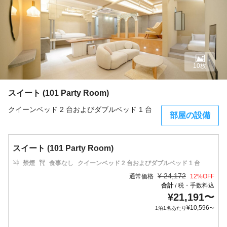
10枚
スイート (101 Party Room)
クイーンベッド 2 台およびダブルベッド 1 台
部屋の設備
スイート (101 Party Room)
禁煙
食事なし
クイーンベッド 2 台およびダブルベッド 1 台
¥
24,172
通常価格
12
%OFF
合計
税・手数料込
/
¥
21,191
〜
¥
10,596
1泊1名あたり
〜