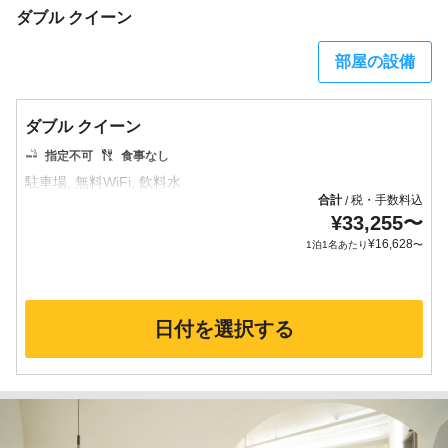
ダブル クイーン
部屋の設備
ダブル クイーン
指定不可
食事なし
合計
税・手数料込
/
¥
33,255
〜
¥
16,628
1泊1名あたり
〜
日付を選択する