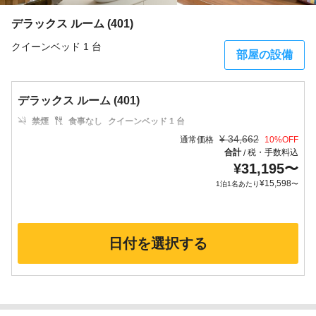
デラックス ルーム (401)
クイーンベッド 1 台
部屋の設備
デラックス ルーム (401)
禁煙
食事なし
クイーンベッド 1 台
¥
34,662
通常価格
10
%OFF
合計
税・手数料込
/
¥
31,195
〜
¥
15,598
1泊1名あたり
〜
日付を選択する