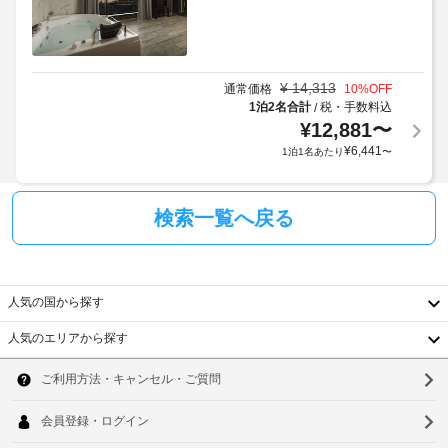
¥
14,313
通常価格
10
%OFF
1泊2名合計
税・手数料込
/
¥
12,881
〜
¥
6,441
1泊1名あたり
〜
検索一覧へ戻る
人気の国から探す
人気のエリアから探す
韓
国
ソ
台
ウ