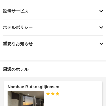
あ
り
登
ま
設備サービス
録
せ
が
ん
あ
登
り
録
ホテルポリシー
ま
が
せ
あ
ん
特
り
に
ま
重要なお知らせ
あ
せ
り
ん
ま
せ
ん
周辺のホテル
Namhae Butkokgiljinaseo