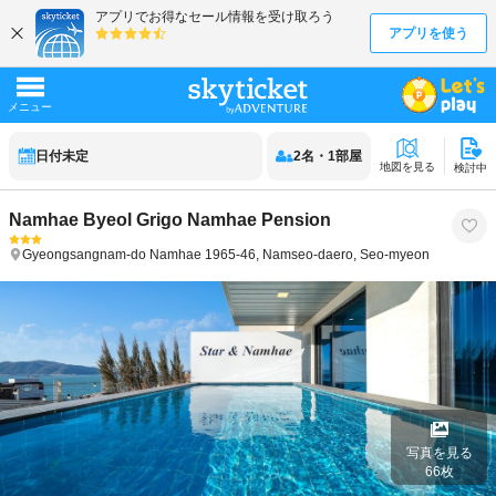
日付未定
2
名
・
1
部屋
地図を見る
検討中
Namhae Byeol Grigo Namhae Pension
Gyeongsangnam-do
Namhae
1965-46, Namseo-daero, Seo-myeon
写真を見る
66
枚