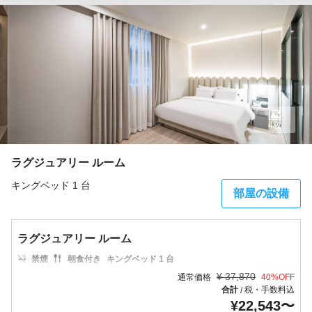
4枚
ラグジュアリー ルーム
キングベッド 1 台
部屋の設備
ラグジュアリー ルーム
禁煙
朝食付き
キングベッド 1 台
¥
37,870
通常価格
40
%OFF
合計
税・手数料込
/
¥
22,543
〜