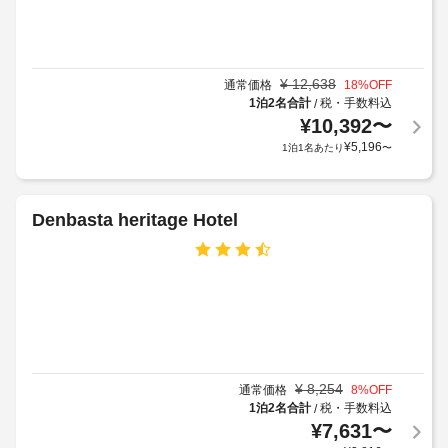
(無
入
が
お
料)
館
か
食
は
か
事
屋
認
る
POVERTA 
¥
12,638
通常価格
18
%OFF
根
め
STAY 
場
1泊2名合計
税・手数料込
/
な
HOTEL
ら
合
¥
10,392
〜
し
で
れ
が
¥
5,196
1泊1名あたり
〜
駐
の
ま
あ
車
軽
せ
り
食
場
ん。
ま
に
Denbasta heritage Hotel
は、
す
警
ス
場
備
ナ
合
付
ッ
に
ク
き
よ
バ
駐
り、
ー 
車
/ 
チ
場
デ
ェ
リ
¥
8,254
通常価格
8
%OFF
ッ
を
屋
1泊2名合計
税・手数料込
/
ク
ご
根
¥
7,631
〜
イ
利