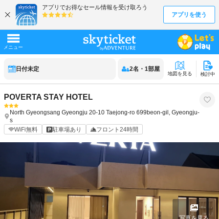
日付未定
2
名
・
1
部屋
地図を見る
検討中
POVERTA STAY HOTEL
North Gyeongsang
Gyeongju
20-10 Taejong-ro 699beon-gil, Gyeongju-
s
WiFi無料
駐車場あり
フロント24時間
写真を見る