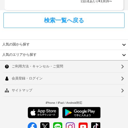
な
¥
3,816
1泊1名あたり
〜
ン
用
し
く
時
駐
だ
に
車
さ
検索一覧へ戻る
政
い。
場
府
無
発
料
ベ
行
の
ッ
人気の国から探す
セ
の
ド
ル
写
人気のエリアから探す
シ
フ
真
韓
サ
ー
付
ー
ツ
国
き
ソ
ビ
の
身
ス
台
ウ
交
の
分
換
朝
湾
証
ル
(要
食
明
中
を
リ
釜
書
毎
ク
と
国
山
日、
エ
付
7:00 
香
ス
仁
～ 
随
ト)
9:00 
費
港
川
ま