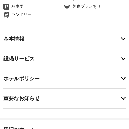
駐車場
朝食プランあり
ランドリー
ア
基本情報
メ
ニ
テ
設
設備サービス
ィ
備・
便
利
サ
チ
な
ー
ホテルポリシー
WiFi 
ェ
ビ
(無
ッ
料)、
ス
事
ク
コ
重要なお知らせ
ン
前
イ
シ
警
に
ン
ェ
備
知
16:00
ル
付
-
ジ
る
き
23:30
ュ 
べ