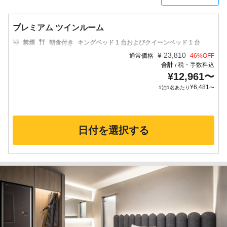
プレミアム ツインルーム
禁煙
朝食付き
キングベッド 1 台およびクイーンベッド 1 台
¥
23,810
通常価格
46
%OFF
合計
税・手数料込
/
¥
12,961
〜
¥
6,481
1泊1名あたり
〜
日付を選択する