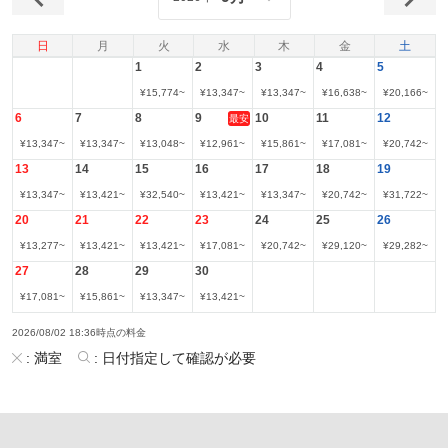
日
月
火
水
木
金
土
1
2
3
4
5
¥
15,774
~
¥
13,347
~
¥
13,347
~
¥
16,638
~
¥
20,166
~
6
7
8
9
10
11
12
最安
¥
13,347
~
¥
13,347
~
¥
13,048
~
¥
12,961
~
¥
15,861
~
¥
17,081
~
¥
20,742
~
13
14
15
16
17
18
19
¥
13,347
~
¥
13,421
~
¥
32,540
~
¥
13,421
~
¥
13,347
~
¥
20,742
~
¥
31,722
~
20
21
22
23
24
25
26
¥
13,277
~
¥
13,421
~
¥
13,421
~
¥
17,081
~
¥
20,742
~
¥
29,120
~
¥
29,282
~
27
28
29
30
¥
17,081
~
¥
15,861
~
¥
13,347
~
¥
13,421
~
2026/08/02 18:36時点の料金
:
満室
:
日付指定して確認が必要