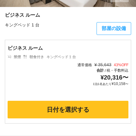
ビジネス ルーム
キングベッド 1 台
部屋の設備
ビジネス ルーム
禁煙
朝食付き
キングベッド 1 台
¥
35,643
通常価格
43
%OFF
合計
税・手数料込
/
¥
20,316
〜
¥
10,158
1泊1名あたり
〜
日付を選択する