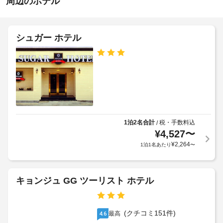
周辺のホテル
駐
サ
き
施
車
ー
設
ビ
ホ
場
ス、
の
テ
シュガー ホテル
共
定
屋
ル
用
め
根
リ
ポ
る
な
ビ
リ
利
ン
し
シ
用
グ
駐
ル
ー
規
車
ー
約
場
ム
ペ
に
な
1泊2名合計
税・手数料込
/
ッ
従
長
ど
¥
4,527
〜
ト
っ
を
期
¥
2,264
1泊1名あたり
〜
お
て、
ご
利
よ
利
追
用
用
び
加
可
い
介
ゲ
キョンジュ GG ツーリスト ホテル
の
た
助
ス
駐
だ
動
ト
け
車
物
料
ま
(クチコミ151件)
場
最高
4.6
の
す。
金