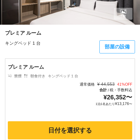
7枚
プレミア ルーム
キングベッド 1 台
部屋の設備
プレミア ルーム
禁煙
朝食付き
キングベッド 1 台
¥
44,553
通常価格
41
%OFF
合計
税・手数料込
/
¥
26,352
〜
¥
13,176
1泊1名あたり
〜
日付を選択する