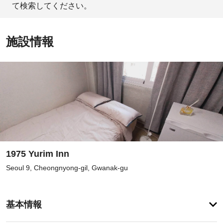
て検索してください。
施設情報
1975 Yurim Inn
Seoul 9, Cheongnyong-gil, Gwanak-gu
登
録
基本情報
が
あ