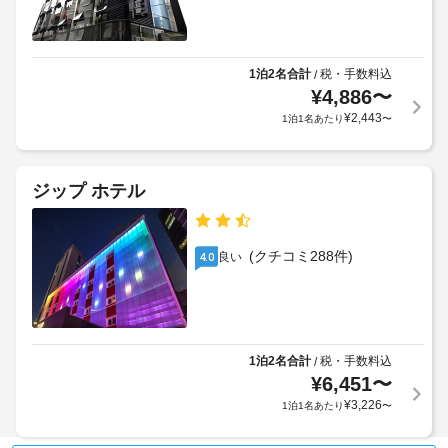
1泊2名合計
税・手数料込
/
¥
4,886
〜
¥
2,443
1泊1名あたり
〜
ジップ ホテル
(クチコミ288件)
良い
4.0
1泊2名合計
税・手数料込
/
¥
6,451
〜
¥
3,226
1泊1名あたり
〜