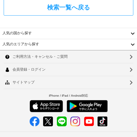
検索一覧へ戻る
人気の国から探す
人気のエリアから探す
韓
国
ソ
台
ウ
湾
ル
中
釜
国
山
香
仁
港
川
ベ
台