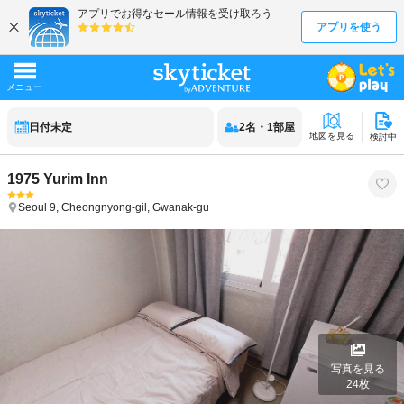
日付未定
2
名
・
1
部屋
地図を見る
検討中
1975 Yurim Inn
Seoul
9, Cheongnyong-gil, Gwanak-gu
写真を見る
24
枚