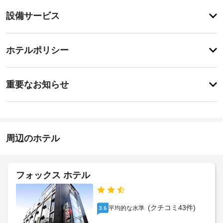
り
登
ま
設備サービス
録
せ
が
ん
あ
登
り
録
ホテルポリシー
ま
が
せ
あ
ん
特
り
に
ま
重要なお知らせ
あ
せ
り
ん
ま
せ
ん
周辺のホテル
フォックス ホテル
(クチコミ43件)
平均的な水準
3.6