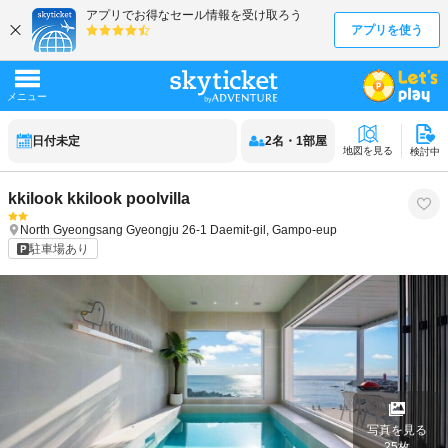
日付未定
2
名
・
1
部屋
地図を見る
検討中
kkilook kkilook poolvilla
North Gyeongsang
Gyeongju
26-1 Daemit-gil, Gampo-eup
駐車場あり
写真を見る
25
枚