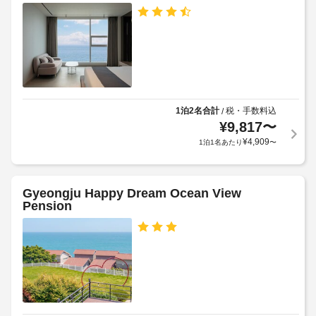
す。
め
車
る
ボ
椅
ン
利
子
ギ
用
対
ル 
規
応
大
約
の
王
に
岩 
シ
1泊2名合計
税・手数料込
/
従
ビ
ャ
¥
9,817
〜
ー
っ
ト
¥
4,909
チ 
1泊1名あたり
〜
て、
ル
- 
追
サ
0.8 
加
ー
km  
ゲ
Gyeongju Happy Dream Ocean View
ビ
Pension
ス
感
ス
恩
ト
な
寺
料
し
址 
金
- 
が
駐
1.4 
か
km  
車
か
場
文
る
(無