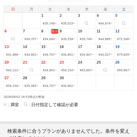
日
月
火
水
木
金
土
1
2
3
4
5
¥
35,746
~
¥
35,015
~
¥
44,674
~
6
7
8
9
10
11
12
最安
¥
34,707
~
¥
34,640
~
¥
35,259
~
¥
35,746
~
¥
44,985
~
¥
72,546
~
13
14
15
16
17
18
19
¥
41,888
~
¥
34,901
~
¥
34,707
~
¥
34,901
~
¥
34,947
~
¥
44,527
~
¥
75,645
~
20
21
22
23
24
25
26
¥
42,121
~
¥
34,901
~
¥
54,154
~
¥
93,867
~
¥
93,867
~
27
28
29
30
¥
54,154
~
¥
35,383
~
¥
34,707
~
¥
34,901
~
2026/08/02 16:51時点の料金
:
満室
:
日付指定して確認が必要
検索条件に合うプランがありませんでした。条件を変え