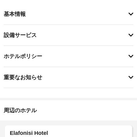
近
基本情報
く
の
観
設
設備サービス
光
備・
ス
ポ
サ
チ
ッ
ー
ホテルポリシー
ェ
ト
ビ
ッ
距
ス
特
離
ク
に
重要なお知らせ
の
イ
あ
最
車
り
ン
小
ま
椅
表
15:00
せ
子
示
-
ん
対
単
22:00
周辺のホテル
位
応
は 
施
–
0.1 
設
な
km 
の
し
Elafonisi Hotel
で
定