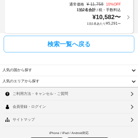
武
場
¥
11,758
通常価格
10
%OFF
料)
大
合
1泊2名合計
税・手数料込
/
王
¥
10,582
〜
が
水
フ
あ
¥
5,291
中
1泊1名あたり
〜
ロ
り
陵 
ン
- 
ま
ト
1.9 
す
検索一覧へ戻る
デ
km  
場
ス
合
ナ
ク
に
ジ
(時
よ
ョ
人気の国から探す
間
ン 
り、
限
ビ
人気のエリアから探す
チ
定)
ー
韓
ェ
チ 
ッ
国
- 
ソ
ク
4.1 
台
ウ
イ
km  
ン
湾
ル
ジ
時
ョ
中
に
釜
ン
政
チ
国
山