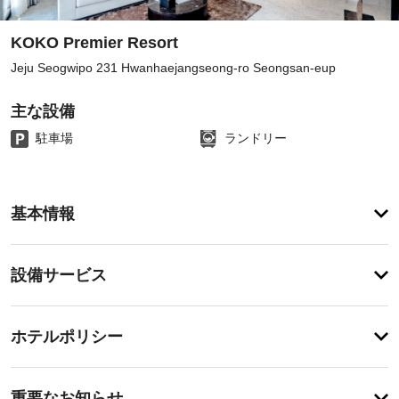
KOKO Premier Resort
Jeju Seogwipo 231 Hwanhaejangseong-ro Seongsan-eup
主な設備
駐車場
ランドリー
ア
基本情報
メ
ニ
テ
設
設備サービス
ィ
備・
こ
の
サ
チ
リ
ー
ホテルポリシー
ゾ
ェ
ビ
ー
ッ
ト
ス
特
ク
で
に
重要なお知らせ