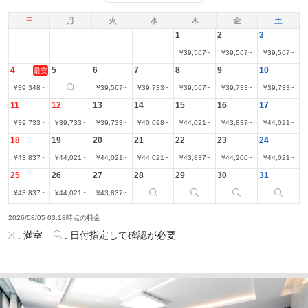
日
月
火
水
木
金
土
1
2
3
¥
39,567
~
¥
39,567
~
¥
39,567
~
4
5
6
7
8
9
10
最安
¥
39,348
~
¥
39,567
~
¥
39,733
~
¥
39,567
~
¥
39,733
~
¥
39,733
~
11
12
13
14
15
16
17
¥
39,733
~
¥
39,733
~
¥
39,733
~
¥
40,098
~
¥
44,021
~
¥
43,837
~
¥
44,021
~
18
19
20
21
22
23
24
¥
43,837
~
¥
44,021
~
¥
44,021
~
¥
44,021
~
¥
43,837
~
¥
44,200
~
¥
44,021
~
25
26
27
28
29
30
31
¥
43,837
~
¥
44,021
~
¥
43,837
~
2026/08/05 03:18時点の料金
:
満室
:
日付指定して確認が必要