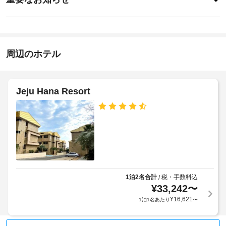
は、
イ
あ
喫
指
り
ン
煙
ま
定
16:00
ス
せ
喫
-
ペ
ん
煙
指
ー
周辺のホテル
ス
定
ス
な
ペ
な
し
ど
ー
を
ス
Jeju Hana Resort
施
提
設
供
タ
し
の
オ
て
定
い
ル
め
ま
の
る
す。
交
利
客
換
用
室
(要
規
1泊2名合計
税・手数料込
/
の
リ
¥
33,242
〜
約
設
ク
に
¥
16,621
1泊1名あたり
〜
備
エ
従
と
ス
っ
サ