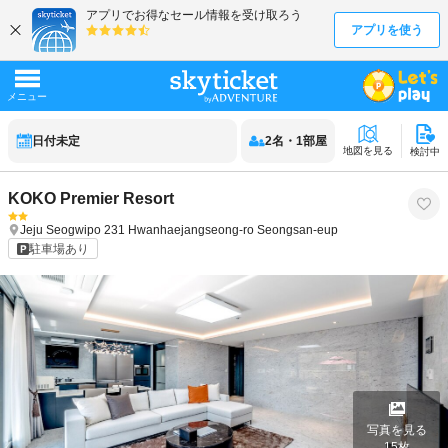
日付未定
2
名
・
1
部屋
地図を見る
検討中
KOKO Premier Resort
Jeju
Seogwipo
231 Hwanhaejangseong-ro Seongsan-eup
駐車場あり
写真を見る
15
枚