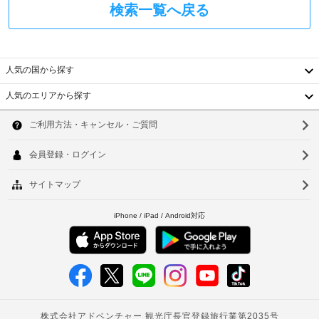
ト)
て、
検索一覧へ戻る
ー
追
ビ
屋
加
ス
根
ゲ
全
な
ス
人気の国から探す
部
し
ト
で 
駐
料
人気のエリアから探す
4 
車
韓
あ
金
場
る
が
国
ソ
冷
か
房
客
台
か
ウ
完
室
る
備
湾
ル
清
場
の
掃
中
客
合
釜
(要
室
が
国
山
に
リ
あ
は
ク
香
り
仁
冷
エ
ま
蔵
港
川
ス
す
庫、
ト)
ベ
電
場
台
子
合
ト
北
レ
喫