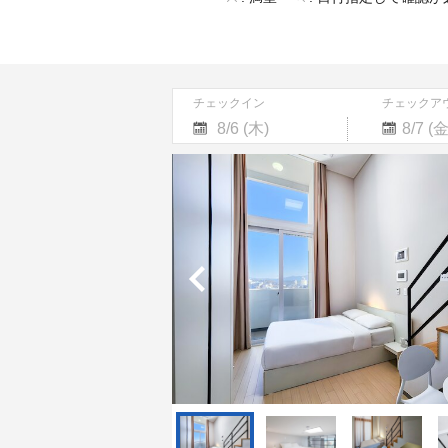
チェックイン
チェックア
Navigate
Navigate
forward
backward
to
to
interact
interact
with
with
the
the
calendar
calendar
and
and
select
select
a
a
date.
date.
Press
Press
the
the
question
question
mark
mark
key
key
to
to