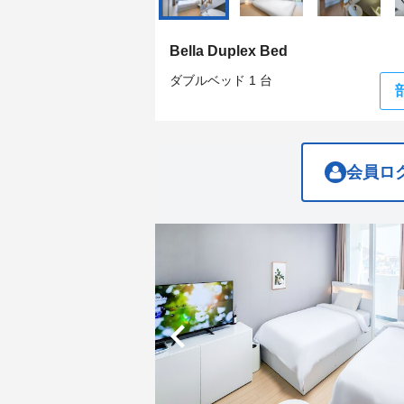
get
get
the
the
keyboard
keyboard
Bella Duplex Bed
shortcuts
shortcuts
for
for
ダブルベッド 1 台
changing
changing
dates.
dates.
会員ロ