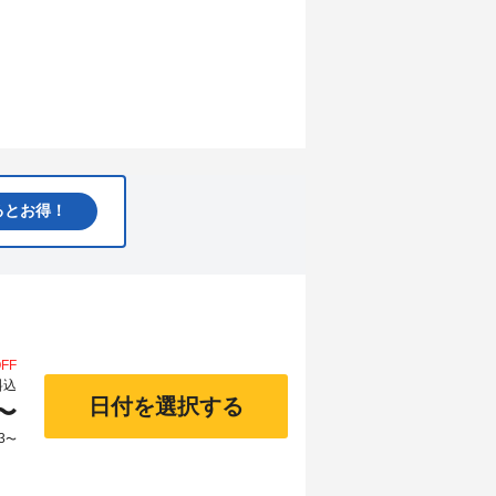
るとお得！
FF
料込
日付を選択する
〜
3
〜