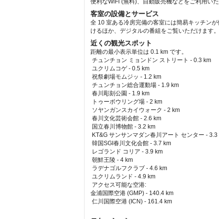
便利なWiFi (無料)、自動販売機などをご利用い
客室の設備とサービス
全 10 室ある冷房完備の客室には簡易キッチン
けるほか、デジタルの番組をご覧いただけます。電
近くの観光スポット
距離の最小表示単位は 0.1 km です。
チュンチョン ミョンドン ストリート - 0.3 km  
 ユクリムコゲ - 0.5 km  
 祝祭劇場モムジッ - 1.2 km  
 チュンチョン総合運動場 - 1.9 km  
 春川彫刻公園 - 1.9 km  
 トゥーボウリング場 - 2 km  
 ソヤンガンスカイウォーク - 2 km  
 春川文化芸術会館 - 2.6 km  
 国立春川博物館 - 3.2 km  
 KT&G サンサンマダン春川アート センター - 3.3 k
 韓国SGI春川文化会館 - 3.7 km  
 レゴランド コリア - 3.9 km  
 朝鮮王陵 - 4 km  
 ラデナゴルフクラブ - 4.6 km  
 ユクリムランド - 4.9 km  
アクセス可能な空港: 
金浦国際空港 (GMP) - 140.4 km 
 仁川国際空港 (ICN) - 161.4 km 