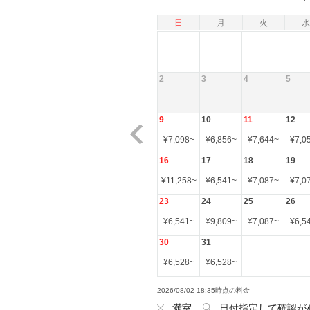
日
月
火
水
2
3
4
5
9
10
11
12
¥
7,098
~
¥
6,856
~
¥
7,644
~
¥
7,0
16
17
18
19
¥
11,258
~
¥
6,541
~
¥
7,087
~
¥
7,0
23
24
25
26
¥
6,541
~
¥
9,809
~
¥
7,087
~
¥
6,5
30
31
¥
6,528
~
¥
6,528
~
2026/08/02 18:35時点の料金
:
満室
:
日付指定して確認が