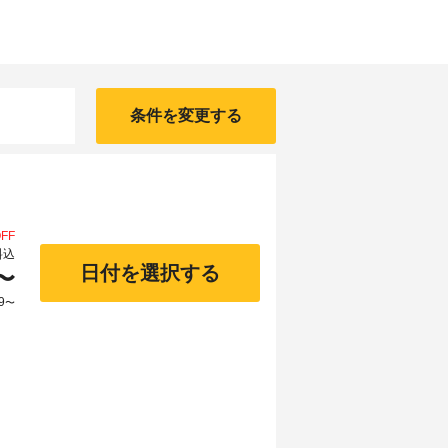
条件を変更する
FF
料込
日付を選択する
〜
9
〜