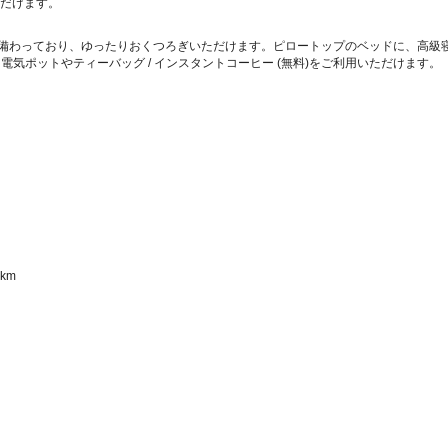
ただけます。
が備わっており、ゆったりおくつろぎいただけます。ピロートップのベッドに、高級寝具
気ポットやティーバッグ / インスタントコーヒー (無料)をご利用いただけます。
m  