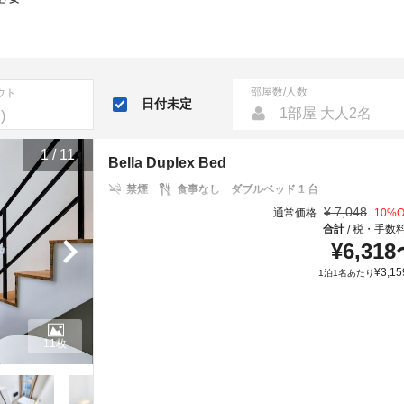
部屋数/人数
ウト
日付未定
1部屋 大人2名
1
/
11
Bella Duplex Bed
禁煙
食事なし
ダブルベッド 1 台
¥
7,048
通常価格
10
%O
合計
税・手数
/
¥
6,318
¥
3,15
1泊1名あたり
11枚