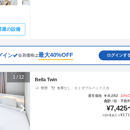
部屋の設備
最大
40
%OFF
グイン
会員価格は
ログインす
1
/
12
Bella Twin
禁煙
食事なし
セミダブルベッド 2 台
¥
8,282
通常価格
10
%O
合計
税・手数
/
¥
7,425
¥
3,71
1泊1名あたり