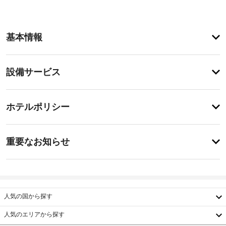
ア
基本情報
メ
ニ
テ
設
設備サービス
ィ
備・
ル
ー
サ
チ
フ
ー
ホテルポリシー
ト
ェ
ビ
ッ
ッ
プ
ス
重
ク
テ
重要なお知らせ
ラ
要
イ
ス
屋
な
ン
や
根
お
16:00
庭
付
-
園
知
き
指
か
ら
人気の国から探す
駐
定
ら
せ
な
車
の
人気のエリアから探す
し
眺
場
宿
韓