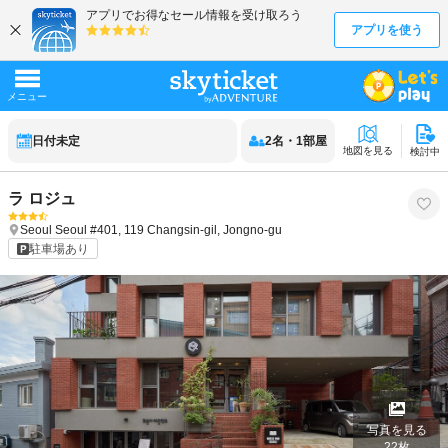
日付未定
2
名
・
1
部屋
地図を見る
検討中
ラ ロジュ
Seoul
Seoul
#401, 119 Changsin-gil, Jongno-gu
駐車場あり
写真を見る
22
枚