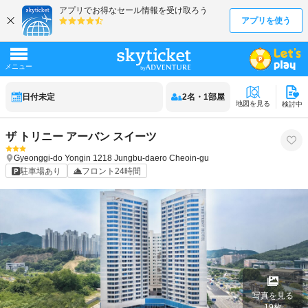
日付未定
2
名
・
1
部屋
地図を見る
検討中
ザ トリニー アーバン スイーツ
Gyeonggi-do
Yongin
1218 Jungbu-daero Cheoin-gu
駐車場あり
フロント24時間
写真を見る
19
枚