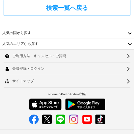
も、
な
(cm)
ど
ン
現
検索一覧へ戻る
が
:
時
地
備
152
に
に
わ
政
て
っ
府
車
お
て
人気の国から探す
発
椅
支
お
り、
行
子
人気のエリアから探す
払
韓
ゆ
の
対
い
っ
写
応
が
国
ソ
く
真
の
必
り
台
付
シ
ウ
要
お
き
ャ
な
く
湾
ル
つ
身
ト
場
ろ
中
分
ル
合
釜
ぎ
証
サ
が
国
い
山
明
ー
あ
た
香
書
ビ
り
仁
だ
と
ス
ま
け
港
川
ま
付
な
す。
す。
随
し
ベ
ま
台
WiFi 
費
た