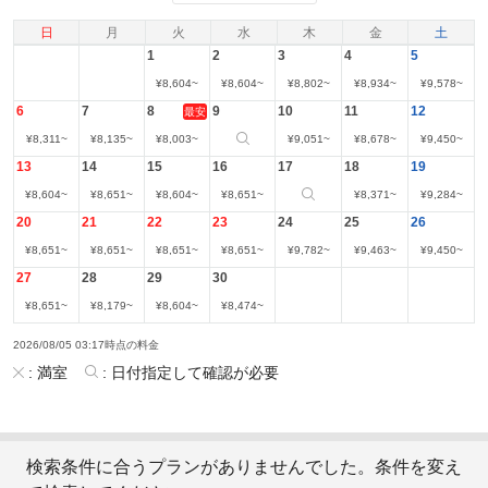
日
月
火
水
木
金
土
1
2
3
4
5
¥
8,604
~
¥
8,604
~
¥
8,802
~
¥
8,934
~
¥
9,578
~
6
7
8
9
10
11
12
最安
¥
8,311
~
¥
8,135
~
¥
8,003
~
¥
9,051
~
¥
8,678
~
¥
9,450
~
13
14
15
16
17
18
19
¥
8,604
~
¥
8,651
~
¥
8,604
~
¥
8,651
~
¥
8,371
~
¥
9,284
~
20
21
22
23
24
25
26
¥
8,651
~
¥
8,651
~
¥
8,651
~
¥
8,651
~
¥
9,782
~
¥
9,463
~
¥
9,450
~
27
28
29
30
¥
8,651
~
¥
8,179
~
¥
8,604
~
¥
8,474
~
2026/08/05 03:17時点の料金
:
満室
:
日付指定して確認が必要
検索条件に合うプランがありませんでした。条件を変え