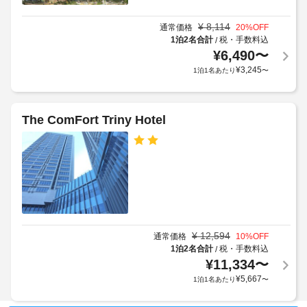
金
8000
部
応
が
KRW
で 
¥
8,114
(制
通常価格
20
%OFF
か
200 
布
1泊2名合計
税・手数料込
/
限
か
あ
団
¥
6,490
〜
あ
る
る
料
¥
3,245
り)
1泊1名あたり
〜
冷
場
金
房
合
:
完
全
が
KRW20000
備
館
あ
The ComFort Triny Hotel
の
(1
禁
り
客
泊
煙
室
ま
に
に
す
つ
は
エ
場
き)
電
レ
合
子
ベ
に
上
レ
ー
よ
記
ン
タ
ジ、
り、
項
¥
12,594
通常価格
10
%OFF
薄
ー
チ
目
1泊2名合計
税・手数料込
/
型
:
ェ
¥
11,334
〜
以
テ
ド
ッ
外
¥
5,667
1泊1名あたり
〜
レ
ア
ク
に
ビ
幅
イ