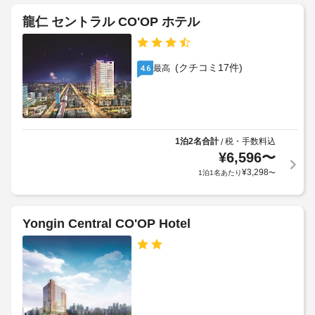
場
し
朝
龍仁 セントラル CO'OP ホテル
上
施
食
エ
が
設
(朝
り
レ
の
食
い
ベ
定
(クチコミ17件)
最高
4.6
ビ
た
ー
め
だ
ュ
タ
る
け
ッ
ー
ま
利
フ
:
す 
用
ェ)
(有
ド
規
1泊2名合計
税・手数料込
/
の
料)。
ア
¥
6,596
〜
約
料
幅
客
に
¥
3,298
1泊1名あたり
〜
金
(イ
室
従
(概
ン
の
っ
算)
チ)
設
て、
:
Yongin Central CO'OP Hotel
:
備
追
大
60
と
加
人
サ
ゲ
15000
ー
車
ス
KRW、
ビ
椅
ト
子
ス
子
料
供
全
対