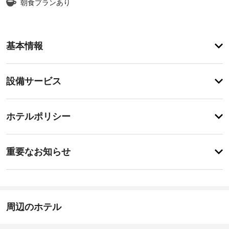
朝食プランあり
お
基本情報
食
事
朝
設
食
設備サービス
ビ
備・
ュ
サ
ッ
チ
ー
ホテルポリシー
フ
ェ
ェ
ビ
ッ
を
ス
週
重
ク
重要なお知らせ
末
要
イ
の 
屋
な
ン
7:00 
根
～ 
お
15:00
付
9:00 
-
知
き
ま
深
ら
周辺のホテル
で
駐
夜
お
せ
0
車
召
時