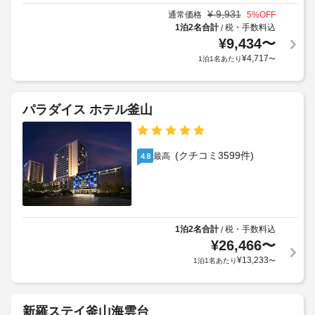
全
か
の
掃
¥
9,931
通常価格
5
%OFF
館
か
設
料
1泊2名合計
税・手数料込
/
禁
る
備
金
¥
9,434
〜
煙
場
と
:
¥
4,717
1泊1名あたり
〜
合
サ
1
車
が
ー
日
椅
あ
ビ
に
パラダイス ホテル釜山
子
り
ス
つ
対
ま
全 
き
応
す
30 
20000
–
室
場
(クチコミ3599件)
最高
4.8
KRW
あ
な
合
る
し
に
上
客
よ
記
室
り、
ラ
項
に
チ
ン
目
1泊2名合計
税・手数料込
/
は、
大
ェ
ド
¥
26,466
〜
以
型
ッ
リ
外
¥
13,233
1泊1名あたり
〜
冷
ク
ー
に
蔵
イ
設
も、
庫 
ン
備
現
/ 
新羅ステイ釜山海雲台