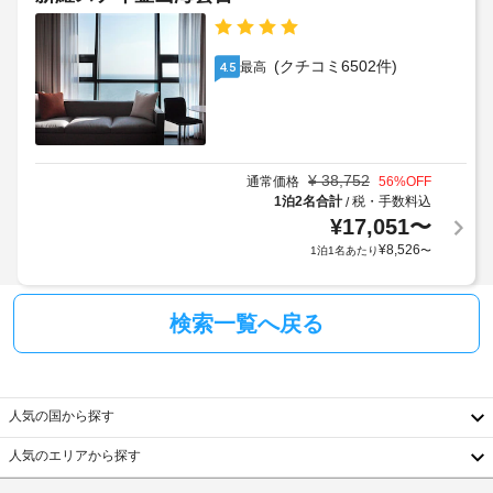
時
地
冷
凍
に
に
車
庫、
政
て
椅
電
(クチコミ6502件)
最高
4.5
府
お
子
子
発
支
対
レ
行
払
応
ン
の
い
の
ジ
な
写
が
シ
¥
38,752
通常価格
56
%OFF
ど
真
必
ャ
1泊2名合計
税・手数料込
/
の
付
要
ト
¥
17,051
〜
備
き
な
ル
わ
¥
8,526
1泊1名あたり
〜
身
場
サ
っ
分
合
ー
た
キ
証
が
ビ
検索一覧へ戻る
ッ
明
あ
ス
チ
書
り
な
ン
と
ま
し
が
付
す。
あ
人気の国から探す
随
ま
り、
手
ゆ
費
た
荷
人気のエリアから探す
っ
用
料
物
韓
た
精
金