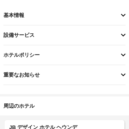
ア
基本情報
メ
ニ
テ
設
設備サービス
ィ
備・
屋
外
サ
チ
プ
ー
ホテルポリシー
ー
ェ
ビ
ル
ッ
な
ス
重
ク
ど
重要なお知らせ
の
要
イ
レ
屋
な
ン
ク
根
お
16:00
リ
付
-
エ
知
き
指
ー
ら
周辺のホテル
駐
定
シ
せ
な
車
ョ
し
ン
場
屋
設
JB デザイン ホテル ヘウンデ
施
備