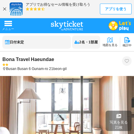
日付未定
2
名
・
1
部屋
地図を見る
検討中
Bona Travel Haeundae
Busan
Busan
6 Gunam-ro 21beon-gil
写真を見る
21
枚