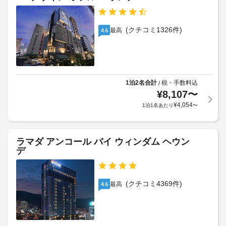
根
屋
設
を
付
外
使
の
き
プ
い、
定
(クチコミ1326件)
最高
4.6
セ
テ
ー
め
ル
ラ
ル
る
フ
ス
の
利
か
パ
数
用
ら
ー
:
の
規
1泊2名合計
税・手数料込
/
キ
1
眺
¥
8,107
〜
約
ン
め
に
¥
4,054
1泊1名あたり
〜
グ
を
客
従
:
お
室
っ
楽
1
清
て、
し
日
ラマダ アンコール バイ ウィンダム ヘウン
掃
み
追
に
デ
(要
い
加
つ
た
リ
ゲ
き
だ
ク
ス
11000
け
(クチコミ4369件)
最高
4.6
エ
ト
ま
KRW
ス
料
す。
客
ト)
金
客
室
が
室
清